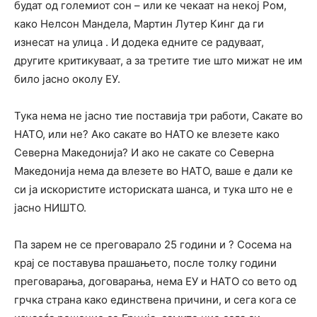
будат од големиот сон – или ке чекаат на некој Ром,
како Нелсон Мандела, Мартин Лутер Кинг да ги
изнесат на улица . И додека едните се радуваат,
другите критикуваат, а за третите тие што мижат не им
било јасно околу ЕУ.
Тука нема не јасно тие поставија три работи, Сакате во
НАТО, или не? Ако сакате во НАТО ке влезете како
Северна Македонија? И ако не сакате со Северна
Македонија нема да влезете во НАТО, ваше е дали ке
си ја искористите историската шанса, и тука што не е
јасно НИШТО.
Па зарем не се преговарало 25 години и ? Сосема на
крај се поставува прашањето, после толку години
преговарања, договарања, нема ЕУ и НАТО со вето од
грчка страна како единствена причини, и сега кога се