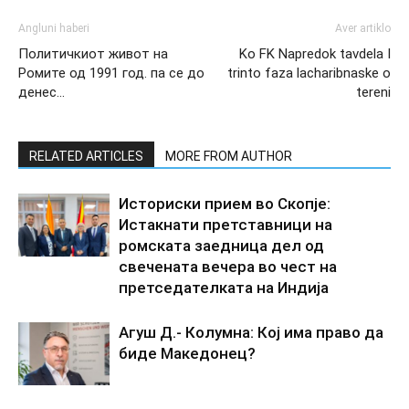
Angluni haberi
Aver artiklo
Политичкиот живот на
Ko FK Napredok tavdela I
Ромите од 1991 год. па се до
trinto faza lacharibnaske o
денес…
tereni
RELATED ARTICLES
MORE FROM AUTHOR
Историски прием во Скопје:
Истакнати претставници на
ромската заедница дел од
свечената вечера во чест на
претседателката на Индија
Агуш Д.- Колумна: Кој има право да
биде Македонец?