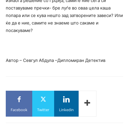
изнаоѓа решение со Грција, самите ние сега си
поставуваме пречки- бре луѓе во оваа цела каша
попара или се кува нешто зад затворените завеси? Или
ќе да е ние, самите не знаеме што сакаме и
посакуваме?
Автор – Севгул Абдула –Дипломиран Детектив
Facebook
Twitter
Linkedin