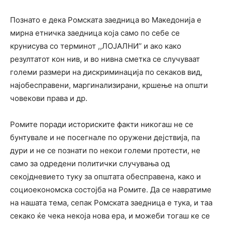
Познато е дека Ромската заедница во Македонија е
мирна етничка заедница која само по себе се
крунисува со терминот ,,ЛОЈАЛНИ’’ и ако како
резултатот кон нив, и во нивна сметка се случуваат
големи размери на дискриминација по секаков вид,
најобесправени, маргинализирани, кршење на општи
човекови права и др.
Ромите поради историските факти никогаш не се
бунтувале и не посегнале по оружени дејствија, па
дури и не се познати по некои големи протести, не
само за одредени политички случувања од
секојдневието туку за општата обесправена, како и
социоекономска состојба на Ромите. Да се навратиме
на нашата тема, сепак Ромската заедница е тука, и таа
секако ќе чека некоја нова ера, и можеби тогаш ке се