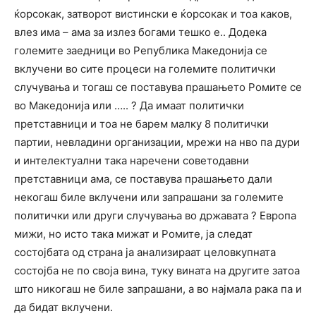
ќорсокак, затворот вистински е ќорсокак и тоа каков,
влез има – ама за излез богами тешко е.. Додека
големите заедници во Република Македонија се
вклучени во сите процеси на големите политички
случувања и тогаш се поставува прашањето Ромите се
во Македонија или ….. ? Да имаат политички
претставници и тоа не барем малку 8 политички
партии, невладини организации, мрежи на нво па дури
и интелектуални така наречени советодавни
претставници ама, се поставува прашањето дали
некогаш биле вклучени или запрашани за големите
политички или други случувања во државата ? Европа
мижи, но исто така мижат и Ромите, ја следат
состојбата од страна ја анализираат целовкупната
состојба не по своја вина, туку вината на другите затоа
што никогаш не биле запрашани, а во најмала рака па и
да бидат вклучени.