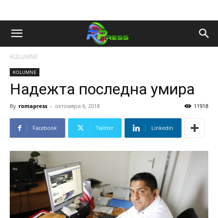
KOLUMNE
KOLUMNE
Надежта последна умира
By
romapress
-
октомври 6, 2018
11918
Facebook
Twitter
Linkedin