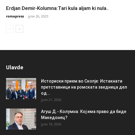
Erdjan Demir-Kolumna:Tari kula aljam ki nula..
romapress
-
јули 26, 2023
Ulavde
Историски прием во Скопје: Истакнати
претставници на ромската заедница дел
од...
јули 21, 2026
Агуш Д.- Колумна: Кој има право да биде
Македонец?
јули 18, 2026