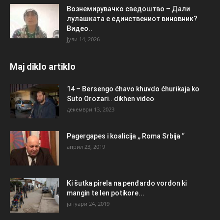
Вознемирувачко сведоштво – Дали
лулашката е единствениот виновник?
Видео..
јули 14, 2026
Maj diklo artiklo
14 – Bersengo ćhavo khuvdo ćhurikaja ko
Suto Orozari.. dikhen video
декември 13, 2023
Pagergapes i koalicija ,, Roma Srbija “
април 23, 2019
Ki šutka pirela na penđardo vordon ki
mangin te len potikore...
јануари 24, 2019