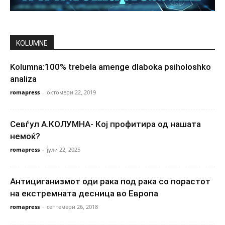
KOLUMNE
Kolumna:100% trebela amenge dlaboka psiholoshko
analiza
romapress
-
октомври 22, 2019
Севѓул А.КОЛУМНА- Кој профитира од нашата
немоќ?
romapress
-
јули 22, 2025
Антициганизмот оди рака под рака со порастот
на екстремната десница во Европа
romapress
-
септември 26, 2018