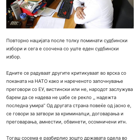
Повторно нацијата после толку поминати судбински
избори и сега е соочена со уште еден судбински
избор.
Едните се радуваат другите критикуваат во врска со
поканата на НАТО како и нареченото започнување
преговори со ЕУ, вистински или не, народот заслужува
барем да се надева не џабе се рекло ,, надежта
последна умира’’ Од другата страна повеќе од јасно е,
се говори за затвори за криминалци, договарања и
преговарања, амнестии, обвинети, осомничени итн.
Тогаш сосема е разбирлио зошто државата одела во