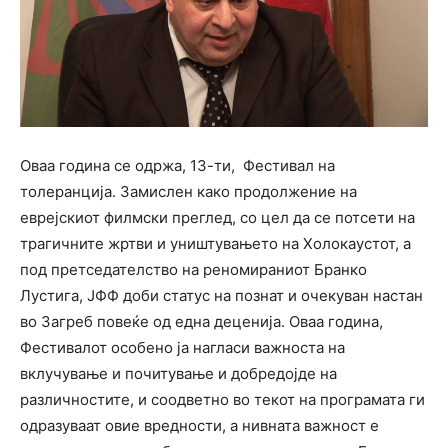
Оваа година се одржа, 13-ти, Фестивал на
толеранција. Замислен како продолжение на
еврејскиот филмски преглед, со цел да се потсети на
трагичните жртви и уништувањето на Холокаустот, а
под претседателство на реномираниот Бранко
Лустига, ЈФФ доби статус на познат и очекуван настан
во Загреб повеќе од една деценија. Оваа година,
Фестивалот особено ја нагласи важноста на
вклучување и почитување и добредојде на
различностите, и соодветно во текот на програмата ги
одразуваат овие вредности, а нивната важност е