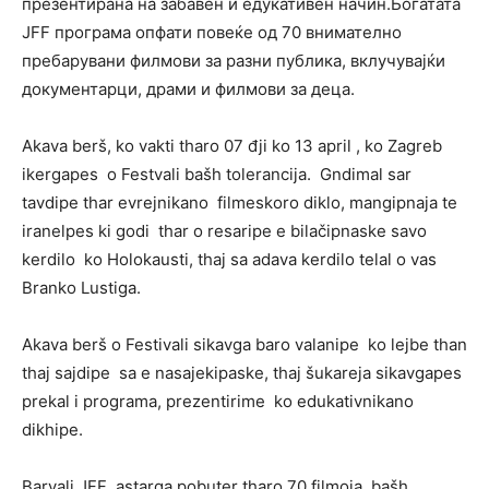
презентирана на забавен и едукативен начин.Богатата
JFF програма опфати повеќе од 70 внимателно
пребарувани филмови за разни публика, вклучувајќи
документарци, драми и филмови за деца.
Akava berš, ko vakti tharo 07 đji ko 13 april , ko Zagreb
ikergapes o Festvali bašh tolerancija. Gndimal sar
tavdipe thar evrejnikano filmeskoro diklo, mangipnaja te
iranelpes ki godi thar o resaripe e bilačipnaske savo
kerdilo ko Holokausti, thaj sa adava kerdilo telal o vas
Branko Lustiga.
Akava berš o Festivali sikavga baro valanipe ko lejbe than
thaj sajdipe sa e nasajekipaske, thaj šukareja sikavgapes
prekal i programa, prezentirime ko edukativnikano
dikhipe.
Barvali JFF astarga pobuter tharo 70 filmoja bašh