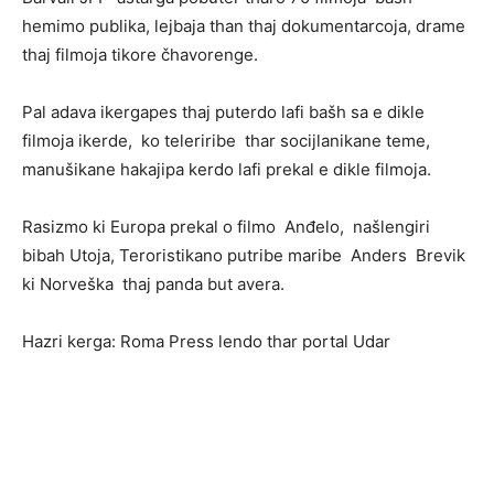
hemimo publika, lejbaja than thaj dokumentarcoja, drame
thaj filmoja tikore čhavorenge.
Pal adava ikergapes thaj puterdo lafi bašh sa e dikle
filmoja ikerde, ko teleriribe thar socijlanikane teme,
manušikane hakajipa kerdo lafi prekal e dikle filmoja.
Rasizmo ki Europa prekal o filmo Anđelo, našlengiri
bibah Utoja, Teroristikano putribe maribe Anders Brevik
ki Norveška thaj panda but avera.
Hazri kerga: Roma Press lendo thar portal Udar