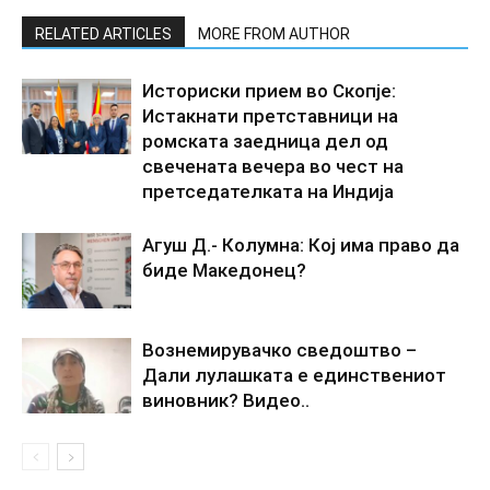
RELATED ARTICLES
MORE FROM AUTHOR
Историски прием во Скопје:
Истакнати претставници на
ромската заедница дел од
свечената вечера во чест на
претседателката на Индија
Агуш Д.- Колумна: Кој има право да
биде Македонец?
Вознемирувачко сведоштво –
Дали лулашката е единствениот
виновник? Видео..