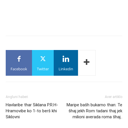
Facebook
Twitter
Linkedin
Angluni haberi
Aver artiklo
Havlaribe thar Siklana P.R.H-
Maripe bašh bukarno than: Te
Hramovibe ko 1-to berš khi
šhaj jekh Rom tadani thaj jek
Siklovni
milioni averada roma šhaj..