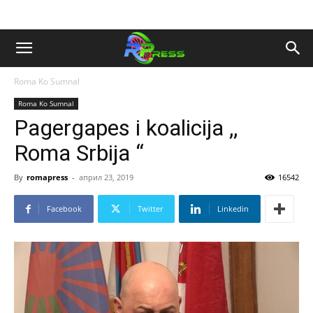
Roma Ko Sumnal
Roma Ko Sumnal
Pagergapes i koalicija ,,
Roma Srbija “
By
romapress
-
април 23, 2019
16542
Facebook
Twitter
Linkedin