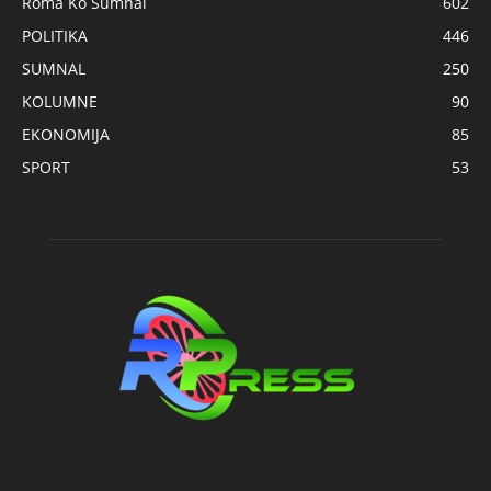
Roma Ko Sumnal
602
POLITIKA
446
SUMNAL
250
KOLUMNE
90
EKONOMIJA
85
SPORT
53