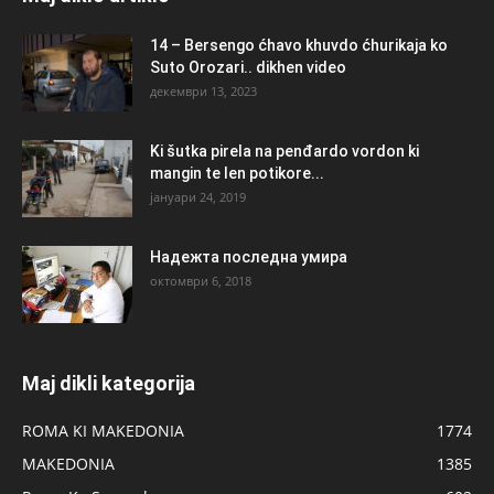
14 – Bersengo ćhavo khuvdo ćhurikaja ko
Suto Orozari.. dikhen video
декември 13, 2023
Ki šutka pirela na penđardo vordon ki
mangin te len potikore...
јануари 24, 2019
Надежта последна умира
октомври 6, 2018
Maj dikli kategorija
ROMA KI MAKEDONIA
1774
MAKEDONIA
1385