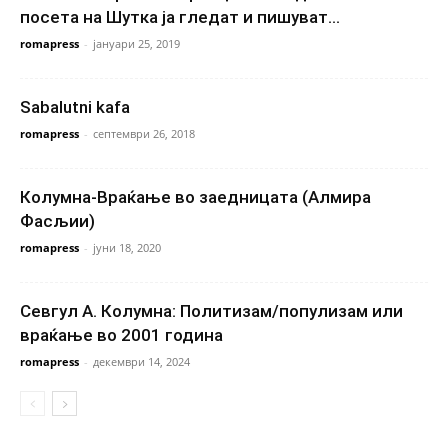
посета на Шутка ја гледат и пишуват...
romapress
-
јануари 25, 2019
Sabalutni kafa
romapress
-
септември 26, 2018
Колумна-Враќање во заедницата (Алмира
Фасљии)
romapress
-
јуни 18, 2020
Севгул А. Колумна: Политизам/популизам или
враќање во 2001 година
romapress
-
декември 14, 2024