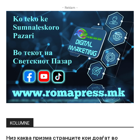
- Reklam -
KOLUMNE
Низ каква призма странците кои доаѓат во