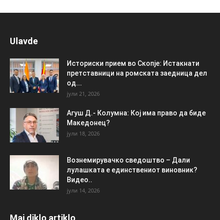
Ulavde
Историски прием во Скопје: Истакнати
претставници на ромската заедница дел
од...
јули 21, 2026
Агуш Д.- Колумна: Кој има право да биде
Македонец?
јули 18, 2026
Вознемирувачко сведоштво – Дали
лулашката е единствениот виновник?
Видео..
јули 14, 2026
Maj diklo artiklo