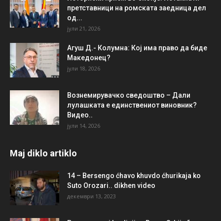
претставници на ромската заедница дел
од...
јули 21, 2026
Агуш Д.- Колумна: Кој има право да биде
Македонец?
јули 18, 2026
Вознемирувачко сведоштво – Дали
лулашката е единствениот виновник?
Видео..
јули 14, 2026
Maj diklo artiklo
14 – Bersengo ćhavo khuvdo ćhurikaja ko
Suto Orozari.. dikhen video
декември 13, 2023