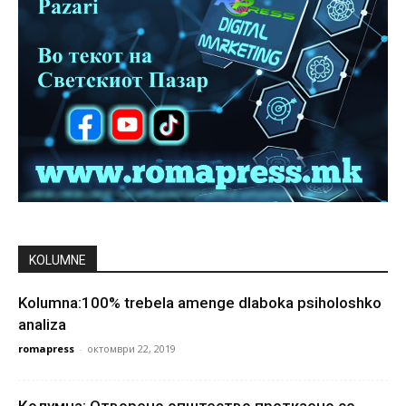
KOLUMNE
Kolumna:100% trebela amenge dlaboka psiholoshko
analiza
romapress
-
октомври 22, 2019
Колумна: Отворено општество проткаено со