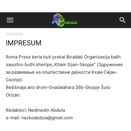
IMPRESUM
IMPRESUM
Roma Press kerla buti prekal Birađaki Organizacija bašh
sasoitno buthi kheripe,,Kham Sijan-Skopje” (Здружение
за развивање на општествени дејности Кхам Сијан-
Скопје).
Bešibnaja ano drom-Gvadalahara 26b-Skopje Šuto
Orizari.
Redaktori: Neđmedin Abdula
e-mail:
neckoabdula@gmail.com