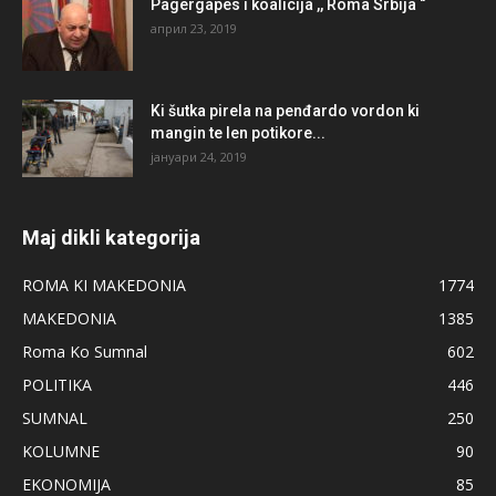
Pagergapes i koalicija ,, Roma Srbija “
април 23, 2019
Ki šutka pirela na penđardo vordon ki
mangin te len potikore...
јануари 24, 2019
Maj dikli kategorija
ROMA KI MAKEDONIA
1774
MAKEDONIA
1385
Roma Ko Sumnal
602
POLITIKA
446
SUMNAL
250
KOLUMNE
90
EKONOMIJA
85