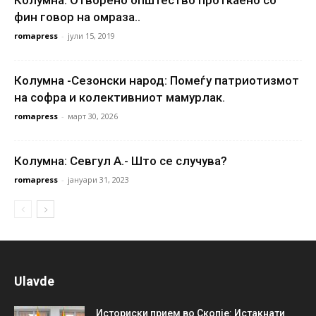
фин говор на омраза..
romapress
-
јули 15, 2019
Колумна -Сезонски народ: Помеѓу патриотизмот
на софра и колективниот мамурлак.
romapress
-
март 30, 2026
Колумна: Севгул А.- Што се случува?
romapress
-
јануари 31, 2023
Ulavde
Историски прием во Скопје: Истакнати