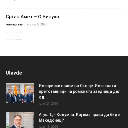
Срѓан Амет – О Биџуко..
romapress
-
април 8, 2025
Ulavde
Историски прием во Скопје: Истакнати
претставници на ромската заедница дел
од...
јули 21, 2026
Агуш Д.- Колумна: Кој има право да биде
Македонец?
јули 18, 2026