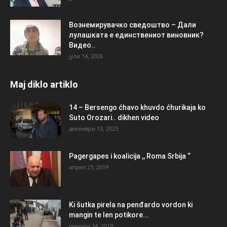
Вознемирувачко сведоштво – Дали
лулашката е единствениот виновник?
Видео..
јули 14, 2026
Maj diklo artiklo
14 – Bersengo ćhavo khuvdo ćhurikaja ko
Suto Orozari.. dikhen video
декември 13, 2023
Pagergapes i koalicija ,, Roma Srbija “
април 23, 2019
Ki šutka pirela na penđardo vordon ki
mangin te len potikore...
јануари 24, 2019