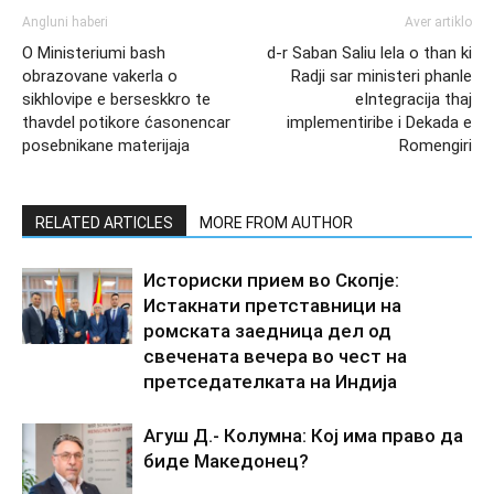
Angluni haberi
Aver artiklo
O Ministeriumi bash
d-r Saban Saliu lela o than ki
obrazovane vakerla o
Radji sar ministeri phanle
sikhlovipe e berseskkro te
eIntegracija thaj
thavdel potikore ćasonencar
implementiribe i Dekada e
posebnikane materijaja
Romengiri
RELATED ARTICLES
MORE FROM AUTHOR
Историски прием во Скопје:
Истакнати претставници на
ромската заедница дел од
свечената вечера во чест на
претседателката на Индија
Агуш Д.- Колумна: Кој има право да
биде Македонец?