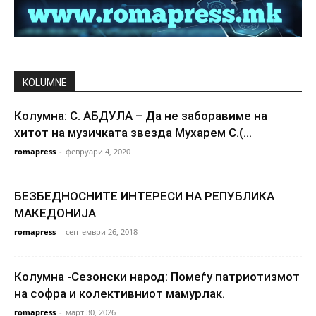
KOLUMNE
Колумна: С. АБДУЛА – Да не заборавиме на
хитот на музичката звезда Мухарем С.(...
romapress
-
февруари 4, 2020
БЕЗБЕДНОСНИТЕ ИНТЕРЕСИ НА РЕПУБЛИКА
МАКЕДОНИЈА
romapress
-
септември 26, 2018
Колумна -Сезонски народ: Помеѓу патриотизмот
на софра и колективниот мамурлак.
romapress
-
март 30, 2026