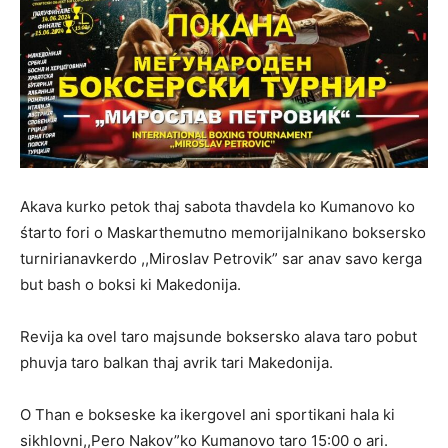
Akava kurko petok thaj sabota thavdela ko Kumanovo ko
śtarto fori o Maskarthemutno memorijalnikano boksersko
turnirianavkerdo ,,Miroslav Petrovik” sar anav savo kerga
but bash o boksi ki Makedonija.
Revija ka ovel taro majsunde boksersko alava taro pobut
phuvja taro balkan thaj avrik tari Makedonija.
O Than e bokseske ka ikergovel ani sportikani hala ki
sikhlovni,,Pero Nakov”ko Kumanovo taro 15:00 o ari.