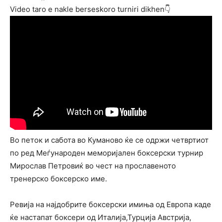
Video taro e nakle berseskoro turniri dikhen👇
Вo петок и сабота во Куманово ќе се одржи четвртиот
по ред Меѓународен меморијален боксерски турнир
Мирослав Петровиќ во чест на прославеното
тренерско боксерско име.
Ревија на најдобрите боксерски имиња од Европа каде
ќе настапат боксери од Италија,Турција Австрија,