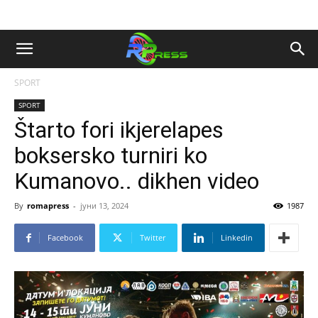
SPORT
SPORT
Štarto fori ikjerelapes
boksersko turniri ko
Kumanovo.. dikhen video
By
romapress
-
јуни 13, 2024
1987
Facebook
Twitter
Linkedin