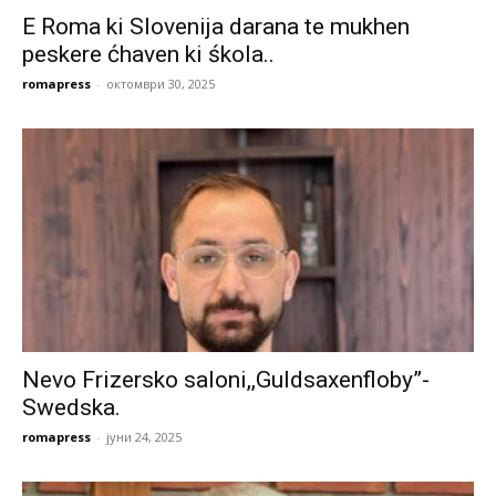
E Roma ki Slovenija darana te mukhen
peskere ćhaven ki śkola..
romapress
-
октомври 30, 2025
Nevo Frizersko saloni,,Guldsaxenfloby”-
Swedska.
romapress
-
јуни 24, 2025