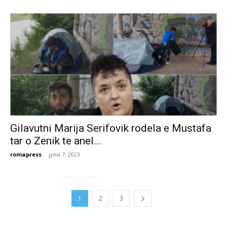
Gilavutni Marija Serifovik rodela e Mustafa
tar o Zenik te anel...
romapress
-
јуни 7, 2023
1
2
3