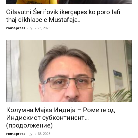
Gilavutni Śerifovik ikergapes ko poro lafi
thaj dikhlape e Mustafaja..
romapress
-
јуни 23, 2023
Колумна:Мајка Индија – Ромите од
Индискиот субконтинент…
(продолжение)
romapress
-
јуни 18, 2023