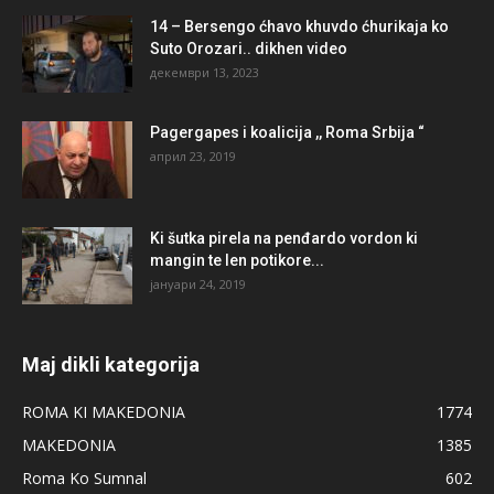
14 – Bersengo ćhavo khuvdo ćhurikaja ko
Suto Orozari.. dikhen video
декември 13, 2023
Pagergapes i koalicija ,, Roma Srbija “
април 23, 2019
Ki šutka pirela na penđardo vordon ki
mangin te len potikore...
јануари 24, 2019
Maj dikli kategorija
ROMA KI MAKEDONIA
1774
MAKEDONIA
1385
Roma Ko Sumnal
602