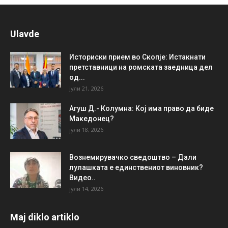
Ulavde
Историски прием во Скопје: Истакнати
претставници на ромската заедница дел
од...
јули 21, 2026
Агуш Д.- Колумна: Кој има право да биде
Македонец?
јули 18, 2026
Вознемирувачко сведоштво – Дали
лулашката е единствениот виновник?
Видео..
јули 14, 2026
Maj diklo artiklo