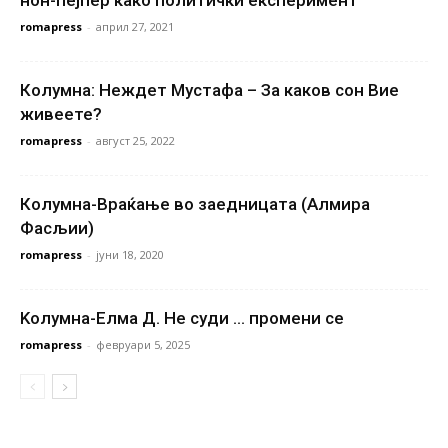
нон-пејпер како политички експеримент
romapress
-
април 27, 2021
Колумна: Неждет Мустафа – За каков сон Вие
живеете?
romapress
-
август 25, 2022
Колумна-Враќање во заедницата (Алмира
Фасљии)
romapress
-
јуни 18, 2020
Kолумна-Елма Д. Не суди … промени се
romapress
-
февруари 5, 2025