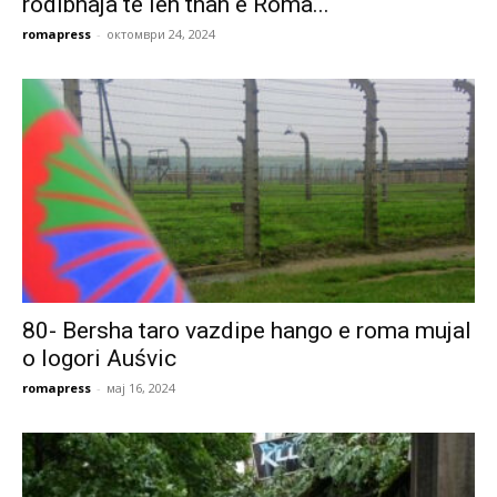
rodibnaja te len than e Roma...
romapress
-
октомври 24, 2024
80- Bersha taro vazdipe hango e roma mujal
o logori Auśvic
romapress
-
мај 16, 2024