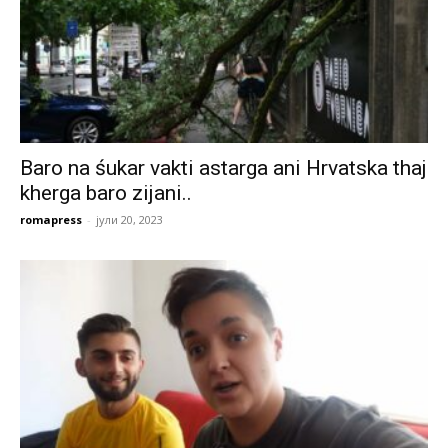
Baro na śukar vakti astarga ani Hrvatska thaj
kherga baro zijani..
romapress
-
јули 20, 2023