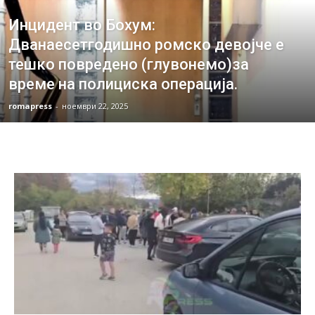
Инцидент во Бохум:
Дванаесетгодишно ромско девојче е
тешко повредено (глувонемо)за
време на полициска операција.
romapress
-
ноември 22, 2025