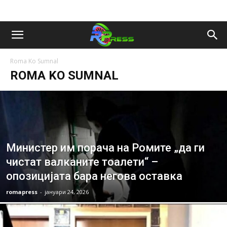
Roma Ko Sumnal
ROMA KO SUMNAL
Министер им порача на Ромите „да ги
чистат валканите тоалети“ –
опозицијата бара негова оставка
romapress
-
јануари 24, 2026