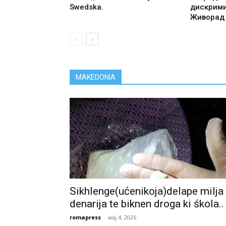
Swedska.
дискрими
Живорад 
MAKEDONIA
Sikhlenge(ućenikoja)delape milja
denarija te biknen droga ki śkola..
romapress
-
мај 4, 2026