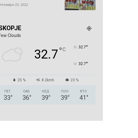
птември 23, 2022
SKOPJE
Few Clouds
°
32.7
°
C
32.7
°
32.7
25 %
8.2kmh
23 %
ПЕТ
САБ
НЕД
ПОН
ВТО
33
°
36
°
39
°
39
°
41
°