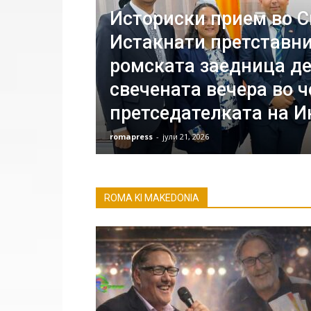
Историски прием во С
Истакнати претставн
ромската заедница де
свечената вечера во ч
претседателката на И
romapress
-
јули 21, 2026
ROMA KI MAKEDONIA