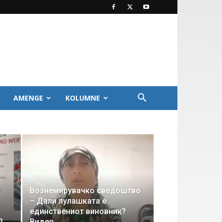
AMENGE
KOLUMNE
Вознемирувачко сведоштво
– Дали лулашката е
единствениот виновник?
?
Видео..