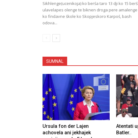
Sikhlenge(ucenikoja) ko berśa taro 13 dji ko 15 ber
ulavelapes olenge te biknen droga pere amalenge
ko findavne śkole ko Skopjeskoro Karpoś, bash
odova...
SUMNAL
Ursula fon der Lajen
Atentati 
achovela ani jekhajek
Batler..