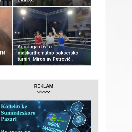
Agoringa o 6-to
ТИ
maśkarthemutno boksersko
turniri,,Miroslav Petrović..
REKLAM