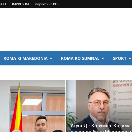
AKT
IMPRESUM
Маркетинг PDF
ROMA KI MAKEDONIA
ROMA KO SUMNAL
SPORT
Агуш Д.- Колумна: Кој има
право да биде Македонец