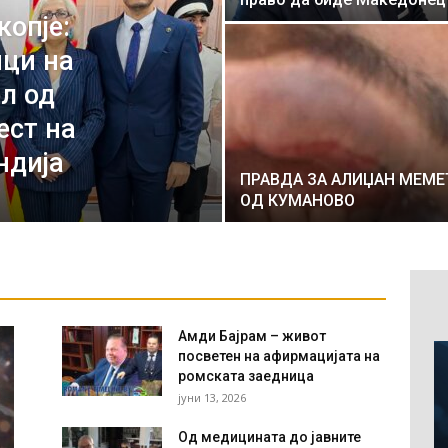
копје:
ици на
л од
ест на
ндија
ПРАВДА ЗА АЛИЏАН МЕМЕ
ОД КУМАНОВО
Амди Бајрам – живот
посветен на афирмацијата на
ромската заедница
јуни 13, 2026
Од медицината до јавните