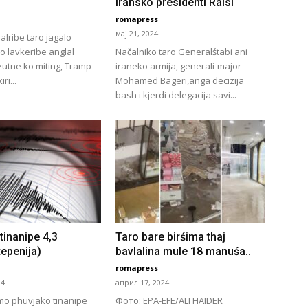
Iransko presidenti Raisi
romapress
мај 21, 2024
lribe taro jagalo
o lavkeribe anglal
Načalniko taro Generalśtabi ani
utne ko miting, Tramp
iraneko armija, generali-major
ri...
Mohamed Bageri,anga decizija
bash i kjerdi delegacija savi...
tinanipe 4,3
Taro bare birśima thaj
tepenija)
bavlalina mule 18 manuśa..
romapress
24
април 17, 2024
mo phuvjako tinanipe
Фото: EPA-EFE/ALI HAIDER