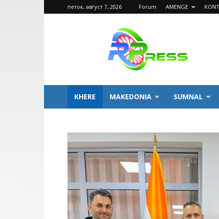
петок, август 7, 2026
Forum
AMENGE
KONT
ROMA
PRESS
KHERE
MAKEDONIA
SUMNAL