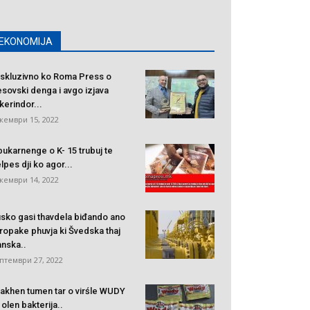
EKONOMIJA
skluzivno ko Roma Press o
sovski denga i avgo izjava
kerindor...
кември 15, 2022
bukarnenge o K- 15 trubuj te
lpes dji ko agor...
кември 14, 2022
sko gasi thavdela biđando ano
ropake phuvja ki Švedska thaj
nska..
птември 27, 2022
akhen tumen tar o virśle WUDY
i olen bakterija..