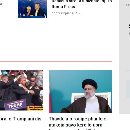
Reakcija taro DUI-bićhaldi dji ko
śa
се
Roma Press..
септември 14, 2025
upral o Tramp ani dis
Thavdela o rodipe phanle e
atakoja savo kerdilo upral