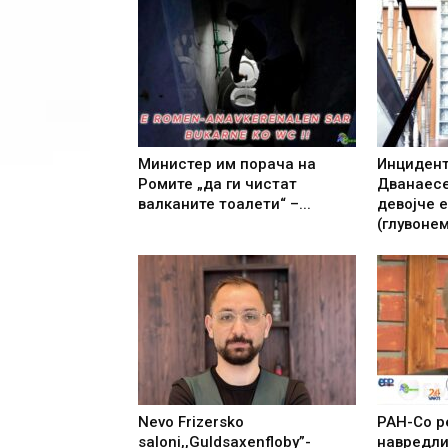
Министер им порача на
Инцидент
Ромите „да ги чистат
Дванаесе
валканите тоалети“ –...
девојче 
(глувонем
Nevo Frizersko
РАН-Со р
saloni,,Guldsaxenfloby”-
навредли