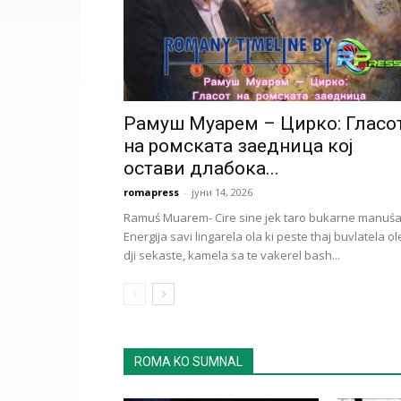
Рамуш Муарем – Цирко: Гласо
на ромската заедница кој
остави длабока...
romapress
-
јуни 14, 2026
Ramuś Muarem- Cire sine jek taro bukarne manuśa
Energija savi lingarela ola ki peste thaj buvlatela ol
dji sekaste, kamela sa te vakerel bash...
ROMA KO SUMNAL