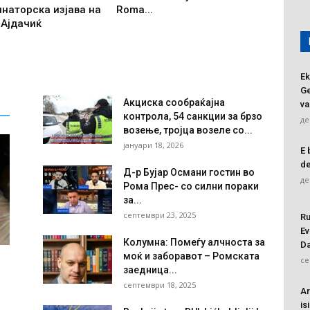
наторска изјава на
Roma...
Ајдачиќ
Ek
Ge
Акциска сообраќајна
va
контрола, 54 санкции за брзо
де
возење, тројца возеле со...
јануари 18, 2026
E 
de
Д-р Бујар Османи гостин во
де
Рома Прес- со силни пораки
за...
септември 23, 2025
Ru
Ev
Колумна: Помеѓу алчноста за
Da
моќ и заборавот – Ромската
се
заедница...
септември 18, 2025
Ar
is