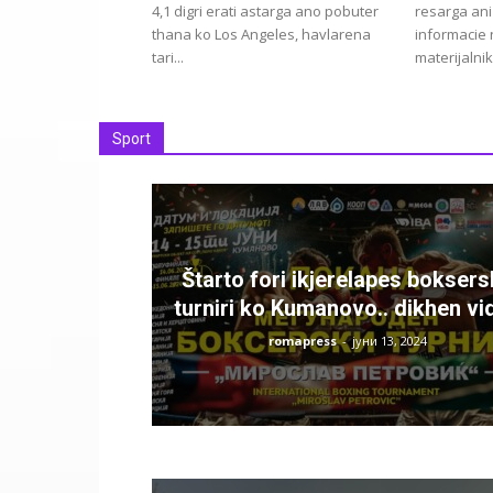
4,1 digri erati astarga ano pobuter
resarga ani
thana ko Los Angeles, havlarena
informacie
tari...
materijalnik
Sport
Štarto fori ikjerelapes bokser
turniri ko Kumanovo.. dikhen vi
romapress
-
јуни 13, 2024