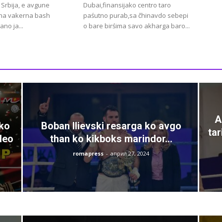
 Srbija, e avgune
Dubai,finansijako centro taro
 na vakerna bash
paśutno purab,sa čhinavdo sebepi
ano ja...
o bare birśima savo akharga baro...
A
sko
Boban Ilievski resarga ko avgo
tar
deo
than ko kikboks marindor...
romapress
-
април 27, 2024