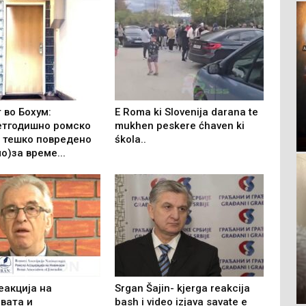
 во Бохум:
E Roma ki Slovenija darana te
тгодишно ромско
mukhen peskere ćhaven ki
е тешко повредено
śkola..
о)за време...
еакција на
Srgan Šajin- kjerga reakcija
вата и
bash i video izjava savate e