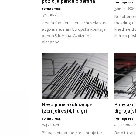
pozicija panda 5 bersha
romapress
romapress
јули 14, 2024
јули 18, 2024
Nekobor pha
Ursula fon der Lajen. achovela sar
thavdinga k
avgo manus ani Evropska komisija
khedime diz
panda 5 bersha. Avdizutno
ikerela peski
alosaribe...
Nevo phuvjakotinanipe
Phuvjako 
(zemjotres)4,1-digri
digroja(s
romapress
romapress
мај 2, 2024
април 30, 20
Phuvjakotinanipe zoralipnaja taro
Baro takati