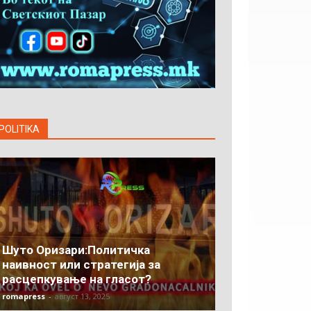
POLITIKA
Шуто Оризари:Политичка
наивност или стратегија за
расцепкување на гласот?
romapress
-
август 13, 2025