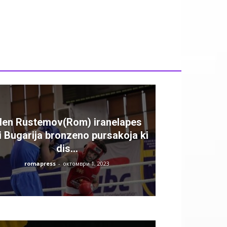
len Rustemov(Rom) iranelapes
i Bugarija bronzeno pursakoja ki
dis...
romapress
-
октомври 1, 2023