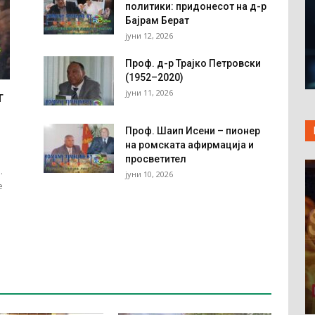
политики: придонесот на д-р
Бајрам Берат
јуни 12, 2026
Проф. д-р Трајко Петровски
(1952–2020)
јуни 11, 2026
т
Проф. Шаип Исени – пионер
на ромската афирмација и
просветител
.
јуни 10, 2026
e