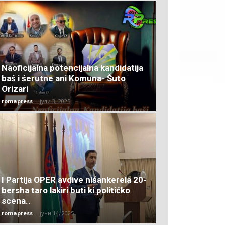
Naoficijalna potencijalna kandidatija
baś i śerutne ani Komuna- Šuto
Orizari
romapress
-
јули 3, 2025
I Partija OPER avdive niśankerela 20-
bersha taro lakiri buti ki politićko
scena..
romapress
-
јуни 14, 2025