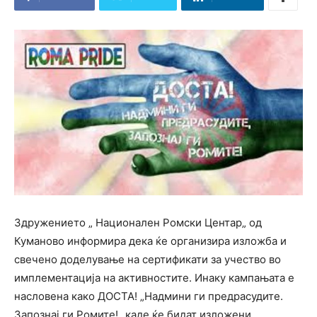
Здружението „ Национален Ромски Центар„ од
Куманово информира дека ќе организира изложба и
свечено доделување на сертификати за учество во
имплементација на активностите. Инаку кампањата е
насловена како ДОСТА! „Надмини ги предрасудите.
Запознај ги Ромите!„ каде ќе бидат изложени