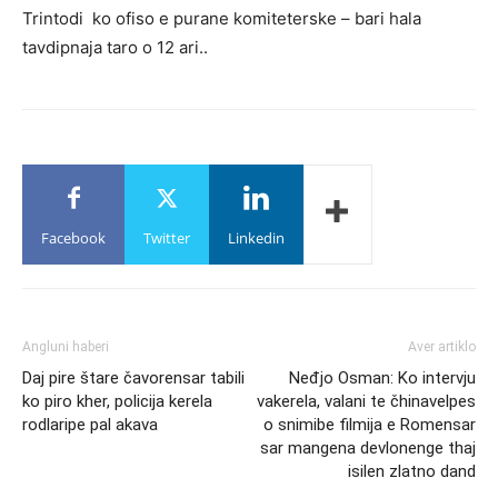
Trintodi ko ofiso e purane komiteterske – bari hala
tavdipnaja taro o 12 ari..
Facebook
Twitter
Linkedin
Angluni haberi
Aver artiklo
Daj pire štare čavorensar tabili
Neđjo Osman: Ko intervju
ko piro kher, policija kerela
vakerela, valani te čhinavelpes
rodlaripe pal akava
o snimibe filmija e Romensar
sar mangena devlonenge thaj
isilen zlatno dand