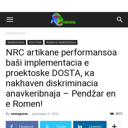
MAKEDONIA
MAKEDONIA
POLITIKA
ROMA KI MAKEDONIA
NRC artikane performansoa
baši implementacia e
proektoske DOSTA, ка
nakhaven diskriminacia
anavkeribnaja – Pendžar en
e Romen!
By
romapress
-
декември 5, 2018
3073
Facebook
Twitter
Linkedin