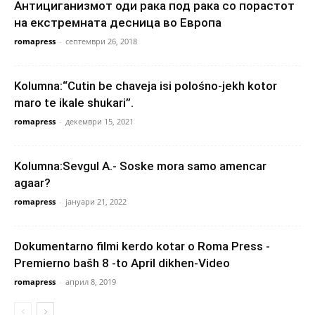
Антициганизмот оди рака под рака со порастот
на екстремната десница во Европа
romapress
-
септември 26, 2018
Kolumna:“Cutin be chaveja isi polośno-jekh kotor
maro te ikale shukari”.
romapress
-
декември 15, 2021
Kolumna:Sevgul A.- Soske mora samo amencar
agaar?
romapress
-
јануари 21, 2022
Dokumentarno filmi kerdo kotar o Roma Press -
Premierno bašh 8 -to April dikhen-Video
romapress
-
април 8, 2019