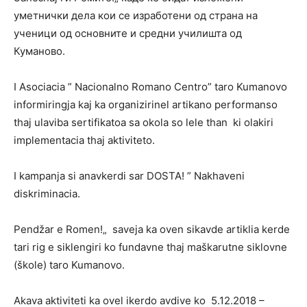
уметнички дела кои се изработени од страна на
ученици од основните и средни училишта од
Куманово.
I Asociacia ” Nacionalno Romano Centro” taro Kumanovo
informiringja kaj ka organizirinel artikano performanso
thaj ulaviba sertifikatoa sa okola so lele than ki olakiri
implementacia thaj aktiviteto.
I kampanja si anavkerdi sar DOSTA! ” Nakhaveni
diskriminacia.
Pendžar e Romen!„ saveja ka oven sikavde artiklia kerde
tari rig e siklengiri ko fundavne thaj maškarutne siklovne
(škole) taro Kumanovo.
Akava aktiviteti ka ovel ikerdo avdive ko 5.12.2018 –