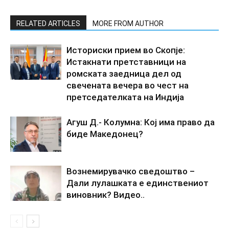
RELATED ARTICLES
MORE FROM AUTHOR
Историски прием во Скопје:
Истакнати претставници на
ромската заедница дел од
свечената вечера во чест на
претседателката на Индија
Агуш Д.- Колумна: Кој има право да
биде Македонец?
Вознемирувачко сведоштво –
Дали лулашката е единствениот
виновник? Видео..