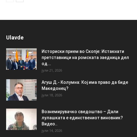
Ulavde
Историски прием во Скопје: Истакнати
претставници на ромската заедница дел
од...
јули 21, 2026
Агуш Д.- Колумна: Кој има право да биде
Македонец?
јули 18, 2026
Вознемирувачко сведоштво – Дали
лулашката е единствениот виновник?
Видео..
јули 14, 2026