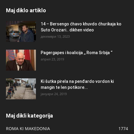
Maj diklo artiklo
14 – Bersengo ćhavo khuvdo ćhurikaja ko
Suto Orozari.. dikhen video
декември 13, 2023
Pagergapes i koalicija ,, Roma Srbija “
април 23, 2019
Ki šutka pirela na penđardo vordon ki
mangin te len potikore...
јануари 24, 2019
Maj dikli kategorija
ROMA KI MAKEDONIA
1774