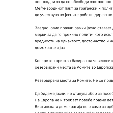
неопходни за да се обезбеди застапеност
Меѓународниот пакт за граѓански и полит
да учествува во јавните работи, директн
Заедно, овие правни рамки јасно ставаат
мерки за да го прекине политичкото искл
вредности на еднаквост, достоинство и не
демократски јаз.
Конкретен пристап базиран на човековит
резервирани места за Ромите во Европск
Резервирани места за Ромите: Не се прив
Да бидеме јасни: не станува збор за посе
На Европа не ѝ требаат повеќе празни вет
Вистинската демократија не е само за о