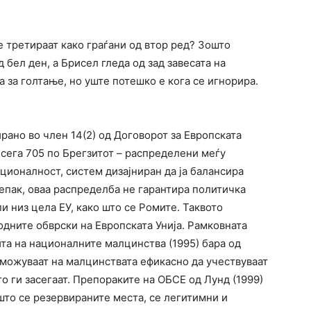
е третираат како граѓани од втор ред? Зошто
 бел ден, а Брисел гледа од зад завесата на
 за голтање, но уште потешко е кога се игнорира.
рано во член 14(2) од Договорот за Европската
 сега 705 по Брегзитот – распределени меѓу
ционалност, систем дизајниран да ја балансира
епак, оваа распределба не гарантира политичка
и низ цела ЕУ, како што се Ромите. Таквото
одните обврски на Европската Унија. Рамковната
ита на националните малцинства (1995) бара од
зможуваат на малцинствата ефикасно да учествуваат
о ги засегаат. Препораките на ОБСЕ од Лунд (1999)
што се резервираните места, се легитимни и