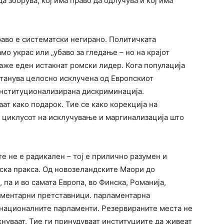
да зборува, кој има право да одлучува и кој има
раво е систематски негирано. Политичката
мо украс или „убаво за гледање – но на крајот
аже еден истакнат ромски лидер. Кога популација
станува целосно исклучена од Европскиот
 институционализирана дискриминација.
ат како подарок. Тие се како корекција на
е циклусот на исклучување и маргинализација што
е не е радикален – тој е прилично разумен и
ска пракса. Од новозеландските Маори до
па и во самата Европа, во Финска, Романија,
аментарни претставници. парламентарна
 националните парламенти. Резервираните места не
акнуваат. Тие ги принудуваат институциите да живеат