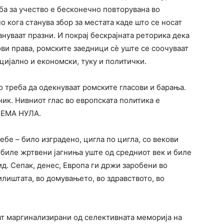
ба за учество е бесконечно повторувана во
о кога станува збор за местата каде што се носат
нуваат празни. И покрај бескрајната реторика дека
ови права, ромските заедници сè уште се соочуваат
цијално и економски, туку и политички.
 треба да одекнуваат ромските гласови и барања.
ик. Нивниот глас во европската политика е
ЛЕМА НУЛА.
ебе – било изградено, цигла по цигла, со векови
биле жртвени јагниња уште од средниот век и биле
д. Сепак, денес, Европа ги држи заробени во
илиштата, во домувањето, во здравството, во
ат маргинализирани од селективната меморија на