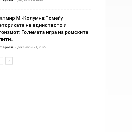
атмир М.-Колумна:Помеѓу
еториката на единството и
гоизмот: Големата игра на ромските
лити..
mapress
-
декември 21, 2025