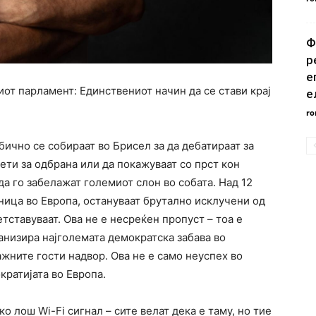
Ф
р
е
от парламент: Единствениот начин да се стави крај
е
ro
бично се собираат во Брисел за да дебатираат за
ти за одбрана или да покажуваат со прст кон
да го забелажат големиот слон во собата. Над 12
ница во Европа, остануваат брутално исклучени од
тставуваат. Ова не е несреќен пропуст – тоа е
анизира најголемата демократска забава во
важните гости надвор. Ова не е само неуспех во
кратијата во Европа.
о лош Wi-Fi сигнал – сите велат дека е таму, но тие