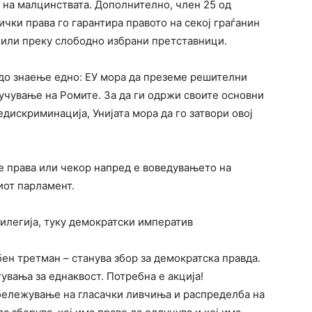
 на малцинствата. Дополнително, член 25 од
ички права го гарантира правото на секој граѓанин
о или преку слободно избрани претставници.
 до знаење едно: ЕУ мора да преземе решителни
учување на Ромите. За да ги одржи своите основни
дискриминација, Унијата мора да го затвори овој
е права или чекор напред е воведувањето на
иот парламент.
илегија, туку демократски императив
бен третман – станува збор за демократска правда.
увања за еднаквост. Потребна е акција!
дбележување на гласачки ливчиња и распределба на