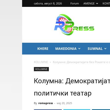
сабота, август 8, 2026
Forum
AMENGE
KONT
ROMA
PRESS
KHERE
MAKEDONIA
SUMNAL
KOLUMNE
Колумна: Демократијата без Ромите е 
KOLUMNE
Колумна: Демократијат
политички театар
By
romapress
-
мај 20, 2025