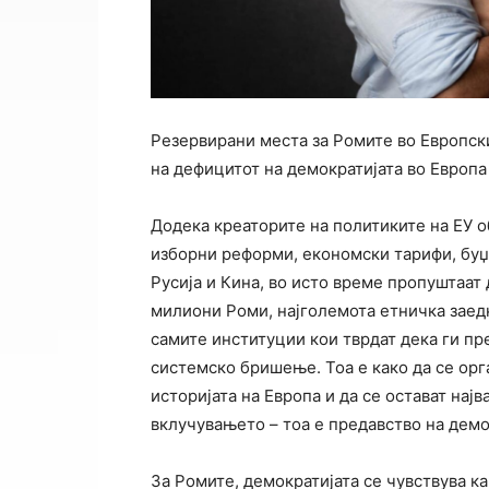
Резервирани места за Ромите во Европски
на дефицитот на демократијата во Европа
Додека креаторите на политиките на ЕУ о
изборни реформи, економски тарифи, буџе
Русија и Кина, во исто време пропуштаат 
милиони Роми, најголемота етничка заед
самите институции кои тврдат дека ги пре
системско бришење. Тоа е како да се орг
историјата на Европа и да се остават нај
вклучувањето – тоа е предавство на демо
За Ромите, демократијата се чувствува как