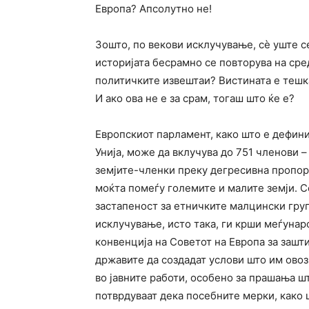
Европа? Апсолутно не!
Зошто, по векови исклучување, сè уште с
историјата бесрамно се повторува на сред
политичките извештаи? Вистината е тешка
И ако ова не е за срам, тогаш што ќе е?
Европскиот парламент, како што е дефини
Унија, може да вклучува до 751 членови –
земјите-членки преку дегресивна пропор
моќта помеѓу големите и малите земји. С
застапеност за етничките малцински груп
исклучување, исто така, ги крши меѓунар
конвенција на Советот на Европа за зашт
државите да создадат услови што им ово
во јавните работи, особено за прашања шт
потврдуваат дека посебните мерки, како 