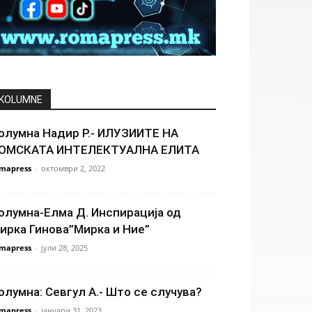
KOLUMNE
олумна Надир Р.- ИЛУЗИИТЕ НА
ОМСКАТА ИНТЕЛЕКТУАЛНА ЕЛИТА
mapress
-
октомври 2, 2022
олумна-Елма Д. Инспирација од
ирка Гинова”Мирка и Ние”
mapress
-
јули 28, 2025
олумна: Севгул А.- Што се случува?
mapress
-
јануари 31, 2023