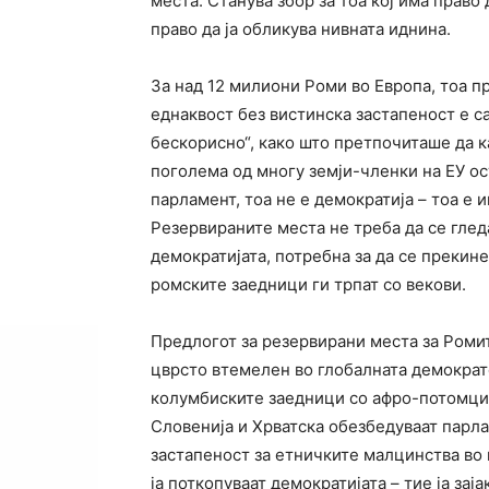
места. Станува збор за тоа кој има право 
право да ја обликува нивната иднина.
За над 12 милиони Роми во Европа, тоа п
еднаквост без вистинска застапеност е са
бескорисно“, како што претпочиташе да к
поголема од многу земји-членки на ЕУ о
парламент, тоа не е демократија – тоа е
Резервираните места не треба да се гледа
демократијата, потребна за да се прекин
ромските заедници ги трпат со векови.
Предлогот за резервирани места за Ромит
цврсто втемелен во глобалната демократ
колумбиските заедници со афро-потомци, 
Словенија и Хрватска обезбедуваат парл
застапеност за етничките малцинства во
ја поткопуваат демократијата – тие ја зај