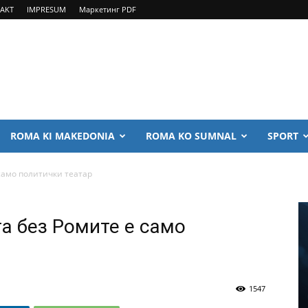
AKT
IMPRESUM
Маркетинг PDF
ROMA KI MAKEDONIA
ROMA KO SUMNAL
SPORT
само политички театар
а без Ромите е само
1547