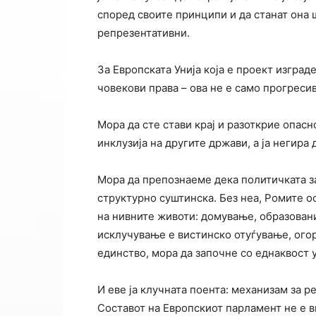
според своите принципи и да станат она 
репрезентативни.
За Европската Унија која е проект изград
човекови права – ова не е само прогресив
Мора да сте стави крај и разоткрие опас
инклузија на другите држави, а ја негира 
Мора да препознаеме дека политичката з
структурно суштинска. Без неа, Ромите о
на нивните животи: домување, образовани
исклучување е вистинско отуѓување, огор
единство, мора да започне со еднаквост 
И еве ја клучната поента: механизам за 
Составот на Европскиот парламент не е в