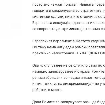
постојано немаат пристап. Нивната потре
говорите и споменувана во стратегиите, н
вистински одлуки, нивните столчиња оста
Европа е за инклузија, еднаквост и човек
со вкоренета дискриминација, не само со
Европскиот парламент е местото каде што
Но таму нема ниту еден ромски претставн
практично непостоечки…НУЛА ЕДНА ГО
Ова исклучување не се случило само по с
намерно занемарување и омраза. Ромите 
речиси збришани во нацистичкиот геноци
истиот циклус на дискриминација – во уч
работните места.
Дали Ромите го заслужуваат ова – да бид