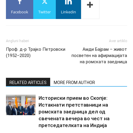
Facebook
Twitter
Linkedin
Angluni haberi
Aver artiklo
Проф. д-р Трајко Петровски
Амди Бајрам – живот
(1952–2020)
посветен на афирмацијата
на ромската заедница
RELATED ARTICLES
MORE FROM AUTHOR
Историски прием во Скопје:
Истакнати претставници на
ромската заедница дел од
свечената вечера во чест на
претседателката на Индија