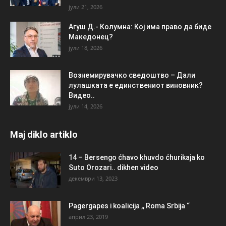
јули 21, 2026
Агуш Д.- Колумна: Кој има право да биде
Македонец?
јули 18, 2026
Вознемирувачко сведоштво – Дали
лулашката е единствениот виновник?
Видео..
јули 14, 2026
Maj diklo artiklo
14 – Bersengo ćhavo khuvdo ćhurikaja ko
Suto Orozari.. dikhen video
декември 13, 2023
Pagergapes i koalicija ,, Roma Srbija “
април 23, 2019