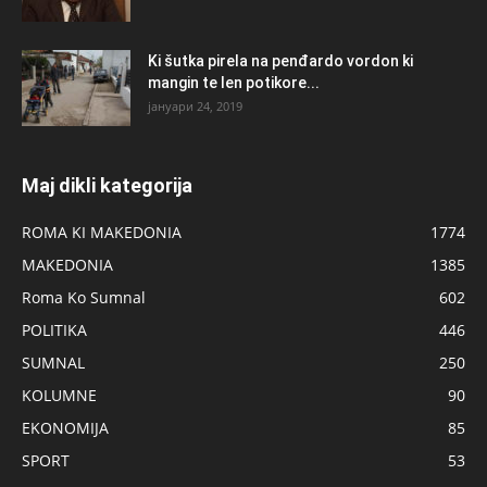
Ki šutka pirela na penđardo vordon ki
mangin te len potikore...
јануари 24, 2019
Maj dikli kategorija
ROMA KI MAKEDONIA
1774
MAKEDONIA
1385
Roma Ko Sumnal
602
POLITIKA
446
SUMNAL
250
KOLUMNE
90
EKONOMIJA
85
SPORT
53