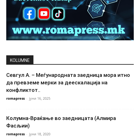
KOLUMNE
Севгул А. – Меѓународната заедница мора итно
да превземе мерки за деескалација на
конфликтот..
romapress
-
јуни 16, 2025
Колумна-Враќање во заедницата (Алмира
Фасљии)
romapress
-
јуни 18, 2020