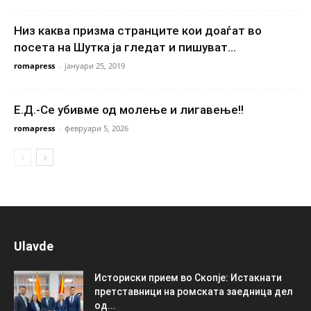
Низ каква призма странците кои доаѓат во
посета на Шутка ја гледат и пишуват...
romapress
-
јануари 25, 2019
Е.Д.-Се убивме од молење и лигавење!!
romapress
-
февруари 5, 2026
Ulavde
Историски прием во Скопје: Истакнати
претставници на ромската заедница дел
од...