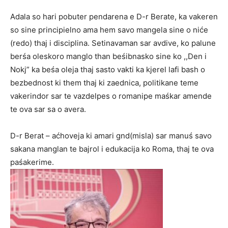
Adala so hari pobuter pendarena e D-r Berate, ka vakeren
so sine principielno ama hem savo mangela sine o niće
(redo) thaj i disciplina. Setinavaman sar avdive, ko palune
berśa oleskoro manglo than beśibnasko sine ko ,,Den i
Nokj” ka beśa oleja thaj sasto vakti ka kjerel lafi bash o
bezbednost ki them thaj ki zaednica, politikane teme
vakerindor sar te vazdelpes o romanipe maśkar amende
te ova sar sa o avera.
D-r Berat – aćhoveja ki amari gnd(misla) sar manuś savo
sakana manglan te bajrol i edukacija ko Roma, thaj te ova
paśakerime.