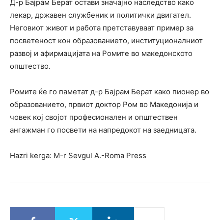
Д-р Бајрам Берат остави значајно наследство како
лекар, државен службеник и политички двигател.
Неговиот живот и работа претставуваат пример за
посветеност кон образованието, институционалниот
развој и афирмацијата на Ромите во македонското
општество.
Ромите ќе го паметат д-р Бајрам Берат како пионер во
образованието, првиот доктор Ром во Македонија и
човек кој својот професионален и општествен
ангажман го посвети на напредокот на заедницата.
Hazri kerga: M-r Sevgul A.-Roma Press