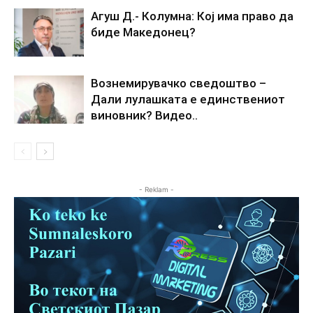
Агуш Д.- Колумна: Кој има право да
биде Македонец?
Вознемирувачко сведоштво –
Дали лулашката е единствениот
виновник? Видео..
- Reklam -