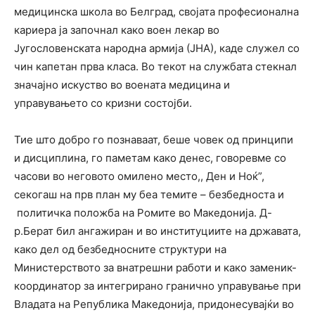
медицинска школа во Белград, својата професионална
кариера ја започнал како воен лекар во
Југословенската народна армија (ЈНА), каде служел со
чин капетан прва класа. Во текот на службата стекнал
значајно искуство во воената медицина и
управувањето со кризни состојби.
Тие што добро го познаваат, беше човек од принципи
и дисциплина, го паметам како денес, говоревме со
часови во неговото омилено место,, Ден и Ноќ”,
секогаш на прв план му беа темите – безбедноста и
политичка положба на Ромите во Македонија. Д-
р.Берат бил ангажиран и во институциите на државата,
како дел од безбедносните структури на
Министерството за внатрешни работи и како заменик-
координатор за интегрирано гранично управување при
Владата на Република Македонија, придонесувајќи во