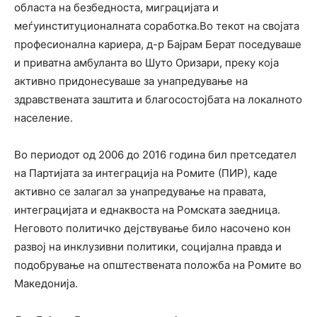
областа на безбедноста, миграцијата и
меѓуинституционалната соработка.Во текот на својата
професионална кариера, д-р Бајрам Берат поседуваше
и приватна амбуланта во Шуто Оризари, преку која
активно придонесуваше за унапредување на
здравствената заштита и благосостојбата на локалното
население.
Во периодот од 2006 до 2016 година бил претседател
на Партијата за интеграција на Ромите (ПИР), каде
активно се залагал за унапредување на правата,
интеграцијата и еднаквоста на Ромската заедница.
Неговото политичко дејствување било насочено кон
развој на инклузивни политики, социјална правда и
подобрување на општествената положба на Ромите во
Македонија.