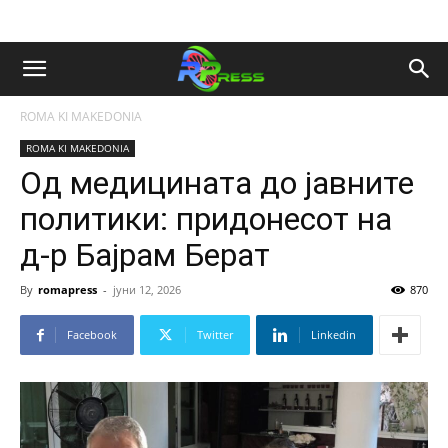
ROMA KI MAKEDONIA
ROMA KI MAKEDONIA
Од медицината до јавните
политики: придонесот на
д-р Бајрам Берат
By
romapress
-
јуни 12, 2026
870
Facebook
Twitter
Linkedin