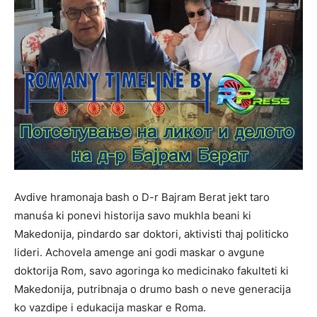
Avdive hramonaja bash o D-r Bajram Berat jekt taro
manuśa ki ponevi historija savo mukhla beani ki
Makedonija, pindardo sar doktori, aktivisti thaj politicko
lideri. Achovela amenge ani godi maskar o avgune
doktorija Rom, savo agoringa ko medicinako fakulteti ki
Makedonija, putribnaja o drumo bash o neve generacija
ko vazdipe i edukacija maskar e Roma.