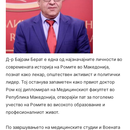
Д-р Бајрам Берат е една од најзначајните личности во
современата историја на Ромите во Македонија,
познат како лекар, општествен активист и политички
лидер. Тој останува запаметен како првиот доктор
Ром кој дипломирал на Медицинскиот факултет во
Република Македонија, отворајќи пат за поголемо
учество на Ромите во високото образование и
професионалниот живот.
По завршувањето на медицинските студии и Воената