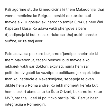
Pali agorime studie ki medicicina ki them Makedonija, thaj
voeno medicina ko Belgrad, peskiri doktorsko buti
thavdela ki Jugoslavijaki narodno armija (JNA), sinele ćini
Kapetan I klasa. Ko adava vakti phergovela bare
ďjandipnaja ki buti ko askerluko sar thaj arakhibnaske
službe, krize thaj aver.
Palo adava sa peskoro bukjarno ďjandipe anela-ole ki
them Makedonija, tadani olekskri buti thavdela ko
jekhajek vakti sar doktori, aktivisti, numa hem sar
politicko dvigateli ko vazdipe o politikano jekhajek lejbe
than ko institucie e Makedonijake, sebepeja te oven
dikhle hem o Roma andre. Ko jekh momenti kerela buti
hem oleskiri abmolanta ko Šuto Orizari, bukarno ko kotor
MVR, sar thaj lideri ki politicko partija PIR- Partija bash
integracija e Romengiri.