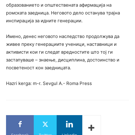
образованието и општествената афирмација на
ромската заедница. Неговото дело останува трајна
инспирација за идните генерации.
Имено, денес неговото наследство продолжува да
живее преку генерациите ученици, наставници и
активисти кои ги следат вредностите што тој ги
застапуваше – знаење, дисциплина, достоинство и
посветеност кон заедницата.
Hazri kerga: m-r. Sevgul A.- Roma Press