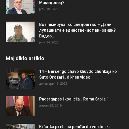
Македонец?
јули 18, 2026
Вознемирувачко сведоштво – Дали
лулашката е единствениот виновник?
Видео..
јули 14, 2026
Maj diklo artiklo
14 – Bersengo ćhavo khuvdo ćhurikaja ko
Suto Orozari.. dikhen video
декември 13, 2023
Pagergapes i koalicija ,, Roma Srbija “
април 23, 2019
Ki šutka pirela na penđardo vordon ki