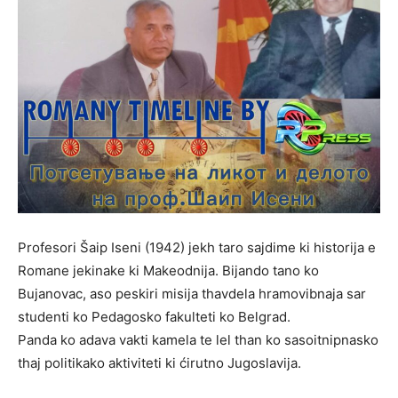
Profesori Šaip Iseni (1942) jekh taro sajdime ki historija e
Romane jekinake ki Makeodnija. Bijando tano ko
Bujanovac, aso peskiri misija thavdela hramovibnaja sar
studenti ko Pedagosko fakulteti ko Belgrad.
Panda ko adava vakti kamela te lel than ko sasoitnipnasko
thaj politikako aktiviteti ki ćirutno Jugoslavija.