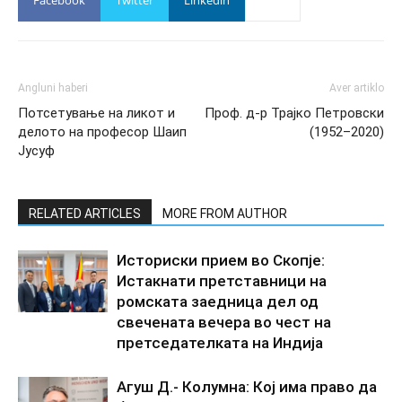
Facebook
Twitter
Linkedin
Angluni haberi
Aver artiklo
Потсетување на ликот и
Проф. д-р Трајко Петровски
делото на професор Шаип
(1952–2020)
Јусуф
RELATED ARTICLES
MORE FROM AUTHOR
Историски прием во Скопје:
Истакнати претставници на
ромската заедница дел од
свечената вечера во чест на
претседателката на Индија
Агуш Д.- Колумна: Кој има право да