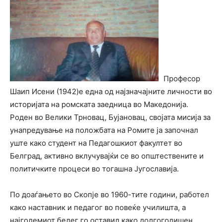
Професор
Шаип Исени (1942)е една од најзначајните личности во
историјата на ромската заедница во Македонија.
Роден во Велики Трновац, Бујановац, својата мисија за
унапредување на положбата на Ромите ја започнал
уште како студент на Педагошкиот факултет во
Белград, активно вклучувајќи се во општествените и
политичките процеси во тогашна Југославија.
По доаѓањето во Скопје во 1960-тите години, работел
како наставник и педагог во повеќе училишта, а
најголемиот белег го оставил како долгогодишен