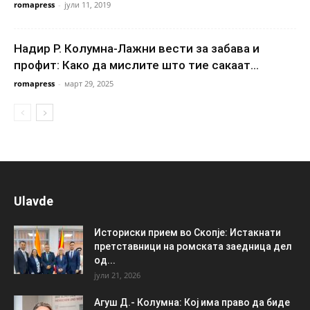
romapress
-
јули 11, 2019
Надир Р. Колумна-Лажни вести за забава и
профит: Како да мислите што тие сакаат...
romapress
-
март 29, 2025
Ulavde
Историски прием во Скопје: Истакнати
претставници на ромската заедница дел
од...
јули 21, 2026
Агуш Д.- Колумна: Кој има право да биде