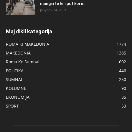
mangin te len potikore...
јануари 24, 2019
Maj dikli kategorija
ROMA KI MAKEDONIA
1774
MAKEDONIA
1385
Roma Ko Sumnal
602
POLITIKA
446
SUMNAL
250
KOLUMNE
90
EKONOMIJA
85
SPORT
53