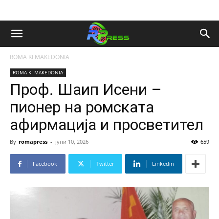
ROMA KI MAKEDONIA
ROMA KI MAKEDONIA
Проф. Шаип Исени –
пионер на ромската
афирмација и просветител
By
romapress
-
јуни 10, 2026
659
Facebook
Twitter
Linkedin