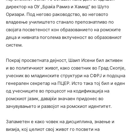
директор на ОУ „Браќа Рамиз и Хамид“ во Шуто
Оризари. Под негово раководство, во неговото
владеење училиштето станало препознатливо по
својата посветеност кон образованието на ромските
деца и нивната поголема вклученост во образовниот
систем.
Покрај просветната дејност, Шаип Исени бил активен
и во политичкиот живот, како советник во Град Скопје,
учесник во младинските структури на СФРЈ и подоцна
генерален секретар на ПЦЕР. Исто така тој бил и еден
од учесниците во процесот на кодификација на
ромскиот јазик, давајќи значаен придонес во
зачувувањето и развојот на ромскиот идентитет.
Запаметен е како човек на дисциплина, знаење и
визија, кој целиот свој живот го посвети на