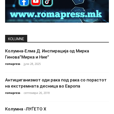
KOLUMNE
Колумна-Елма Д. Инспирација од Мирка
Гинова”Мирка и Ние”
romapress
-
јули 28, 2025
Антициганизмот оди рака под рака со порастот
на екстремната десница во Европа
romapress
-
септември 26, 2018
Колумна -ЛУЃЕТО X