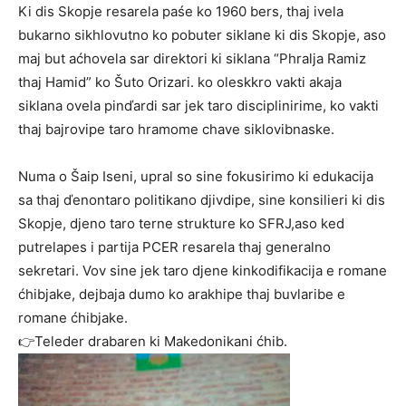
Ki dis Skopje resarela paśe ko 1960 bers, thaj ivela
bukarno sikhlovutno ko pobuter siklane ki dis Skopje, aso
maj but aćhovela sar direktori ki siklana “Phralja Ramiz
thaj Hamid” ko Šuto Orizari. ko oleskkro vakti akaja
siklana ovela pinďardi sar jek taro disciplinirime, ko vakti
thaj bajrovipe taro hramome chave siklovibnaske.
Numa o Šaip Iseni, upral so sine fokusirimo ki edukacija
sa thaj ďenontaro politikano djivdipe, sine konsilieri ki dis
Skopje, djeno taro terne strukture ko SFRJ,aso ked
putrelapes i partija PCER resarela thaj generalno
sekretari. Vov sine jek taro djene kinkodifikacija e romane
ćhibjake, dejbaja dumo ko arakhipe thaj buvlaribe e
romane ćhibjake.
👉Teleder drabaren ki Makedonikani ćhib.