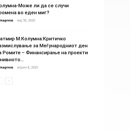
олумна-Може ли да се случи
ромена во еден миг?
mapress
-
мај 30, 2020
атмир М.Колумна:Критичко
азмислување за Меѓународниот ден
а Ромите – Финансирање на проекти
 нивното...
mapress
-
април 8, 2025