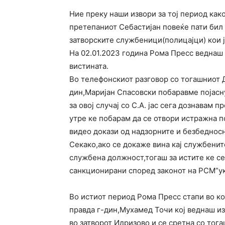
Ние преку наши извори за тој период ка
претепаниот Себастијан повеќе пати бил 
затворските службеници(полицајци) кои 
На 02.01.2023 година Рома Пресс веднаш 
вистината.
Во телефонскиот разговор со тогашниот Д
дин,Маријан Спасовски побаравме појасну
за овој случај со С.А. јас сега дознавам п
утре ке побарам да се отвори истражна п
видеo докази од надзорните и безбедносн
Секако,ако се докаже вина кај службенит
службена должност,тогаш за истите ке се
санкционирани според законот на РСМ”ук
Во истиот период Рома Пресс стапи во к
правда г-дин,Мухамед Точи кој веднаш и
во затворот Идризово и се сретна со тог