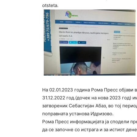
otsteta.
На 02.01.2023 година Рома Пресс објави в
31.12.2022 год.(дочек на нова 2023 год) 
затвореник Себастијан Абаз, во тој перио
поправната установа Идризово.
Рома Пресс информацијата ја сподели пре
да се започне со истрага и за истиот дене