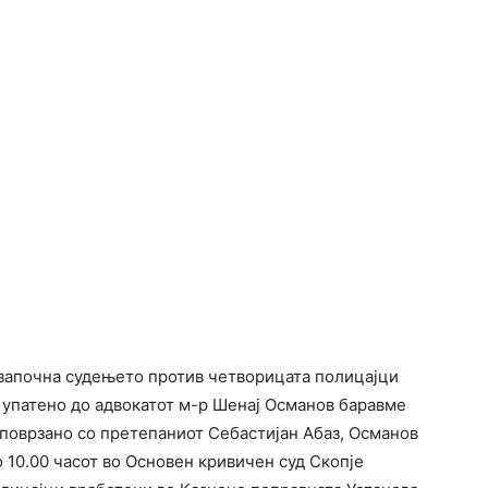
 започна судењето против четворицата полицајци
упатено до адвокатот м-р Шенај Османов баравме
 поврзано со претепаниот Себастијан Абаз, Османов
о 10.00 часот во Основен кривичен суд Скопје