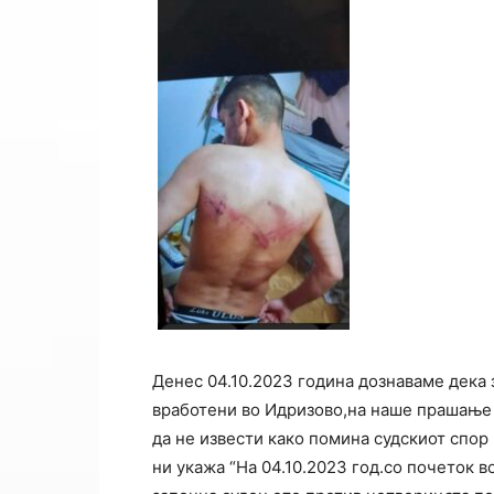
Денес 04.10.2023 година дознаваме дека
вработени во Идризово,на наше прашање 
да не извести како помина судскиот спор
ни укажа “На 04.10.2023 год.со почеток в