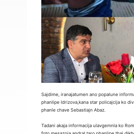
Sajdime, iranajatumen ano popalune informac
phanlipe Idrizova,kana star policajcija ko
phanle chave Sebastiajn Abaz.
Tadani akaja informacija ulavgemnla ko Roma
foto mesazoja andral taro phanlipe thaj dik