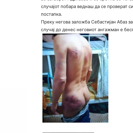
случајот побара веднаш да се проверат с
постапка.
Преку негова заложба Себастијан Абаз за 
случај до денес неговиот ангажман е бес