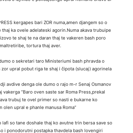
 PRESS kergapes bari ZOR numa,amen djangem so o
 thaj ka ovele adelateski agorin.Numa akava trubuipe
izovo te shaj te na daran thaj te vakeren bash poro
altretiribe, tortura thaj aver.
umo o sekretari taro Ministeriumi bash phravda o
r upral pobut riga te shaj i čipota (slucaj) agorinela
dji avdive denga ole dumo o rajo m-r Senaj Osmanov
haj vakerga “Baro oven saste sar Roma Press,prekal
ava trubuj te ovel primer so nasti e bukarne ko
ven olen upral e phanle manusa Roma”
o lafi so tane doshale thaj ko avutne trin bersa save so
so i ponodorutni postapka thavdela bash lovengiri