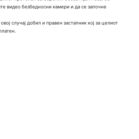
ите видео безбедносни камери и да се започне
овој случај добил и правен застапник кој за целиот
платен.