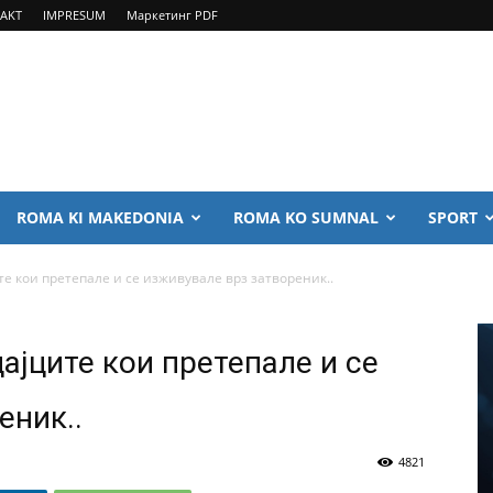
AKT
IMPRESUM
Маркетинг PDF
ROMA KI MAKEDONIA
ROMA KO SUMNAL
SPORT
те кои претепале и се изживувале врз затвореник..
ајците кои претепале и се
еник..
4821