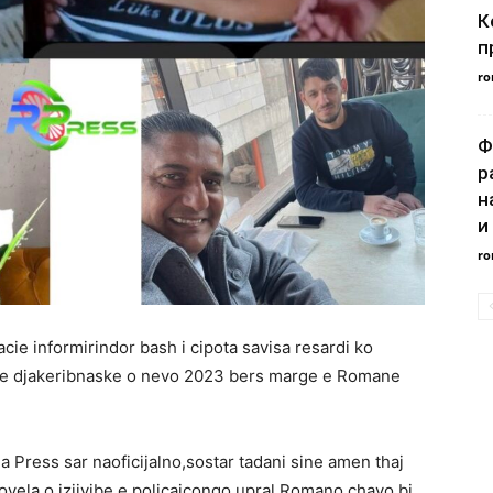
К
п
ro
Ф
р
н
и
ro
ie informirindor bash i cipota savisa resardi ko
 dive djakeribnaske o nevo 2023 bers marge e Romane
 Press sar naoficijalno,sostar tadani sine amen thaj
hovela o izjivibe e policajcongo upral Romano chavo bi