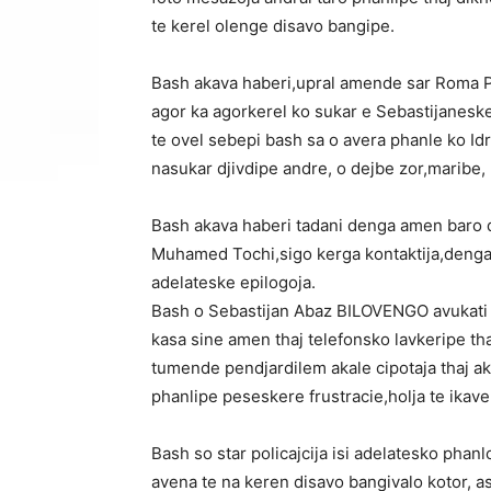
te kerel olenge disavo bangipe.
Bash akava haberi,upral amende sar Roma
agor ka agorkerel ko sukar e Sebastijaneske
te ovel sebepi bash sa o avera phanle ko Idr
nasukar djivdipe andre, o dejbe zor,maribe, m
Bash akava haberi tadani denga amen baro d
Muhamed Tochi,sigo kerga kontaktija,denga zo
adelateske epilogoja.
Bash o Sebastijan Abaz BILOVENGO avukati 
kasa sine amen thaj telefonsko lavkeripe t
tumende pendjardilem akale cipotaja thaj ak
phanlipe peseskere frustracie,holja te ika
Bash so star policajcija isi adelatesko phanl
avena te na keren disavo bangivalo kotor, a