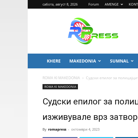
сабота, август 8, 2026
Forum
AMENGE
KONT
ROMA
PRESS
KHERE
MAKEDONIA
SUMNAL
ROMA KI MAKEDONIA
Судски епилог за полицајци
ROMA KI MAKEDONIA
Судски епилог за полиц
изживувале врз затвор
By
romapress
-
октомври 4, 2023