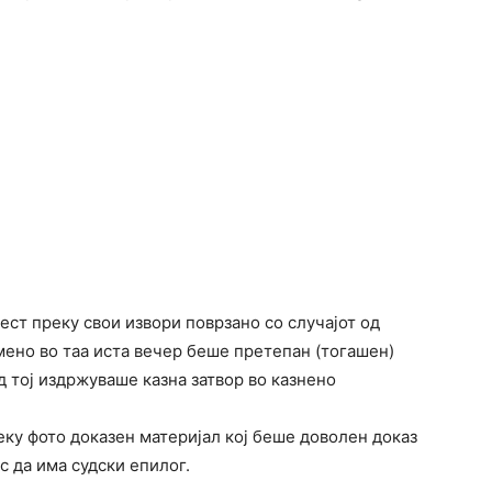
ест преку свои извори поврзано со случајот од
имено во таа иста вечер беше претепан (тогашен)
д тој издржуваше казна затвор во казнено
ку фото доказен материјал кој беше доволен доказ
с да има судски епилог.