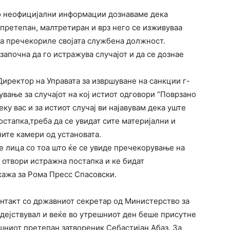
ко неофицијални информации дознаваме дека
претепан, малтретиран и врз него се изживуваа
ја пречекориле својата службена должност.
започна да го истражува случајот и да се дознае
иректор на Управата за извршуване на санкции г-
вање за случајот на кој истиот одговори “Поврзано
реку вас и за истиот случај ви најавувам дека уште
остапка,треба да се увидат сите материјални и
ите камери од установата.
е лица со тоа што ќе се увиде пречекорување на
 отвори истражна постапка и ке бидат
ажа за Рома Пресс Спасовски.
онтакт со државниот секретар од Министерство за
здејствувал и веќе во утрешниот ден беше присутне
ашниот претепан затвореник Себастијан Абаз. За