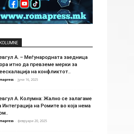
KOLUMNE
евгул А. – Меѓународната заедница
ора итно да превземе мерки за
еескалација на конфликтот..
mapress
-
јуни 16, 2025
евгул А. Колумна: Жално се залагаме
а Интеграција на Ромите во која нема
ом..
mapress
-
февруари 20, 2025