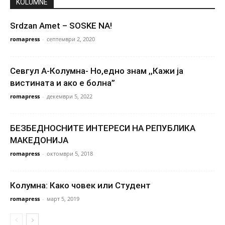
KOLUMNE
Srdzan Amet – SOSKE NA!
romapress
-
септември 2, 2020
Севгул А-Колумна- Но,едно знам ,,Кажи ја
вистината и ако е болна”
romapress
-
декември 5, 2022
БЕЗБЕДНОСНИТЕ ИНТЕРЕСИ НА РЕПУБЛИКА
МАКЕДОНИЈА
romapress
-
октомври 5, 2018
Колумна: Како човек или Студент
romapress
-
март 5, 2019