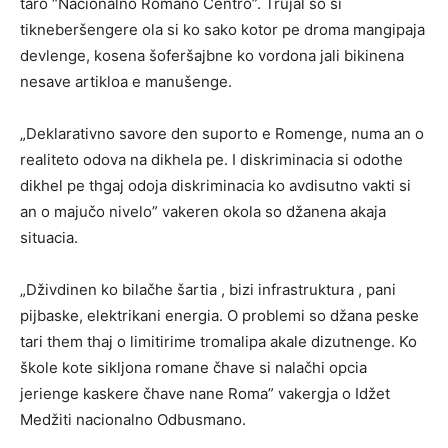
taro “Nacionalno Romano Centro”. Trujal so si
tikneberšengere ola si ko sako kotor pe droma mangipaja
devlenge, kosena šoferšajbne ko vordona jali bikinena
nesave artikloa e manušenge.
„Deklarativno savore den suporto e Romenge, numa an o
realiteto odova na dikhela pe. I diskriminacia si odothe
dikhel pe thgaj odoja diskriminacia ko avdisutno vakti si
an o majučo nivelo” vakeren okola so džanena akaja
situacia.
„Dživdinen ko bilačhe šartia , bizi infrastruktura , pani
pijbaske, elektrikani energia. O problemi so džana peske
tari them thaj o limitirime tromalipa akale dizutnenge. Ko
škole kote sikljona romane čhave si nalačhi opcia
jerienge kaskere čhave nane Roma” vakergja o Idžet
Medžiti nacionalno Odbusmano.