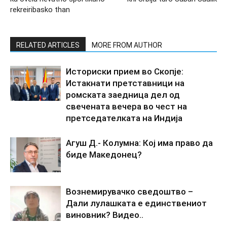
rekreiribasko than
RELATED ARTICLES
MORE FROM AUTHOR
Историски прием во Скопје:
Истакнати претставници на
ромската заедница дел од
свечената вечера во чест на
претседателката на Индија
Агуш Д.- Колумна: Кој има право да
биде Македонец?
Вознемирувачко сведоштво –
Дали лулашката е единствениот
виновник? Видео..