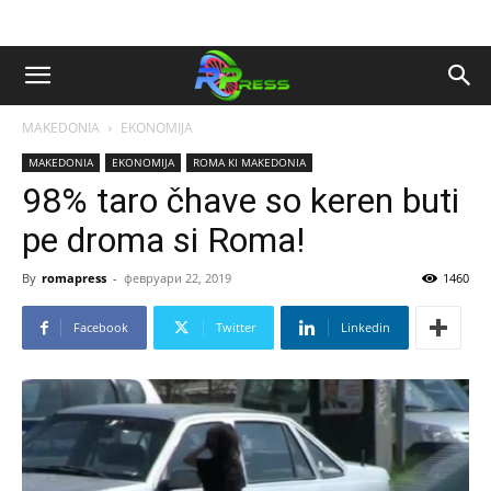
MAKEDONIA
EKONOMIJA
MAKEDONIA
EKONOMIJA
ROMA KI MAKEDONIA
98% taro čhave so keren buti
pe droma si Roma!
By
romapress
-
февруари 22, 2019
1460
Facebook
Twitter
Linkedin