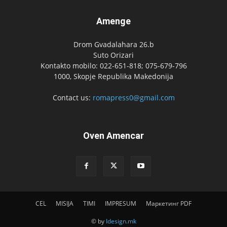
Amenge
Drom Gvadalahara 26.b
Suto Orizari
Kontakto mobilo: 022-651-818; 075-679-796
1000, Skopje Republika Makedonija
Contact us:
romapress0@gmail.com
Oven Amencar
CEL
MISIJA
TIMI
IMPRESUM
Маркетинг PDF
© by
Idesign.mk