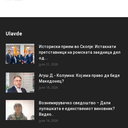
Ulavde
Историски прием во Скопје: Истакнати
претставници на ромската заедница дел
од...
јули 21, 2026
Агуш Д.- Колумна: Кој има право да биде
Македонец?
јули 18, 2026
Вознемирувачко сведоштво – Дали
лулашката е единствениот виновник?
Видео..
јули 14, 2026