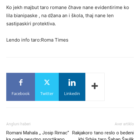
Ko jekh majbut taro romane čhave nane evidentirime ko
lila bianipaske , na džana an i škola, thaj nane len
sastipaskiri protektiva.
Lendo info taro:Roma Times
Facebook
Twitter
Linkedin
Angluni haberi
Aver artiklo
Romani Mahala ,, Josip Rimac’’
Rakjakoro tano reslo o bedeni
ka ovela nevutno sportikano
khi Srbija taro Šaban Šaulik