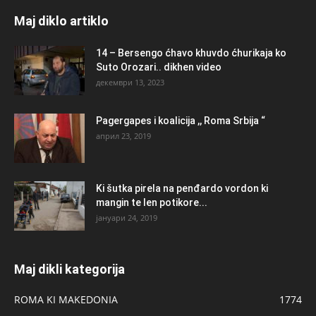
Maj diklo artiklo
14 – Bersengo ćhavo khuvdo ćhurikaja ko
Suto Orozari.. dikhen video
декември 13, 2023
Pagergapes i koalicija ,, Roma Srbija “
април 23, 2019
Ki šutka pirela na penđardo vordon ki
mangin te len potikore...
јануари 24, 2019
Maj dikli kategorija
ROMA KI MAKEDONIA
1774