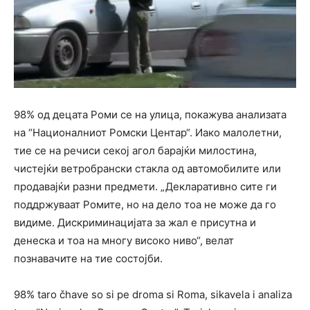
98% од децата Роми се на улица, покажува анализата
на “Националниот Ромски Центар“. Иако малолетни,
тие се на речиси секој агол барајќи милостина,
чистејќи ветробрански стакла од автомобилите или
продавајќи разни предмети. „Декларативно сите ги
поддржуваат Ромите, но на дело тоа не може да го
видиме. Дискриминацијата за жал е присутна и
денеска и тоа на многу високо ниво“, велат
познавачите на тие состојби.
98% taro čhave so si pe droma si Roma, sikavela i analiza