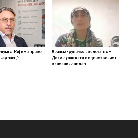
олумна: Кој има право
Вознемирувачко сведоштво –
акедонец?
Дали лулашката е единствениот
виновник? Видео..