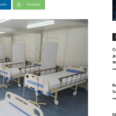
kedin
WhatsApp
С
д
ж
ro
K
t
ro
Б