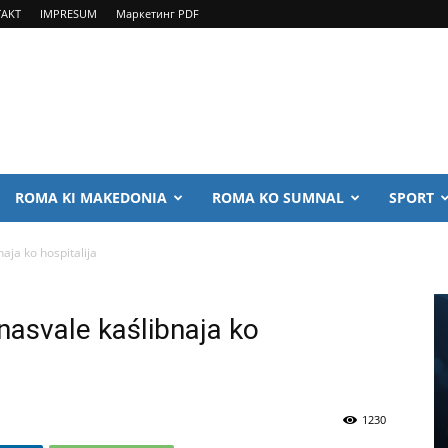
AKT
IMPRESUM
Маркетинг PDF
ROMA KI MAKEDONIA
ROMA KO SUMNAL
SPORT
aja ko hospitalija
nasvale kaślibnaja ko
1230