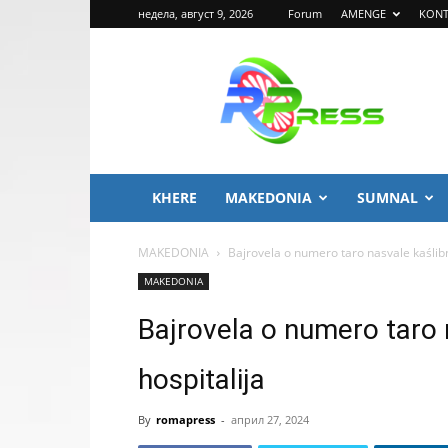
недела, август 9, 2026
Forum
AMENGE
KONT
ROMA
PRESS
KHERE
MAKEDONIA
SUMNAL
MAKEDONIA
Bajrovela o numero taro nasvale kaślibn
MAKEDONIA
Bajrovela o numero taro 
hospitalija
By
romapress
-
април 27, 2024