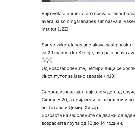
Bajrovela o numero taro nasvale resaribnaja 
avera isi so oingarenapes sar nasvale, vaker
instituti(JZZ)
Sar so vakerelapes ano akava sastipnasko inf
isi 20 manusa ko Skopje, aso palo adava ave
👇👇👇
Од новозаболените, четири лица се хоспи
Институтот за јавно здравје (ИЈЗ)
Според извештајот, најголем дел од случ
Скопје – 20, а пријавени се заболени и во
во Тетово и Демир Хисар.
Возраста на заболените се движи од еден 
возрасната група од 10 до 14 години.