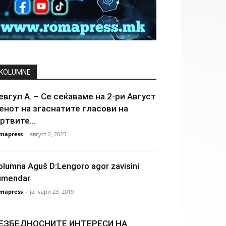
KOLUMNE
евгул А. – Се сеќаваме на 2-ри Август
енот на згаснатите гласови на
ртвите...
mapress
-
август 2, 2025
olumna Aguš D:Lengoro agor zavisini
umendar
mapress
-
јануари 23, 2019
ЕЗБЕДНОСНИТЕ ИНТЕРЕСИ НА