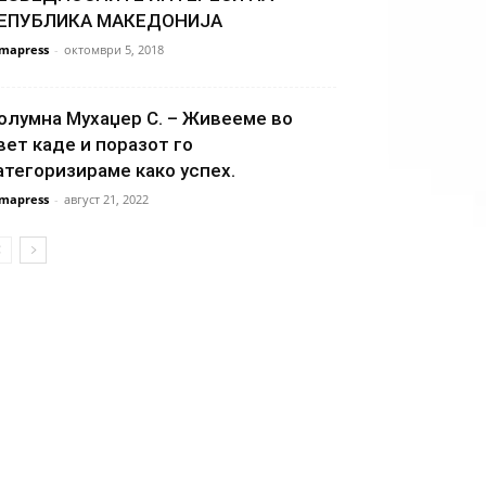
ЕПУБЛИКА МАКЕДОНИЈА
mapress
-
октомври 5, 2018
олумна Мухаџер С. – Живееме во
вет каде и поразот го
атегоризираме како успех.
mapress
-
август 21, 2022