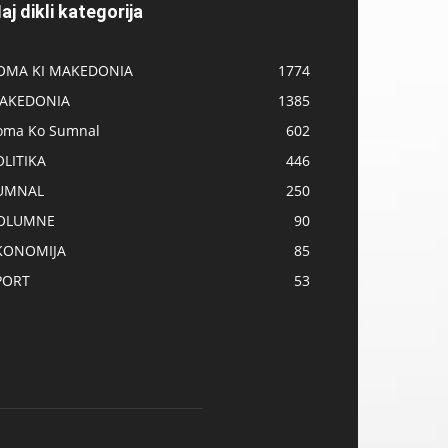
aj dikli kategorija
OMA KI MAKEDONIA
1774
AKEDONIA
1385
oma Ko Sumnal
602
OLITIKA
446
UMNAL
250
OLUMNE
90
KONOMIJA
85
PORT
53