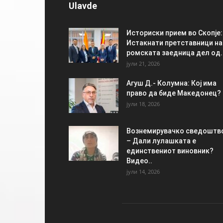
Ulavde
Историски прием во Скопје:
Истакнати претставници на
ромската заедница дел од..
јули 21, 2026
Агуш Д.- Колумна: Кој има
право да биде Македонец?
јули 18, 2026
Вознемирувачко сведоштв
– Дали лулашката е
единствениот виновник?
Видео..
јули 14, 2026