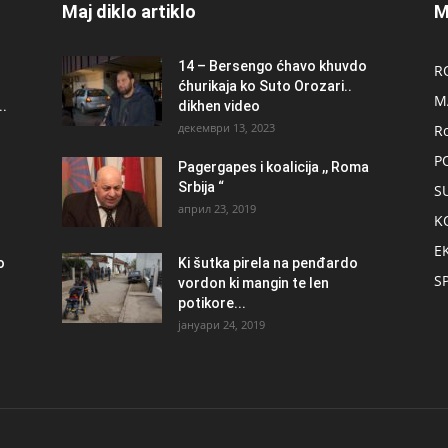
Maj diklo artiklo
M
14 – Bersengo ćhavo khuvdo
R
ćhurikaja ko Suto Orozari..
M
.
dikhen video
декември 13, 2023
R
P
Pagergapes i koalicija ,, Roma
Srbija “
S
април 23, 2019
K
E
о
Ki šutka pirela na penđardo
S
vordon ki mangin te len
potikore...
јануари 24, 2019