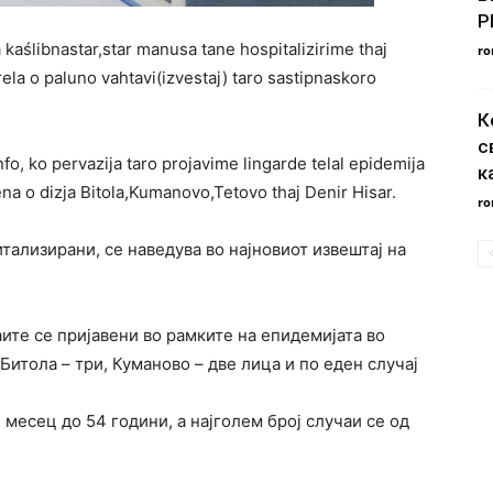
Р
kaślibnastar,star manusa tane hospitalizirime thaj
ro
ela o paluno vahtavi(izvestaj) taro sastipnaskoro
К
с
o, ko pervazija taro projavime lingarde telal epidemija
к
na o dizja Bitola,Kumanovo,Tetovo thaj Denir Hisar.
ro
тализирани, се наведува во најновиот извештај на
аите се пријавени во рамките на епидемијата во
 Битола – три, Куманово – две лица и по еден случај
месец до 54 години, а најголем број случаи се од