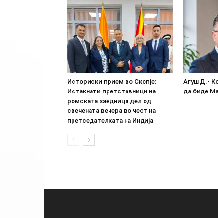
Историски прием во Скопје:
Агуш Д.- К
Истакнати претставници на
да биде М
ромската заедница дел од
свечената вечера во чест на
претседателката на Индија