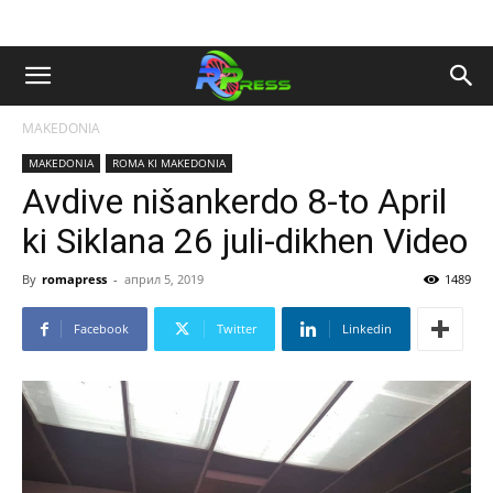
MAKEDONIA
MAKEDONIA
ROMA KI MAKEDONIA
Avdive nišankerdo 8-to April
ki Siklana 26 juli-dikhen Video
By
romapress
-
април 5, 2019
1489
Facebook
Twitter
Linkedin