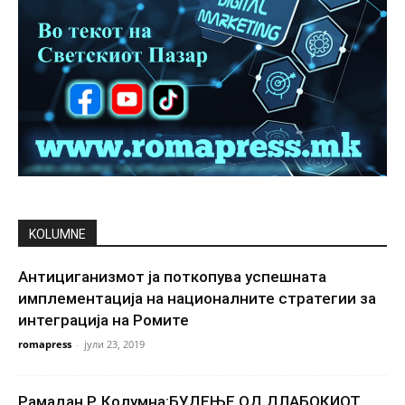
KOLUMNE
Антициганизмот ја поткопува успешната
имплементација на националните стратегии за
интеграција на Ромите
romapress
-
јули 23, 2019
Рамадан Р. Колумна:БУДЕЊЕ ОД ДЛАБОКИОТ