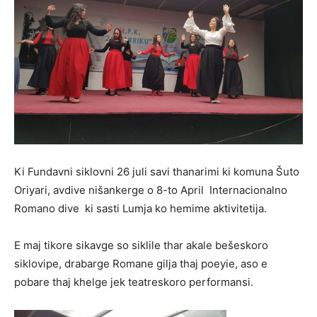
Ki Fundavni siklovni 26 juli savi thanarimi ki komuna Šuto
Oriyari, avdive nišankerge o 8-to April Internacionalno
Romano dive ki sasti Lumja ko hemime aktivitetija.
E maj tikore sikavge so siklile thar akale bešeskoro
siklovipe, drabarge Romane gilja thaj poeyie, aso e
pobare thaj khelge jek teatreskoro performansi.