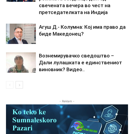
свечената вечера во чест на
претседателката на Индија
Агуш Д.- Колумна: Кој има право да
биде Македонец?
Вознемирувачко сведоштво –
Дали лулашката е единствениот
виновник? Видео..
- Reklam -