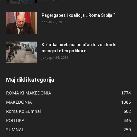
Pagergapes i koalicija ,, Roma Srbija “
април 23, 2019
Ki šutka pirela na penđardo vordon ki
mangin te len potikore...
јануари 24, 2019
Maj dikli kategorija
ROMA KI MAKEDONIA
1774
MAKEDONIA
1385
Roma Ko Sumnal
602
POLITIKA
446
SUMNAL
250