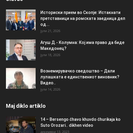
Историски прием во Скопје: Истакнати
претставници на ромската заедница дел
од...
јули 21, 2026
Агуш Д.- Колумна: Кој има право да биде
Македонец?
јули 18, 2026
Вознемирувачко сведоштво – Дали
лулашката е единствениот виновник?
Видео..
јули 14, 2026
Maj diklo artiklo
14 – Bersengo ćhavo khuvdo ćhurikaja ko
Suto Orozari.. dikhen video
декември 13, 2023