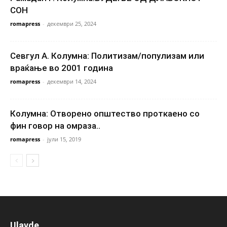
СОН
romapress
-
декември 25, 2024
Севгул А. Колумна: Политизам/популизам или
враќање во 2001 година
romapress
-
декември 14, 2024
Колумна: Отворено општество проткаено со
фин говор на омраза..
romapress
-
јули 15, 2019
Ulavde