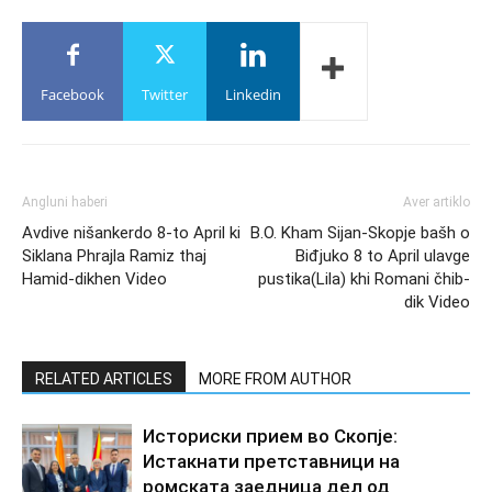
Facebook
Twitter
Linkedin
Angluni haberi
Aver artiklo
Avdive nišankerdo 8-to April ki
B.O. Kham Sijan-Skopje bašh o
Siklana Phrajla Ramiz thaj
Biđjuko 8 to April ulavge
Hamid-dikhen Video
pustika(Lila) khi Romani čhib-
dik Video
RELATED ARTICLES
MORE FROM AUTHOR
Историски прием во Скопје:
Истакнати претставници на
ромската заедница дел од