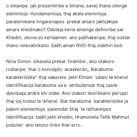
o sikavipe jali prezentiribe e šihane, savej thane olenge
elemntoja –fundamentoja, thaj akala elemntoja
paralelnikane lingarenapes prekal amaro jakhjakipe
amare khedinako? Odoleja kerla amenge definiribe sar
Khedin, okova so kerlaamen ano pašhakeripe, thaj sostar
thano relevatnikano bašh amari NVO-thaj olakhiri buti.
Nina Simon sikavela prekal hramiba , ano olakoro
rodlaripe thar o koncepto anavkerdo,, Barabutne
karakteristike“ thaj vakerela jekh Đihani valani te kherel
identifikacija barabutne sa e atributensar thaj saste
đjenipaja andre khi olate. Ano olakori teoritikano pervazi
thaj voj trubul te ikherel štar barabutne karakteristike ja
palem elementoja savemdar šhaj te lačharelpes
identifikacija bašh jekh khedin, Hramonela Tefik Mahmut.
pobuter ano teluno linko thar errc..