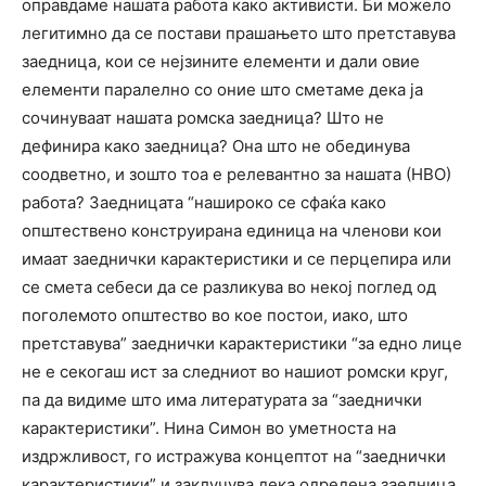
оправдаме нашата работа како активисти. Би можело
легитимно да се постави прашањето што претставува
заедница, кои се нејзините елементи и дали овие
елементи паралелно со оние што сметаме дека ја
сочинуваат нашата ромска заедница? Што не
дефинира како заедница? Она што не обединува
соодветно, и зошто тоа е релевантно за нашата (НВО)
работа? Заедницата “нашироко се сфаќа како
општествено конструирана единица на членови кои
имаат заеднички карактеристики и се перцепира или
се смета себеси да се разликува во некој поглед од
поголемото општество во кое постои, иако, што
претставува” заеднички карактеристики “за едно лице
не е секогаш ист за следниот во нашиот ромски круг,
па да видиме што има литературата за “заеднички
карактеристики”. Нина Симон во уметноста на
издржливост, го истражува концептот на “заеднички
карактеристики” и заклучува дека одредена заедница