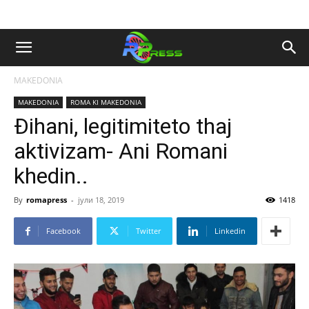
MAKEDONIA
MAKEDONIA
ROMA KI MAKEDONIA
Đihani, legitimiteto thaj
aktivizam- Ani Romani
khedin..
By
romapress
-
јули 18, 2019
1418
Facebook
Twitter
Linkedin