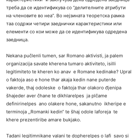
треба да се идентификува со “делителните атрибути
на членовите во неа”. Во нејзината теоретска рамка
таа содржи четири заеднички карактеристики или
елементи со кои може да се идентификува одредена
заедница.
Nekana pučlenli tumen, sar Romano aktivisti, ja palem
organizacija savate kherena tumaro aktiviteto, isilli
legitimiteto te kheren ko anav e Romane kedinake? Upral
o faktoja aso e hone thar akaja kedin nane puterde
vakerde, thaj odoleske o faktoja thar olakoro đjenipa
šhajeder aver čhane te dikhlarelpes ja plčame
definirinelpes ano olakere hone, sakanutno ikheripe e
terminoja ,,Romanki kedin“ te šhaj odole laforeja te
khere prezentiribe amare bukjako.
Tadani legitimnikane valani te dopherelpes o lafi savo si