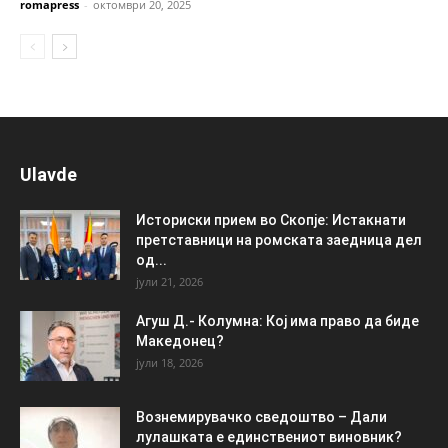
romapress
-
октомври 20, 2025
Ulavde
Историски прием во Скопје: Истакнати
претставници на ромската заедница дел
од...
јули 21, 2026
Агуш Д.- Колумна: Кој има право да биде
Македонец?
јули 18, 2026
Вознемирувачко сведоштво – Дали
лулашката е единствениот виновник?