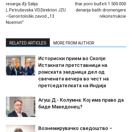
resarga đji Salija
thar poro buđeti 1.500.000
L.Petruševska VD.Direktori JZU
denarija bašh dromengere
–Gerontološki zavod ,,13
rekonstrukcie
Noemvri“
RELATED ARTICLES
MORE FROM AUTHOR
Историски прием во Скопје:
Истакнати претставници на
ромската заедница дел од
свечената вечера во чест на
претседателката на Индија
Агуш Д.- Колумна: Кој има право да
биде Македонец?
Вознемирувачко сведоштво –