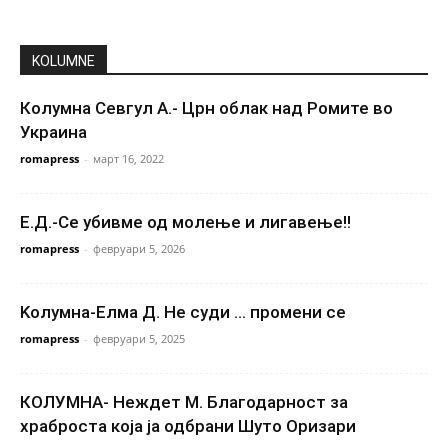
KOLUMNE
Колумна Севгул А.- Црн облак над Ромите во
Украина
romapress
-
март 16, 2022
Е.Д.-Се убивме од молење и лигавење!!
romapress
-
февруари 5, 2026
Kолумна-Елма Д. Не суди … промени се
romapress
-
февруари 5, 2025
КОЛУМНА- Неждет М. Благодарност за
храброста која ја одбрани Шуто Оризари