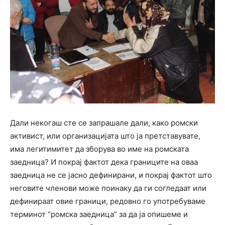
Дали некогаш сте се запрашале дали, како ромски
активист, или организацијата што ја претставувате,
има легитимитет да зборува во име на ромската
заедница? И покрај фактот дека границите на оваа
заедница не се јасно дефинирани, и покрај фактот што
неговите членови може поинаку да ги согледаат или
дефинираат овие граници, редовно го употребуваме
терминот “ромска заедница” за да ја опишеме и