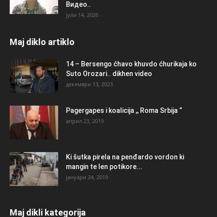
Видео..
јули 14, 2026
Maj diklo artiklo
14 – Bersengo ćhavo khuvdo ćhurikaja ko
Suto Orozari.. dikhen video
декември 13, 2023
Pagergapes i koalicija ,, Roma Srbija “
април 23, 2019
Ki šutka pirela na penđardo vordon ki
mangin te len potikore...
јануари 24, 2019
Maj dikli kategorija