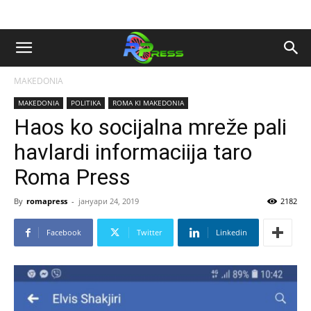
MAKEDONIA
MAKEDONIA
POLITIKA
ROMA KI MAKEDONIA
Haos ko socijalna mreže pali
havlardi informaciija taro
Roma Press
By
romapress
-
јануари 24, 2019
2182
Facebook
Twitter
Linkedin