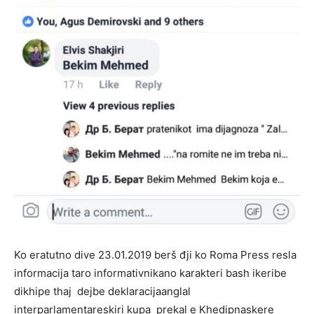
Ko eratutno dive 23.01.2019 berš đji ko Roma Press resla
informacija taro informativnikano karakteri bash ikeribe
dikhipe thaj dejbe deklaracijaanglal
interparlamentareskiri kupa prekal e Khedipnaskere