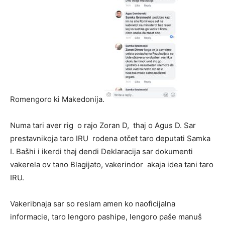
Romengoro ki Makedonija.
Numa tari aver rig o rajo Zoran D, thaj o Agus D. Sar
prestavnikoja taro IRU rodena otčet taro deputati Samka
I. Bašhi i ikerdi thaj dendi Deklaracija sar dokumenti
vakerela ov tano Blagijato, vakerindor akaja idea tani taro
IRU.
Vakeribnaja sar so reslam amen ko naoficijalna
informacie, taro lengoro pashipe, lengoro paše manuš