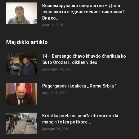
Вознемирувачко сведоштво – Дали
лулашката е единствениот виновник?
Видео..
јули 14, 2026
Maj diklo artiklo
14 – Bersengo ćhavo khuvdo ćhurikaja ko
Suto Orozari.. dikhen video
декември 13, 2023
Pagergapes i koalicija ,, Roma Srbija “
април 23, 2019
Ki šutka pirela na penđardo vordon ki
mangin te len potikore...
јануари 24, 2019