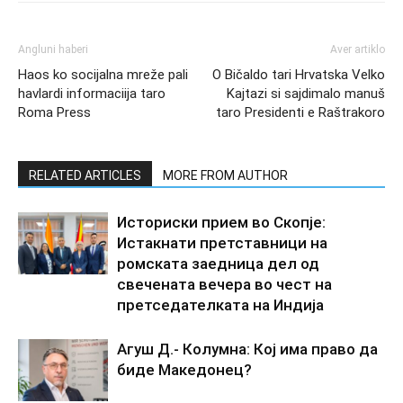
Angluni haberi
Aver artiklo
Haos ko socijalna mreže pali
O Bičaldo tari Hrvatska Velko
havlardi informaciija taro
Kajtazi si sajdimalo manuš
Roma Press
taro Presidenti e Raštrakoro
RELATED ARTICLES
MORE FROM AUTHOR
Историски прием во Скопје:
Истакнати претставници на
ромската заедница дел од
свечената вечера во чест на
претседателката на Индија
Агуш Д.- Колумна: Кој има право да
биде Македонец?