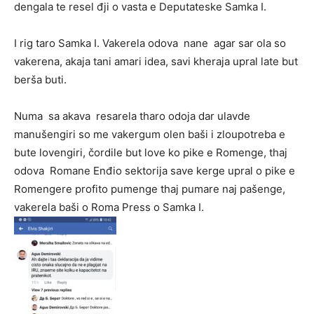
dengala te resel đji o vasta e Deputateske Samka I.
I rig taro Samka I. Vakerela odova nane agar sar ola so
vakerena, akaja tani amari idea, savi kheraja upral late but
berša buti.
Numa sa akava resarela tharo odoja dar ulavde
manušengiri so me vakergum olen baši i zloupotreba e
bute lovengiri, čordile but love ko pike e Romenge, thaj
odova Romane Enđio sektorija save kerge upral o pike e
Romengere profito pumenge thaj pumare naj pašenge,
vakerela baši o Roma Press o Samka I.