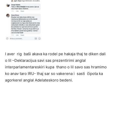
I aver rig baši akava ka rodel pe hakaja thaj te diken dali
o lil –Deklaracijua savi sas prezentirimi anglal
interparlamentareskiri kupa thano o lil savo sas hramimo
ko anav taro IRU- thaj sar so vakerena i sasti čipota ka
agorkerel anglal Adelateskoro bedeni.