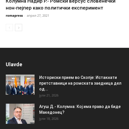
Колумна Надир Р.- Ромски версус словенечки
нон-пејпер како политички експеримент
romapress
-
април 27, 2021
Ulavde
Историски прием во Скопје: Истакнати
претставници на ромската заедница дел
од...
јули 21, 2026
Агуш Д.- Колумна: Кој има право да биде
Македонец?
јули 18, 2026