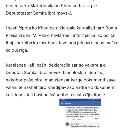
bedenija ko Makedonikano Khedipe tari rig e
Deputatestar Samka Ibraimovski.
I sasti čipota ko Khedipe diklargala žurnalisti taro Roma
Press Erdan. M. Pali o havlaribe i informacija ko portali
thaj sheruiba ko facebook tavdinga jek baro haos maškar
ko duj riga.
Kerelapes lafi bašh deklaracija sar so vakerela o
Deputati Samka Ibraimovski tani oleskIri idea thaj
nekobor paše pire manušensar kerge dokumenti savo
valani te nakhel taro Khedipa- aso andre ko dokumenti
kerelapes lafi baši po lačharibe o sasto đjivdipe e