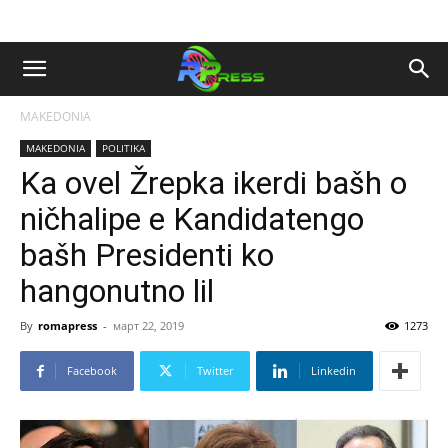
MAKEDONIA
MAKEDONIA
POLITIKA
Ka ovel Žrepka ikerdi bašh o
ničhalipe e Kandidatengo
bašh Presidenti ko
hangonutno lil
By
romapress
-
март 22, 2019
1273
Facebook
Twitter
Linkedin