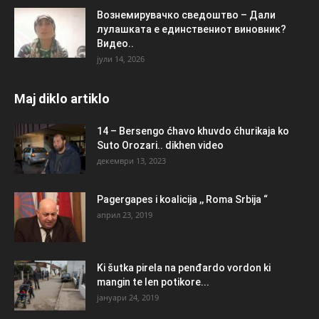
Вознемирувачко сведоштво – Дали
лулашката е единствениот виновник?
Видео..
јули 14, 2026
Maj diklo artiklo
14 – Bersengo ćhavo khuvdo ćhurikaja ko
Suto Orozari.. dikhen video
декември 13, 2023
Pagergapes i koalicija ,, Roma Srbija “
април 23, 2019
Ki šutka pirela na penđardo vordon ki
mangin te len potikore...
јануари 24, 2019