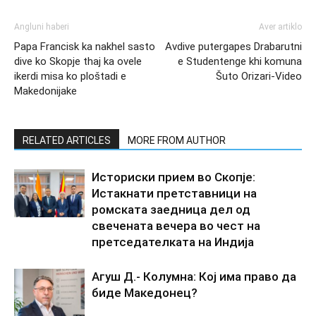
Angluni haberi
Aver artiklo
Papa Francisk ka nakhel sasto
Avdive putergapes Drabarutni
dive ko Skopje thaj ka ovele
e Studentenge khi komuna
ikerdi misa ko ploštadi e
Šuto Orizari-Video
Makedonijake
RELATED ARTICLES
MORE FROM AUTHOR
Историски прием во Скопје:
Истакнати претставници на
ромската заедница дел од
свечената вечера во чест на
претседателката на Индија
Агуш Д.- Колумна: Кој има право да
биде Македонец?