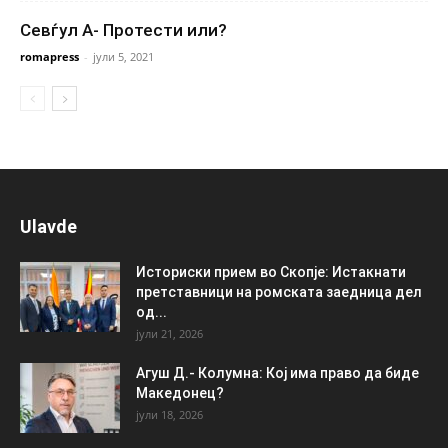
Севѓул А- Протести или?
romapress
-
јули 5, 2021
Ulavde
Историски прием во Скопје: Истакнати
претставници на ромската заедница дел
од...
јули 21, 2026
Агуш Д.- Колумна: Кој има право да биде
Македонец?
јули 18, 2026