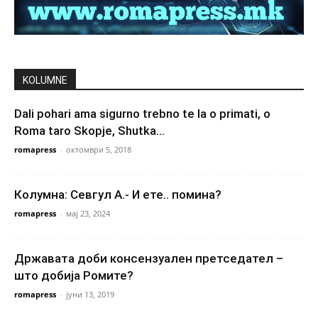
KOLUMNE
Dali pohari ama sigurno trebno te la o primati, o
Roma taro Skopje, Shutka...
romapress
-
октомври 5, 2018
Колумна: Севгул А.- И ете.. помина?
romapress
-
мај 23, 2024
Државата доби консензуален претседател –
што добија Ромите?
romapress
-
јуни 13, 2019