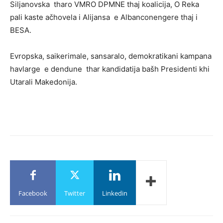
Siljanovska tharo VMRO DPMNE thaj koalicija, O Reka
pali kaste ačhovela i Alijansa e Albanconengere thaj i
BESA.
Evropska, saikerimale, sansaralo, demokratikani kampana
havlarge e dendune thar kandidatija bašh Presidenti khi
Utarali Makedonija.
Facebook
Twitter
Linkedin