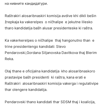
на нивните кандидатури.
Raštrakiri alosaribnaskiri komisija avdive khi dikli bešin
žrepkaja ka vakerelpes o ničhalipe e jekutne lilesko
tharo kandidatija bašh alusar presidenteske ki raštra.
Ka vakerkerelpes o ničhalipe thaj hangonutno than e
trine presidentengo kandidati: Stevo
Pendarovski,Gordana Siljanovska Davitkova thaj Blerim
Reka.
Olaj thane e oficijalna kandidatija kho alosaribnaskoro
prastavipe bašh presidenti ki raštra, kana erati e
Raštrakiri alosaribnaskiri komisija vakerga i regulativipe
thar olengere kandidatija.
Pendarovski thano kandidati thar SDSM thaj i koalicija,