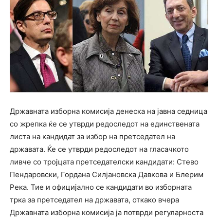
Државната изборна комисија денеска на јавна седница
со жрепка ќе се утврди редоследот на единствената
листа на кандидат за избор на претседател на
државата. Ќе се утврди редоследот на гласачкото
ливче со тројцата претседателски кандидати: Стево
Пендаровски, Гордана Силјановска Давкова и Блерим
Река. Тие и официјално се кандидати во изборната
трка за претседател на државата, откако вчера
Државната изборна комисија ја потврди регуларноста