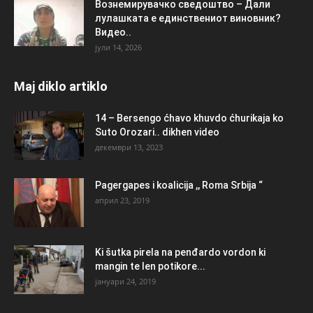
Вознемирувачко сведоштво – Дали
лулашката е единствениот виновник?
Видео..
јули 14, 2026
Maj diklo artiklo
14 – Bersengo ćhavo khuvdo ćhurikaja ko
Suto Orozari.. dikhen video
декември 13, 2023
Pagergapes i koalicija ,, Roma Srbija “
април 23, 2019
Ki šutka pirela na penđardo vordon ki
mangin te len potikore...
јануари 24, 2019