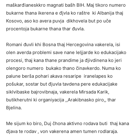
maškarđianeskkro magnati bašh BIH. Maj tikoro numero
bukarne thana ikerena e đjvla ko raštre ki Albanija thaj
Kosovo, aso ko avera puvja dikhovela but po uče
procentoja bukarne thana thar đuvla.
Romani đuvli khi Bosna thaj Hercegovina vakerela, isi
olen averda problemi save nane leljjarde ko edukacijako
procesi, thaj kana thane prandime ja đjivdinena ko jeri
olengoro numero bukako thano činavkerdo. Numa ko
palune berša pohari akava resaripe iranelapes ko
pošukar, sostar but đjuvla tavdena pere edukacijake
siklvibaske bajrovibnaja, vakerela Mirsada Karik,
butikherutni ki organiyacija ,,Arakibnasko piro,, thar
Bjelina.
Me sijum ko biro, Duj čhona aktivno rodava buti thaj kana
đjava te rodav , von vakerena amen tumen rodlaraja.