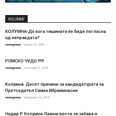
KOLUMNE
КОЛУМНА-До кога тишината ќе биде погласна
од неправдата?
romapress
-
април 19, 2026
РОМСКО ЧУДО !!!!!!
romapress
-
октомври 5, 2018
Колумна: Десет причини за кандидатурата за
Претседател Самка Ибраимовски.
romapress
-
февруари 16, 2019
Надир Р. Колумна-Лажни вести за забава и