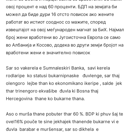
овој процент е над 60 проценти. БДП на земјата би
можел да биде дури 16 отсто повисок ако жените
работат во истиот сооднос со мажите, според
извештајот на овој меѓународен магнат за БиХ. Најмал
број жени вработени во Југоисточна Европа се само
во Албанија и Косово, додека во други земји бројот на
вработени жени е значително повисок
Sar so vakerela e Sumnaleskiri Banka, savi kerela
rodlaripe ko statusi bukarnipnaske đuvlenge, sar thaj
olengoro lejbe than ko ekonomikano ikeripe , salde jek
thar trinengoro ekvašibe đuvla ki Bosna thaj
Hercegovina thane ko bukarne thana.
Aso o murša thane pobuter thar 60 %. BDP ki phuv šaj te
ovel16% pouče te sine jekhajek thanende bukarne vi e
đuvla barabar e muršensar, sar so dikhela e