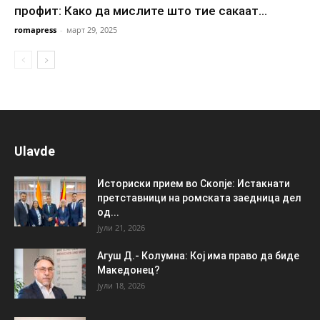
профит: Како да мислите што тие сакаат...
romapress
-
март 29, 2025
Ulavde
Историски прием во Скопје: Истакнати
претставници на ромската заедница дел
од...
јули 21, 2026
Агуш Д.- Колумна: Кој има право да биде
Македонец?
јули 18, 2026