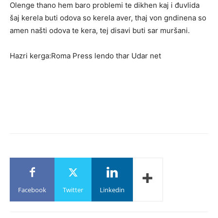
Olenge thano hem baro problemi te dikhen kaj i đuvlida
šaj kerela buti odova so kerela aver, thaj von gndinena so
amen našti odova te kera, tej disavi buti sar muršani.
Hazri kerga:Roma Press lendo thar Udar net
Facebook
Twitter
Linkedin