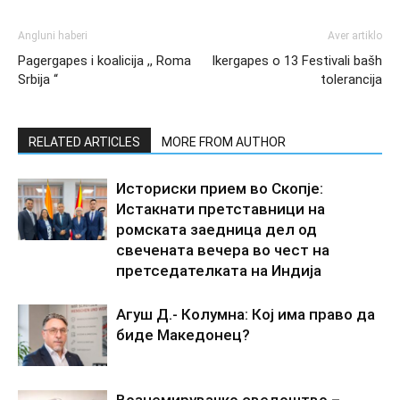
Angluni haberi
Aver artiklo
Pagergapes i koalicija ,, Roma
Ikergapes o 13 Festivali bašh
Srbija “
tolerancija
RELATED ARTICLES
MORE FROM AUTHOR
Историски прием во Скопје:
Истакнати претставници на
ромската заедница дел од
свечената вечера во чест на
претседателката на Индија
Агуш Д.- Колумна: Кој има право да
биде Македонец?
Вознемирувачко сведоштво –