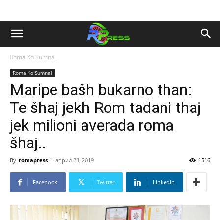
Roma Ko Sumnal
Roma Ko Sumnal
Maripe bašh bukarno than:
Te šhaj jekh Rom tadani thaj
jek milioni averada roma
šhaj..
By
romapress
-
април 23, 2019
1516
Facebook
Twitter
Linkedin