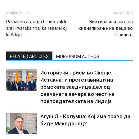
Angluni haberi
Aver artiklo
Palpalem astarga bilaćo vakti
Вистина или лага за
ani Hrvatska thaj ka resarel dji
киднапирање на деца во
ki Srbija..
Прилеп..
RELATED ARTICLES
MORE FROM AUTHOR
Историски прием во Скопје:
Истакнати претставници на
ромската заедница дел од
свечената вечера во чест на
претседателката на Индија
Агуш Д.- Колумна: Кој има право да
биде Македонец?