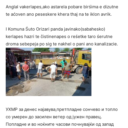
Anglal vakerlapes,ako astarela pobare birśima e dizutne
te aćoven ano peseskere khera thaj na te iklon avrik.
I Komuna Śuto Orizari panda javinako(sabahesko)
kerlapes hazri te čistinenapes o reśetke taro śerutne
droma sebepeja po sig te nakhel o pani ano kanalizacie.
УХМР за денес најавува,претпладне сончево и топло
со умерен до засилен ветер од јужен правец.
Попладне и во ноќните часови почнувајќи од запад