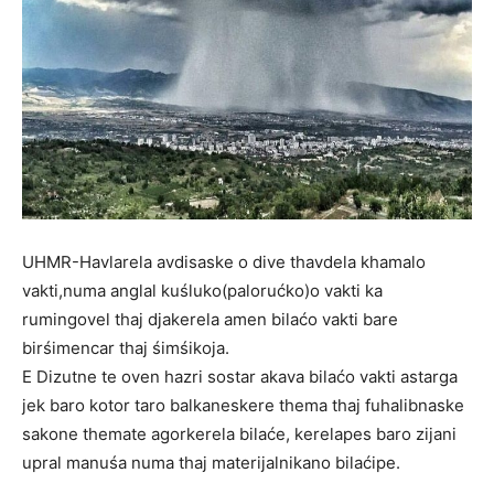
UHMR-Havlarela avdisaske o dive thavdela khamalo
vakti,numa anglal kuśluko(palorućko)o vakti ka
rumingovel thaj djakerela amen bilaćo vakti bare
birśimencar thaj śimśikoja.
E Dizutne te oven hazri sostar akava bilaćo vakti astarga
jek baro kotor taro balkaneskere thema thaj fuhalibnaske
sakone themate agorkerela bilaće, kerelapes baro zijani
upral manuśa numa thaj materijalnikano bilaćipe.