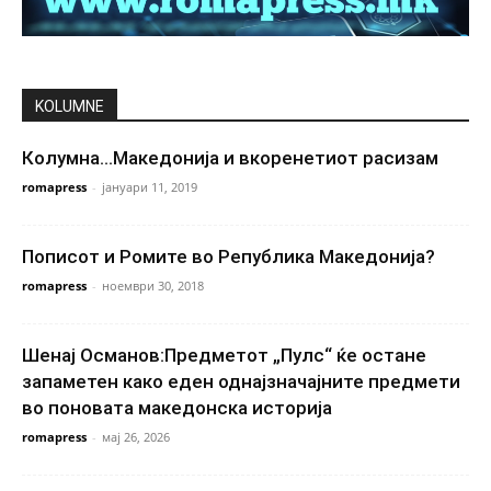
KOLUMNE
Колумна…Македонија и вкоренетиот расизам
romapress
-
јануари 11, 2019
Пописот и Ромите во Република Македонија?
romapress
-
ноември 30, 2018
Шенај Османов:Предметот „Пулс“ ќе остане
запаметен како еден однајзначајните предмети
во поновата македонска историја
romapress
-
мај 26, 2026