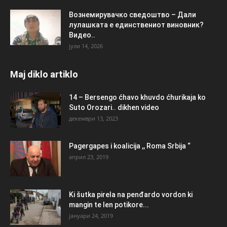
Вознемирувачко сведоштво – Дали
лулашката е единствениот виновник?
Видео..
јули 14, 2026
Maj diklo artiklo
14 – Bersengo ćhavo khuvdo ćhurikaja ko
Suto Orozari.. dikhen video
декември 13, 2023
Pagergapes i koalicija ,, Roma Srbija “
април 23, 2019
Ki šutka pirela na penđardo vordon ki
mangin te len potikore...
јануари 24, 2019