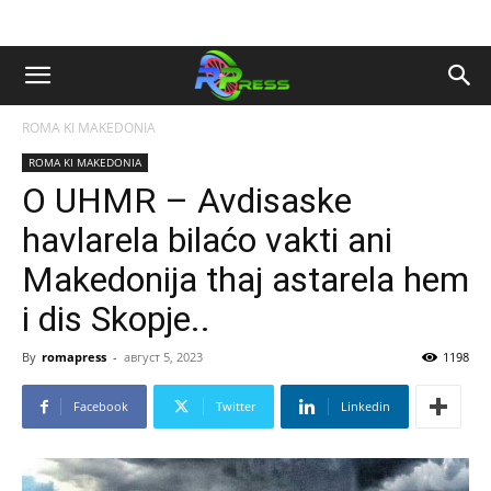
ROMA KI MAKEDONIA
ROMA KI MAKEDONIA
O UHMR – Avdisaske
havlarela bilaćo vakti ani
Makedonija thaj astarela hem
i dis Skopje..
By
romapress
-
август 5, 2023
1198
Facebook
Twitter
Linkedin