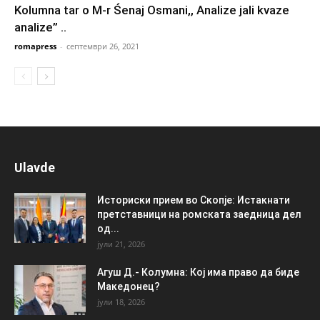
Kolumna tar o M-r Śenaj Osmani,, Analizе jali kvaze
analize” ..
romapress
-
септември 26, 2021
Ulavde
Историски прием во Скопје: Истакнати
претставници на ромската заедница дел
од...
јули 21, 2026
Агуш Д.- Колумна: Кој има право да биде
Македонец?
јули 18, 2026