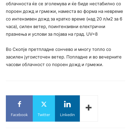
облачноста ќе се зголемува и ќе биде нестабилно со
пороен дожд и грмежи, наместа во форма на невреме
со интензивен дожд за кратко време (над 20 л/м2 за 6
часа), силен ветер, поинтензивни електрични
празнења и услови за појава на град. UV=8
Во Скопје претпладне сончево и многу топло со
засилен југоисточен ветер. Попладне и во вечерните
часови облачност со пороен дожд и грмежи.
Facebook
Twitter
Linkedin