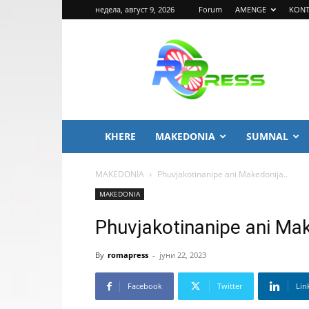
недела, август 9, 2026
Forum
AMENGE
KONT
ROMA
PRESS
KHERE
MAKEDONIA
SUMNAL
MAKEDONIA
Phuvjakotinanipe ani Makedonija..
MAKEDONIA
Phuvjakotinanipe ani Mak
By
romapress
-
јуни 22, 2023
Facebook
Twitter
Lin