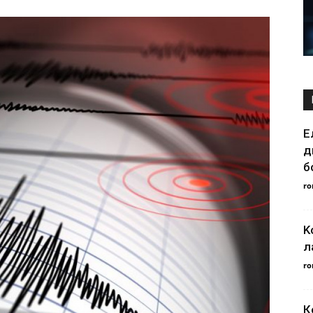
Е
д
б
ro
K
л
ro
К