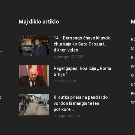
Maj diklo artiklo
M
14 – Bersengo ćhavo khuvdo
R
ćhurikaja ko Suto Orozari..
M
.
dikhen video
декември 13, 2023
R
P
Pagergapes i koalicija ,, Roma
Srbija “
S
април 23, 2019
K
E
о
Ki šutka pirela na penđardo
S
vordon ki mangin te len
potikore...
јануари 24, 2019