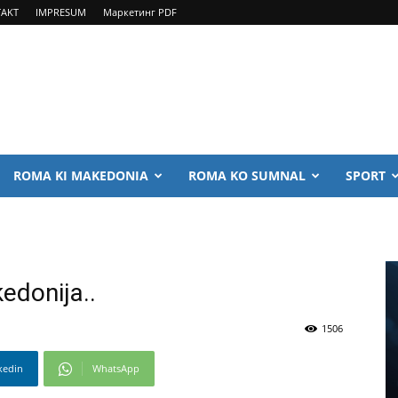
AKT
IMPRESUM
Маркетинг PDF
ROMA KI MAKEDONIA
ROMA KO SUMNAL
SPORT
edonija..
1506
kedin
WhatsApp