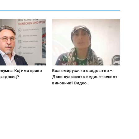
олумна: Кој има право
Вознемирувачко сведоштво –
акедонец?
Дали лулашката е единствениот
виновник? Видео..