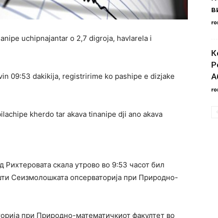
в
ro
nipe uchipnajantar o 2,7 digroja, havlarela i
К
Р
in 09:53 dakikija, registririme ko pashipe e dizjake
А
ro
ilachipe kherdo tar akava tinanipe dji ano akava
д Рихтеровата скала утрово во 9:53 часот бил
шти Сеизмолошката опсерваторија при Природно-
орија при Природно-математичкиот факултет во