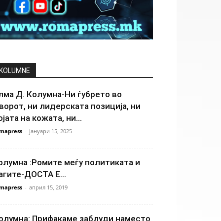
KOLUMNE
лма Д. Колумна-Ни ѓубрето во
ворот, ни лидерската позиција, ни
ојата на кожата, ни...
mapress
-
јануари 15, 2025
олумна :Ромите меѓу политиката и
агите-ДОСТА Е…
mapress
-
април 15, 2019
олумна: Прифакаме заблуди наместо