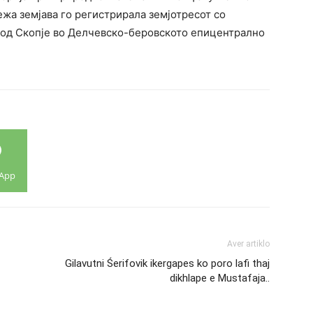
жа земјава го регистрирала земјотресот со
 од Скопје во Делчевско-беровското епицентрално
App
Aver artiklo
Gilavutni Śerifovik ikergapes ko poro lafi thaj
dikhlape e Mustafaja..