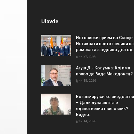
Ulavde
Историски прием во Скопје:
Истакнати претставници на
ромската заедница дел од..
јули 21, 2026
Агуш Д.- Колумна: Кој има
право да биде Македонец?
јули 18, 2026
Вознемирувачко сведоштв
– Дали лулашката е
единствениот виновник?
Видео..
јули 14, 2026