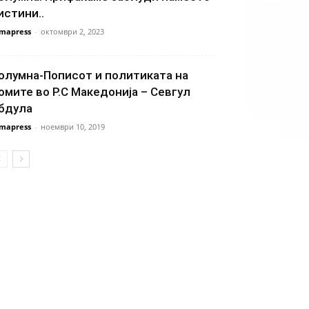
истини..
mapress
-
октомври 2, 2023
олумна-Пописот и политиката на
омите во Р.С Македонија – Севгул
бдула
mapress
-
ноември 10, 2019