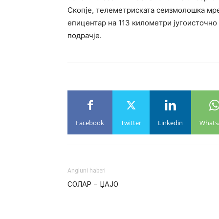
Скопје, телеметриската сеизмолошка мре
епицентар на 113 километри југоисточно
подрачје.
Facebook
Twitter
Linkedin
Whats
Angluni haberi
СОЛАР – ЏАЈО