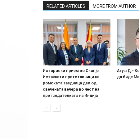
RELATED ARTICLES
MORE FROM AUTHOR
Историски прием во Скопје:
Агуш Д.- К
Истакнати претставници на
да биде М
ромската заедница дел од
свечената вечера во чест на
претседателката на Индија