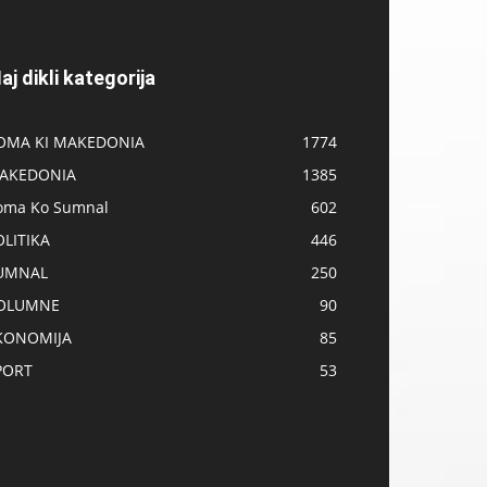
aj dikli kategorija
OMA KI MAKEDONIA
1774
AKEDONIA
1385
oma Ko Sumnal
602
OLITIKA
446
UMNAL
250
OLUMNE
90
KONOMIJA
85
PORT
53