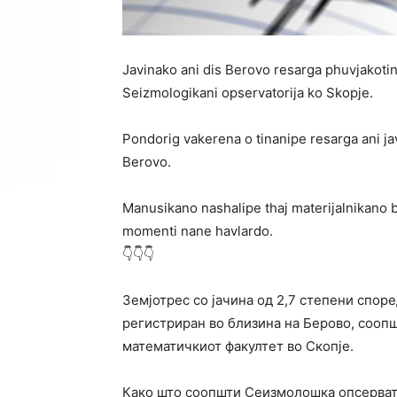
Javinako ani dis Berovo resarga phuvjakotina
Seizmologikani opservatorija ko Skopje.
Pondorig vakerena o tinanipe resarga ani jav
Berovo.
Manusikano nashalipe thaj materijalnikano b
momenti nane havlardo.
👇👇👇
Земјотрес со јачина од 2,7 степени споре
регистриран во близина на Берово, сооп
математичкиот факултет во Скопје.
Како што соопшти Сеизмолошка опсерват