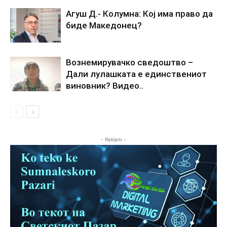
Агуш Д.- Колумна: Кој има право да
биде Македонец?
Вознемирувачко сведоштво –
Дали лулашката е единствениот
виновник? Видео..
- Reklam -