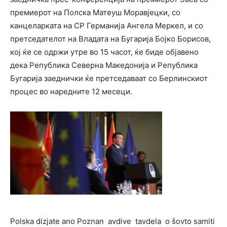
премиерот на Полска Матеуш Моравјецки, со
канцеларката на СР Германија Ангела Меркел, и со
претседателот на Владата на Бугарија Бојко Борисов,
кој ќе се одржи утре во 15 часот, ќе биде објавено
дека Република Северна Македонија и Република
Бугарија заеднички ќе претседаваат со Берлинскиот
процес во наредните 12 месеци.
Polska dizjate ano Poznan avdive tavdela o šovto samiti