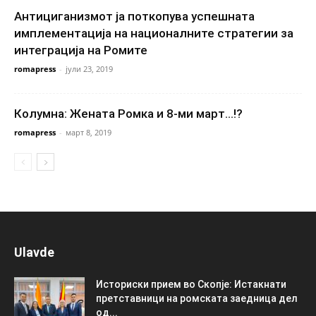
Антициганизмот ја поткопува успешната
имплементација на националните стратегии за
интеграција на Ромите
romapress
-
јули 23, 2019
Колумна: Жената Ромка и 8-ми март…!?
romapress
-
март 8, 2019
Ulavde
Историски прием во Скопје: Истакнати
претставници на ромската заедница дел
од...