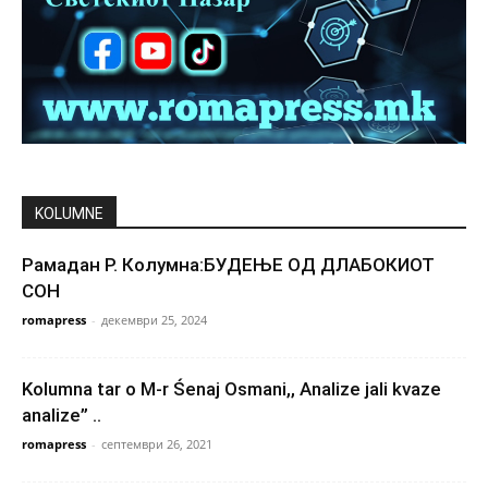
KOLUMNE
Рамадан Р. Колумна:БУДЕЊЕ ОД ДЛАБОКИОТ
СОН
romapress
-
декември 25, 2024
Kolumna tar o M-r Śenaj Osmani,, Analizе jali kvaze
analize” ..
romapress
-
септември 26, 2021