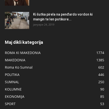
Ki šutka pirela na penđardo vordon ki
mangin te len potikore...
јануари 24, 2019
Maj dikli kategorija
ROMA KI MAKEDONIA
1774
MAKEDONIA
1385
Roma Ko Sumnal
602
POLITIKA
446
SUMNAL
250
KOLUMNE
90
EKONOMIJA
85
SPORT
53