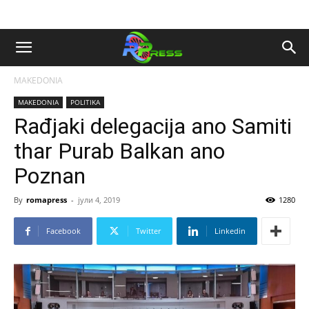
MAKEDONIA
MAKEDONIA
POLITIKA
Rađjaki delegacija ano Samiti
thar Purab Balkan ano
Poznan
By
romapress
-
јули 4, 2019
1280
Facebook
Twitter
Linkedin