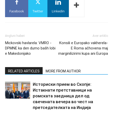
Facebook
Twitter
Linkedin
Angluni haberi
Aver artiklo
Mickovski havlarela: VMRO -
Konsili e Europako vakherela-
DPMNE ka den dumo bašh lobi
E Roma ačhovena maj
e Makedonijako
marginilizirimi kupa ani Europa
RELATED ARTICLES
MORE FROM AUTHOR
Историски прием во Скопје:
Истакнати претставници на
ромската заедница дел од
свечената вечера во чест на
претседателката на Индија