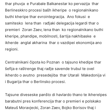
thar phuvja e Purabale Balkanestar ko pervazija thar
Berlineskkro procesi bašh ikheripe o regionalnikano
buthi kheripe thar evrointegracija. Ano fokusi e
samitesko lena than rađjaki delegacija legardi thar o
premieri Zoran Zaev, lena than ko regionalnikano buthi
kheripe, phandipe, mobilnosti, šartija nakhibaske e
ikherde anglal akharina thar o vazdipei ekonomija ano
regioni.
Centralnikani čipota ko Poznan o tajsuno khedipe thar
šefija e raštrenge thaj rađje savende trubul te ovel
ikherdo o avutno presedejiba thar Utarali Makedonija vi
i Bugarija thar o Berlinsko procesi.
Tajsune diveseske panšto di havlardo thano te ikherelpes
barabutni pres konferencija thar o premieri e polskako
Mateuš Moravjecki, Zoran Zaev, Bojko Borisov thaj i