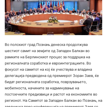
Во полскиот град Познањ денеска продолжува
шестиот самит на земјите од Западен Балкан во
рамките на Берлинскиот процес за поддршка на
регионалната соработка и евроинтеграциите. Во
фокусот на самитот на кој ќе учествува и владина
делегација предводена од премиерот Зоран Заев, ќе
бидат регионалната соработка, поврзувањето,
мобилноста, начините за надминување на
постоечките предизвици и растот на економиите во
регионот. На Самитот за Западен Балкан во Познањ, на
заедничка прес-конференција на премиерот Заев со