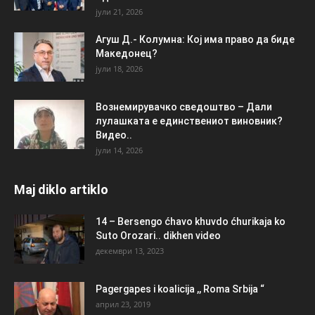
јули 21, 2026
Агуш Д.- Колумна: Кој има право да биде
Македонец?
јули 18, 2026
Вознемирувачко сведоштво – Дали
лулашката е единствениот виновник?
Видео..
јули 14, 2026
Maj diklo artiklo
14 – Bersengo ćhavo khuvdo ćhurikaja ko
Suto Orozari.. dikhen video
декември 13, 2023
Pagergapes i koalicija ,, Roma Srbija “
април 23, 2019