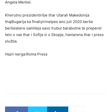
Angela Merkel.
Kherutno prezidentiribe thar Utarali Makedonija
thajBugarija ka finaliyirinelpes ano juli 2020 berše
beršeskere samiteja savo trubul barabutne te preperel
telo o vas thar i Sofija vi o Skopje, havlarena thar i press
služba.
Hazri kerga:Roma Press