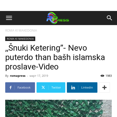
ROMA KI MAKEDONIA
ROMA KI MAKEDONIA
,,Šnuki Ketering”- Nevo
puterdo than bašh islamska
proslave-Video
By
romapress
-
март 17, 2019
1983
Facebook
Twitter
Linkedin