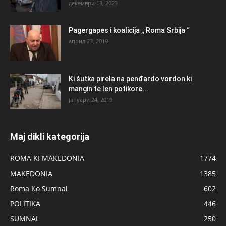
декември 13, 2023
Pagergapes i koalicija ,, Roma Srbija “
април 23, 2019
Ki šutka pirela na penđardo vordon ki
mangin te len potikore...
јануари 24, 2019
Maj dikli kategorija
ROMA KI MAKEDONIA
1774
MAKEDONIA
1385
Roma Ko Sumnal
602
POLITIKA
446
SUMNAL
250