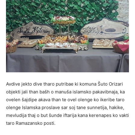
Avdive jekto dive tharo putribae ki komuna Šuto Orizari
objekti jali than bašh o manuša islamsko pakavibnaja, ka
ovelen šajdipe akava than te ovel olenge ko ikeribe taro
olenge Islamska proslave sar soj tane sunnetija, hakike,
mevludija thaj o but šunde iftarija kana kerenapes ko vakti
taro Ramazansko posti.