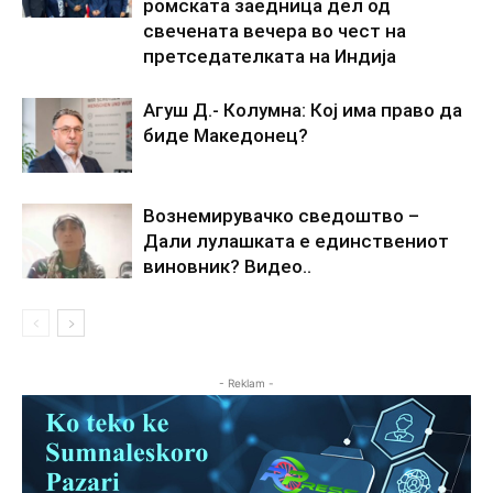
ромската заедница дел од
свечената вечера во чест на
претседателката на Индија
Агуш Д.- Колумна: Кој има право да
биде Македонец?
Вознемирувачко сведоштво –
Дали лулашката е единствениот
виновник? Видео..
- Reklam -