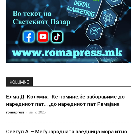
KOLUMNE
Елма Д. Колумна -Ке помине,ќе заборавиме до
наредниот пат… ,до наредниот пат Рамајана
romapress
-
мај 7, 2025
Севгул А. – Меѓународната заедница мора итно