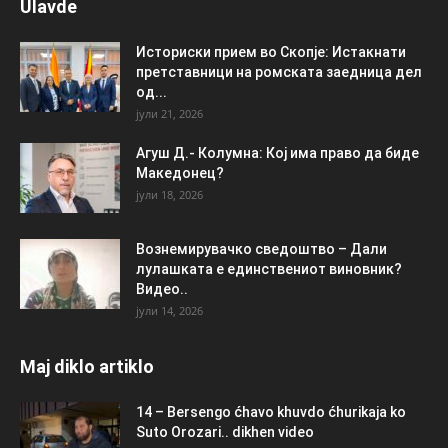
Ulavde
Историски прием во Скопје: Истакнати
претставници на ромската заедница дел
од...
јули 21, 2026
Агуш Д.- Колумна: Кој има право да биде
Македонец?
јули 18, 2026
Вознемирувачко сведоштво – Дали
лулашката е единствениот виновник?
Видео..
јули 14, 2026
Maj diklo artiklo
14 – Bersengo ćhavo khuvdo ćhurikaja ko
Suto Orozari.. dikhen video