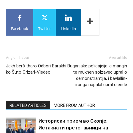
Facebook
Twitter
Linkedin
Angluni haberi
Aver artiklo
Jekh berš tharo Odbori Barakhi
Bugarijake policajcija ki mangin
ko Šuto Orizari-Viedeo
te mukhen solzavec upral o
demonstrantija, i bavlallin-
iranga napalal upral olende
RELATED ARTICLES
MORE FROM AUTHOR
Историски прием во Скопје:
Истакнати претставници на