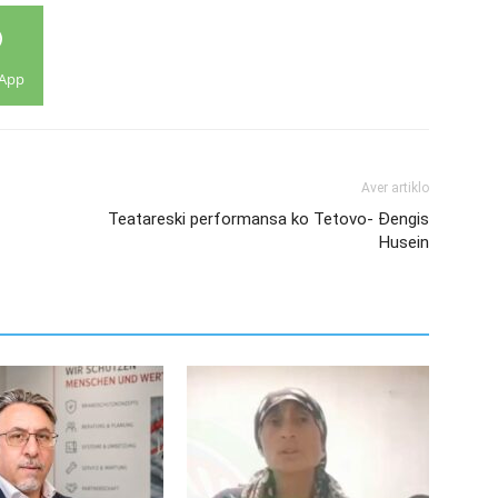
App
Aver artiklo
Teatareski performansa ko Tetovo- Đengis
Husein