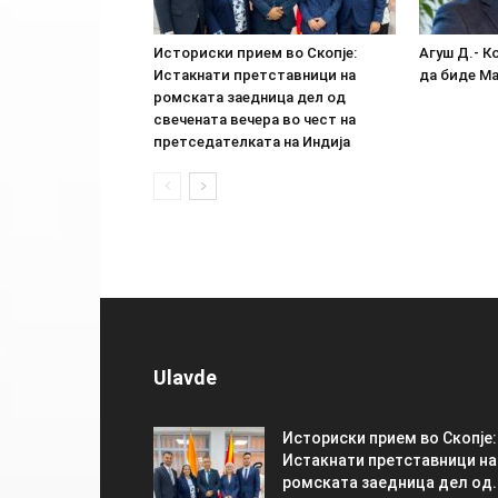
Историски прием во Скопје:
Агуш Д.- К
Истакнати претставници на
да биде М
ромската заедница дел од
свечената вечера во чест на
претседателката на Индија
Ulavde
Историски прием во Скопје:
Истакнати претставници на
ромската заедница дел од..