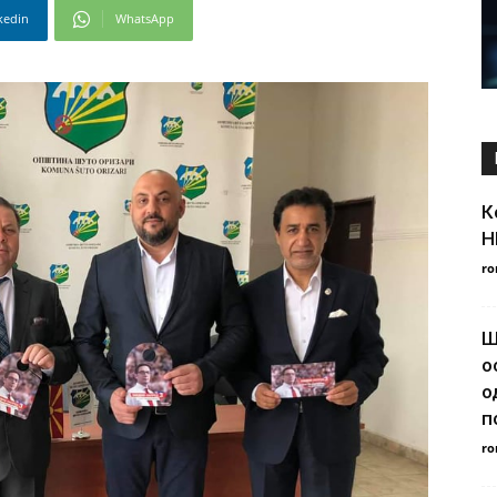
kedin
WhatsApp
К
Н
ro
Ш
о
о
п
ro