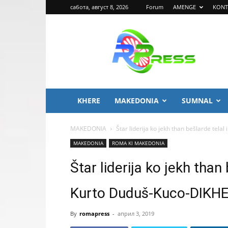
сабота, август 8, 2026
Forum
AMENGE
KONT
ROMA
PRESS
KHERE
MAKEDONIA
SUMNAL
MAKEDONIA
Štar liderija ko jekh than bešlarde tela
MAKEDONIA
ROMA KI MAKEDONIA
Štar liderija ko jekh than 
Kurto Duduš-Kuco-DIKH
By
romapress
-
април 3, 2019