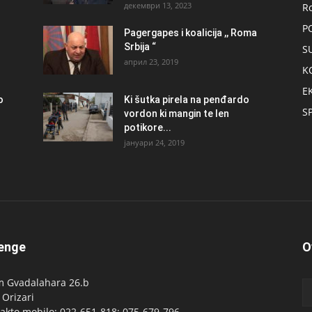
декември 13, 2023
R
P
Pagergapes i koalicija ,, Roma
Srbija “
S
април 23, 2019
K
E
о
Ki šutka pirela na penđardo
S
vordon ki mangin te len
potikore...
јануари 24, 2019
enge
O
 Gvadalahara 26.b
 Orizari
akto mobilo: 022-651-818; 075-679-796