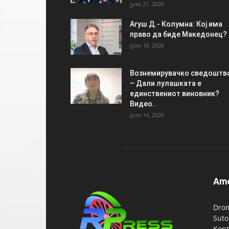
јули 21, 2026
Агуш Д.- Колумна: Кој има
право да биде Македонец?
јули 18, 2026
Вознемирувачко сведоштв
– Дали лулашката е
единствениот виновник?
Видео..
јули 14, 2026
Am
Drom
Suto
Kont