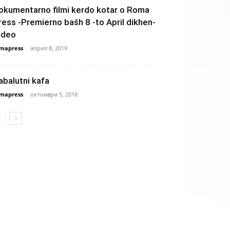
okumentarno filmi kerdo kotar o Roma
ress -Premierno bašh 8 -to April dikhen-
ideo
mapress
-
април 8, 2019
abalutni kafa
mapress
-
октомври 5, 2018