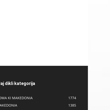
aj dikli kategorija
OMA KI MAKEDONIA
1774
AKEDONIA
1385