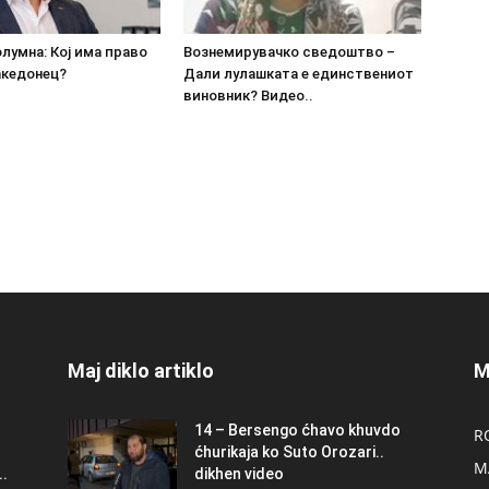
олумна: Кој има право
Вознемирувачко сведоштво –
акедонец?
Дали лулашката е единствениот
виновник? Видео..
Maj diklo artiklo
M
14 – Bersengo ćhavo khuvdo
R
ćhurikaja ko Suto Orozari..
M
.
dikhen video