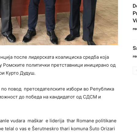
D
P
V
ro
S
ro
нција после лидерската коалициска средба која
ѓу Ромските политички претставници иницирано од
ри Курто Дудуш.
е по повод претседателските избори во Република
можност до победа на кандидатот од СДСМ и
phanle vudara maškar e liderija thar Romane politikane
e telal o vas e Šerutneskro thari komuna Šuto Orizari