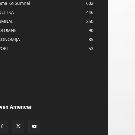
oma Ko Sumnal
602
OLITIKA
446
UMNAL
250
OLUMNE
90
KONOMIJA
85
PORT
53
ven Amencar