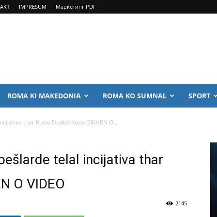
AKT
IMPRESUM
Маркетинг PDF
ROMA KI MAKEDONIA
ROMA KO SUMNAL
SPORT
l incijativa thar Kurto Duduš-Kuco-DIKHEN O...
bešlarde telal incijativa thar
EN O VIDEO
2145