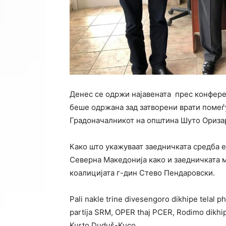
Денес се одржи најавената прес конфере
беше одржана зад затворени врати поме
Градоначалникот на општина Шуто Ориза
Како што укажуваат заедничката средба 
Северна Македонија како и заедничката 
коалицијата г-дин Стево Пендаровски.
Pali nakle trine divesengoro dikhipe telal 
partija SRM, OPER thaj PCER, Rodimo dikhip
Kurto Duduš-Kuco.