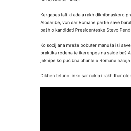
Kergapes lafi ki adaja rakh dikhibnaskoro ph
Alosaribe, von sar Romane partie save barab
bašh o kandidati Presidenteske Stevo Pend
Ko socijlana mreže pobuter manuša isi save
praktika rodena te ikerenpes na salde baš 
jekhipe ko pučibna phanle e Romane haleja 
Dikhen teluno linko sar nakla i rakh thar ole