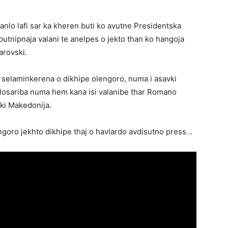
anlo lafi sar ka kheren buti ko avutne Presidentska
utnipnaja valani te anelpes o jekto than ko hangoja
arovski.
 selaminkerena o dikhipe olengoro, numa i asavki
Alosariba numa hem kana isi valanibe thar Romano
ki Makedonija.
ngoro jekhto dikhipe thaj o havlardo avdisutno press ..