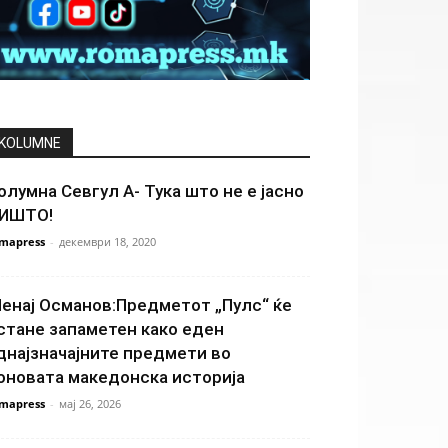
KOLUMNE
олумна Севгул А- Тука што не е јасно
ИШТО!
mapress
-
декември 18, 2020
енај Османов:Предметот „Пулс“ ќе
стане запаметен како еден
днајзначајните предмети во
оновата македонска историја
mapress
-
мај 26, 2026