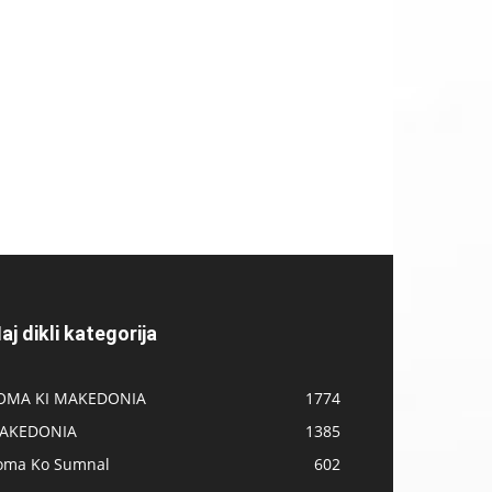
aj dikli kategorija
OMA KI MAKEDONIA
1774
AKEDONIA
1385
oma Ko Sumnal
602