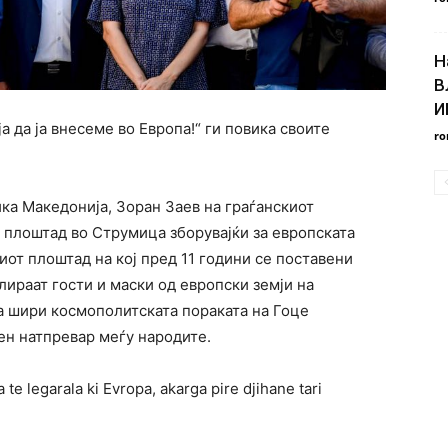
Н
В
И
а да ја внесеме во Европа!“ ги повика своите
ro
ка Македонија, Зоран Заев на граѓанскиот
 плоштад во Струмица зборувајќи за европската
иот плоштад на кој пред 11 години се поставени
илираат гости и маски од европски земји на
ја шири космополитската пораката на Гоце
ен натпревар меѓу народите.
te legarala ki Evropa, akarga pire djihane tari