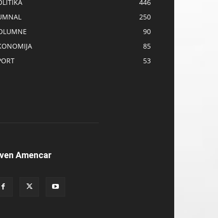
OLITIKA
446
UMNAL
250
OLUMNE
90
KONOMIJA
85
PORT
53
ven Amencar