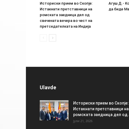
Историски прием во Скопје:
Агуш Д.- К
Истакнати претставници на
да биде М
ромската заедница дел од
свечената вечера во чест на
претседателката на Индија
Ulavde
Историски прием во Скопје:
Истакнати претставници на
ромската заедница дел од..
јули 21, 2026