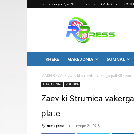
петок, август 7, 2026
Forum
AMENGE
KONT
ROMA
PRESS
KHERE
MAKEDONIA
SUMNAL
MAKEDONIA
Zaev ki Strumica vakerga pali 30 septe
MAKEDONIA
POLITIKA
Zaev ki Strumica vakerga
plate
By
romapress
-
септември 24, 2018