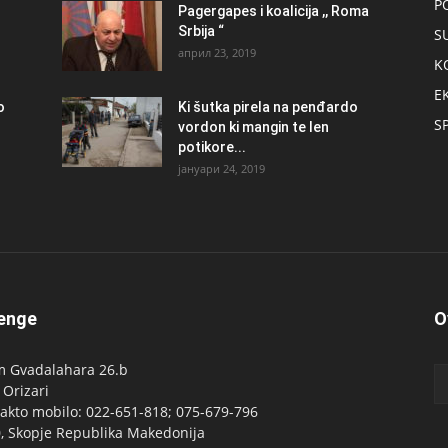
P
Pagergapes i koalicija ,, Roma
Srbija “
S
април 23, 2019
K
E
о
Ki šutka pirela na penđardo
S
vordon ki mangin te len
potikore...
јануари 24, 2019
enge
O
 Gvadalahara 26.b
 Orizari
akto mobilo: 022-651-818; 075-679-796
, Skopje Republika Makedonija