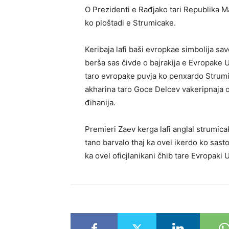
O Prezidenti e Rađjako tari Republika 
ko ploštadi e Strumicake.
Keribaja lafi baši evropkae simbolija sav
berša sas čivde o bajrakija e Evropake Un
taro evropake puvja ko penxardo Strumi
akharina taro Goce Delcev vakeripnaja 
đihanija.
Premieri Zaev kerga lafi anglal strumica
tano barvalo thaj ka ovel ikerdo ko sas
ka ovel oficjlanikani čhib tare Evropaki U