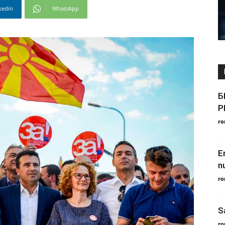
kedin
WhatsApp
Б
Р
ro
E
nu
ro
S
ro