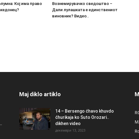
олумна: Кој има право
Вознемирувачко сведоштво –
акедонец?
Дали лулашката е единствениот
виновник? Видео..
Maj diklo artiklo
M
14 – Bersengo ćhavo khuvdo
R
ćhurikaja ko Suto Orozari..
M
.
dikhen video
декември 13, 2023
R