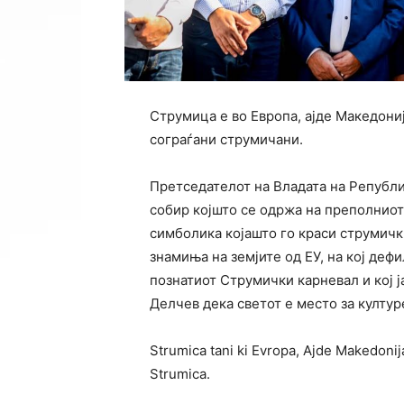
Струмица е во Европа, ајде Македониј
сограѓани струмичани.
Претседателот на Владата на Републи
собир којшто се одржа на преполниот
симболика којашто го краси струмичк
знамиња на земјите од ЕУ, на кој деф
познатиот Струмички карневал и кој 
Делчев дека светот е место за култур
Strumica tani ki Evropa, Ajde Makedonija 
Strumica.