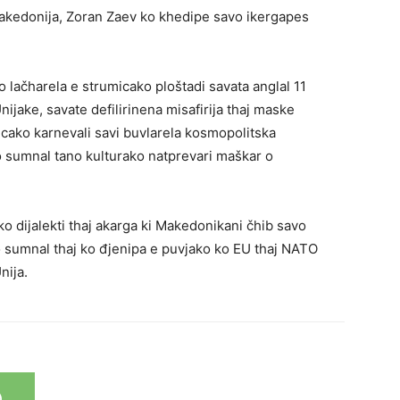
Makedonija, Zoran Zaev ko khedipe savo ikergapes
o lačharela e strumicako ploštadi savata anglal 11
ijake, savate defilirinena misafirija thaj maske
cako karnevali savi buvlarela kosmopolitska
o sumnal tano kulturako natprevari maškar o
ko dijalekti thaj akarga ki Makedonikani čhib savo
to sumnal thaj ko đjenipa e puvjako ko EU thaj NATO
nija.