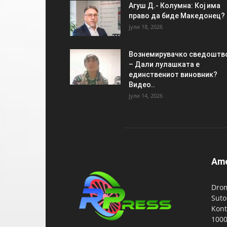
Агуш Д.- Колумна: Кој има
право да биде Македонец?
јули 18, 2026
Вознемирувачко сведоштв
– Дали лулашката е
единствениот виновник?
Видео..
јули 14, 2026
Am
Drom
Suto
Kont
1000