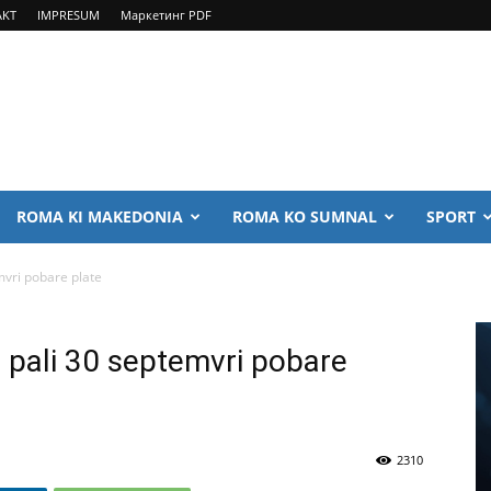
AKT
IMPRESUM
Маркетинг PDF
ROMA KI MAKEDONIA
ROMA KO SUMNAL
SPORT
mvri pobare plate
 pali 30 septemvri pobare
2310