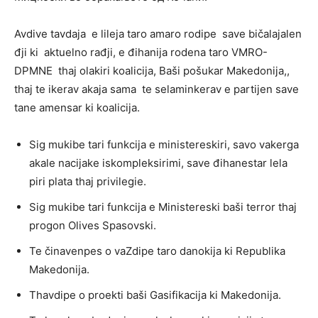
Avdive tavdaja e lileja taro amaro rodipe save bičalajalen
đji ki aktuelno rađji, e đihanija rodena taro VMRO-
DPMNE thaj olakiri koalicija, Baši pošukar Makedonija,,
thaj te ikerav akaja sama te selaminkerav e partijen save
tane amensar ki koalicija.
Sig mukibe tari funkcija e ministereskiri, savo vakerga
akale nacijake iskompleksirimi, save đihanestar lela
piri plata thaj privilegie.
Sig mukibe tari funkcija e Ministereski baši terror thaj
progon Olives Spasovski.
Te činavenpes o vaZdipe taro danokija ki Republika
Makedonija.
Thavdipe o proekti baši Gasifikacija ki Makedonija.