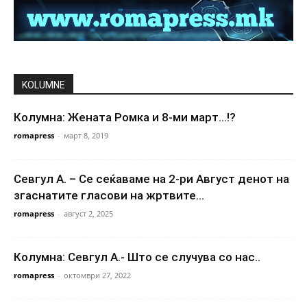
KOLUMNE
Колумна: Жената Ромка и 8-ми март…!?
romapress
-
март 8, 2019
Севгул А. – Се сеќаваме на 2-ри Август денот на
згаснатите гласови на жртвите...
romapress
-
август 2, 2025
Колумна: Севгул А.- Што се случува со нас..
romapress
-
октомври 27, 2022