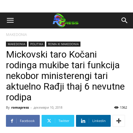
MAKEDONIA
MAKEDONIA
POLITIKA
ROMA KI MAKEDONIA
Mickovski taro Kočani
rodinga mukibe tari funkcija
nekobor ministerengi tari
aktuelno Rađji thaj 6 nevutne
rodipa
By
romapress
-
декември 10, 2018
1362
Facebook
Twitter
Linkedin