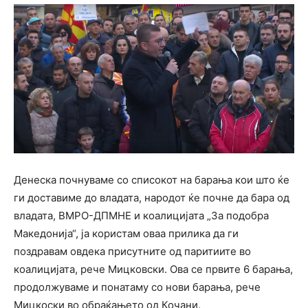
Денеска почнуваме со списокот на барања кои што ќе
ги доставиме до владата, народот ќе почне да бара од
владата, ВМРО-ДПМНЕ и коалицијата „За подобра
Македонија“, ја користам оваа прилика да ги
поздравам овдека присутните од паритиите во
коалицијата, рече Мицковски. Ова се првите 6 барања,
продолжуваме и понатаму со нови барања, рече
Мицкоски во обраќањето од Кочани.