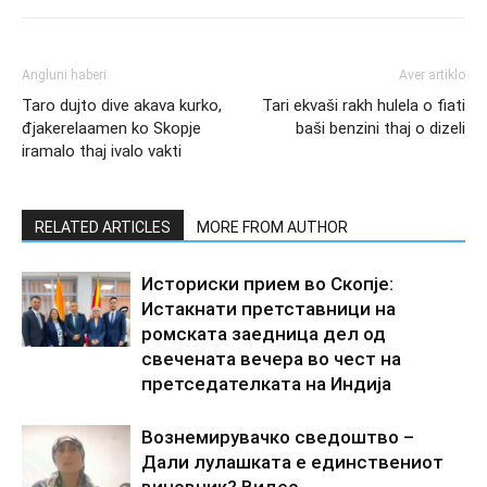
Angluni haberi
Aver artiklo
Taro dujto dive akava kurko,
Tari ekvaši rakh hulela o fiati
đjakerelaamen ko Skopje
baši benzini thaj o dizeli
iramalo thaj ivalo vakti
RELATED ARTICLES
MORE FROM AUTHOR
Историски прием во Скопје:
Истакнати претставници на
ромската заедница дел од
свечената вечера во чест на
претседателката на Индија
Вознемирувачко сведоштво –
Дали лулашката е единствениот