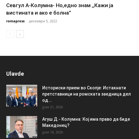
Севгул А-Колумна- Но,едно знам ,,Кажи ја
вистината и ако е болна”
romapress
-
декември 5, 2022
Ulavde
Историски прием во Скопје: Истакнати
претставници на ромската заедница дел
од...
јули 21, 2026
Агуш Д.- Колумна: Кој има право да биде
Македонец?
јули 18, 2026