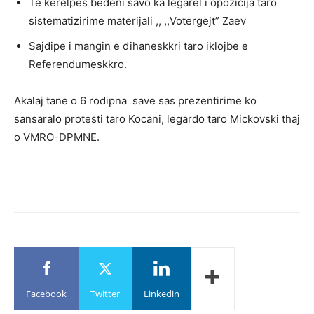
Te kerelpes bedeni savo ka legarel i opozicija taro
sistematizirime materijali ,, ,,Votergejt” Zaev
Sajdipe i mangin e đihaneskkri taro iklojbe e
Referendumeskkro.
Akalaj tane o 6 rodipna save sas prezentirime ko
sansaralo protesti taro Kocani, legardo taro Mickovski thaj
o VMRO-DPMNE.
Facebook
Twitter
Linkedin