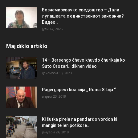
Вознемирувачко сведоштво – Дали
лулашката е единствениот виновник?
Видео..
јули 14, 2026
Maj diklo artiklo
14 – Bersengo ćhavo khuvdo ćhurikaja ko
Suto Orozari.. dikhen video
декември 13, 2023
Pagergapes i koalicija ,, Roma Srbija “
април 23, 2019
Ki šutka pirela na penđardo vordon ki
mangin te len potikore...
јануари 24, 2019