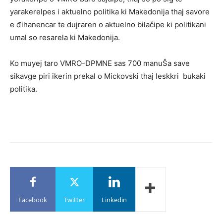
yarakerelpes i aktuelno politika ki Makedonija thaj savore
e đihanencar te dujraren o aktuelno bilačipe ki politikani
umal so resarela ki Makedonija.
Ko muyej taro VMRO-DPMNE sas 700 manuŠa save
sikavge piri ikerin prekal o Mickovski thaj leskkri bukaki
politika.
Facebook
Twitter
Linkedin