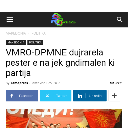
MAKEDONIA
POLITIKA
MAKEDONIA
POLITIKA
VMRO-DPMNE dujrarela
pester e na jek gndimalen ki
partija
By
romapress
-
октомври 25, 2018
4993
Facebook
Twitter
Linkedin