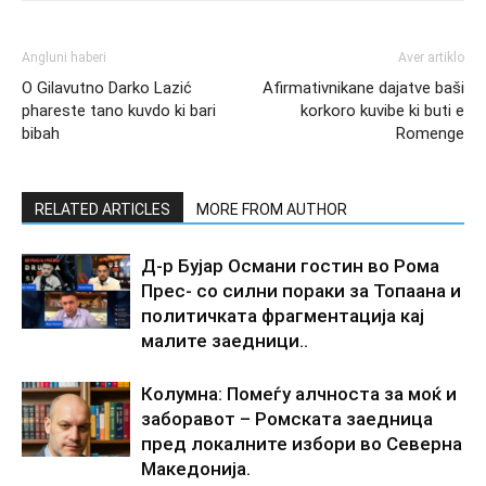
Angluni haberi
Aver artiklo
O Gilavutno Darko Lazić
Afirmativnikane dajatve baši
phareste tano kuvdo ki bari
korkoro kuvibe ki buti e
bibah
Romenge
RELATED ARTICLES
MORE FROM AUTHOR
Д-р Бујар Османи гостин во Рома
Прес- со силни пораки за Топаана и
политичката фрагментација кај
малите заедници..
Колумна: Помеѓу алчноста за моќ и
заборавот – Ромската заедница
пред локалните избори во Северна
Македонија.