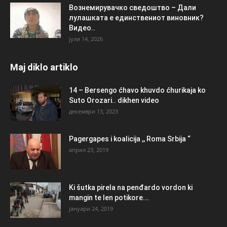
Вознемирувачко сведоштво – Дали
лулашката е единствениот виновник?
Видео..
јули 14, 2026
Maj diklo artiklo
14 – Bersengo ćhavo khuvdo ćhurikaja ko
Suto Orozari.. dikhen video
декември 13, 2023
Pagergapes i koalicija ,, Roma Srbija “
април 23, 2019
Ki šutka pirela na penđardo vordon ki
mangin te len potikore...
јануари 24, 2019