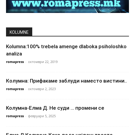
KOLUMNE
Kolumna:100% trebela amenge dlaboka psiholoshko
analiza
romapress
-
октомври 22, 2019
Колумна: Прифакаме заблуди наместо вистини..
romapress
-
октомври 2, 2023
Kолумна-Елма Д. Не суди … промени се
romapress
-
февруари 5, 2025