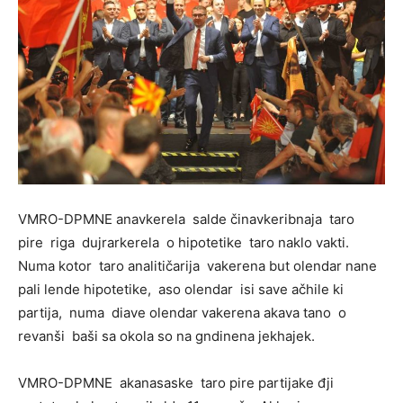
VMRO-DPMNE anavkerela salde činavkeribnaja taro
pire riga dujrarkerela o hipotetike taro naklo vakti.
Numa kotor taro analitičarija vakerena but olendar nane
pali lende hipotetike, aso olendar isi save ačhile ki
partija, numa diave olendar vakerena akava tano o
revanši baši sa okola so na gndinena jekhajek.
VMRO-DPMNE akanasaske taro pire partijake đji