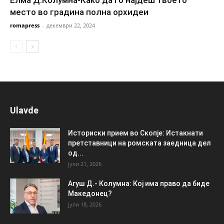
Елма Д.Колумна-Како да го најдеш твоето
место во градина полна орхидеи
romapress
-
декември 22, 2024
Ulavde
Историски прием во Скопје: Истакнати
претставници на ромската заедница дел
од...
јули 21, 2026
Агуш Д.- Колумна: Кој има право да биде
Македонец?
јули 18, 2026