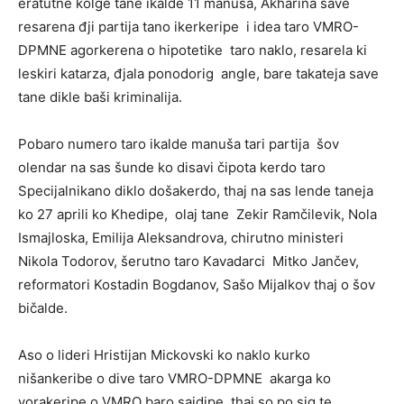
eratutne kolge tane ikalde 11 manuša, Akharina save
resarena đji partija tano ikerkeripe i idea taro VMRO-
DPMNE agorkerena o hipotetike taro naklo, resarela ki
leskiri katarza, đjala ponodorig angle, bare takateja save
tane dikle baši kriminalija.
Pobaro numero taro ikalde manuša tari partija šov
olendar na sas šunde ko disavi čipota kerdo taro
Specijalnikano diklo došakerdo, thaj na sas lende taneja
ko 27 aprili ko Khedipe, olaj tane Zekir Ramčilevik, Nola
Ismajloska, Emilija Aleksandrova, chirutno ministeri
Nikola Todorov, šerutno taro Kavadarci Mitko Jančev,
reformatori Kostadin Bogdanov, Sašo Mijalkov thaj o šov
bičalde.
Aso o lideri Hristijan Mickovski ko naklo kurko
nišankeribe o dive taro VMRO-DPMNE akarga ko
yorakeripe o VMRO baro sajdipe, thaj so po sig te