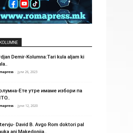
KOLUMNE
rdjan Demir-Kolumna:Tari kula aljam ki
la..
mapress
-
јули 26, 2023
олумна-Ете утре имаме избори па
ТО..
mapress
-
јуни 12, 2020
ntervju- David B. Avgo Rom doktori pal
auka ani Makedonija..