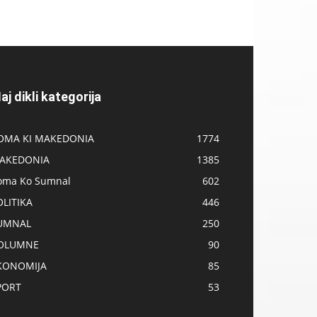
aj dikli kategorija
OMA KI MAKEDONIA
1774
AKEDONIA
1385
oma Ko Sumnal
602
OLITIKA
446
UMNAL
250
OLUMNE
90
KONOMIJA
85
PORT
53