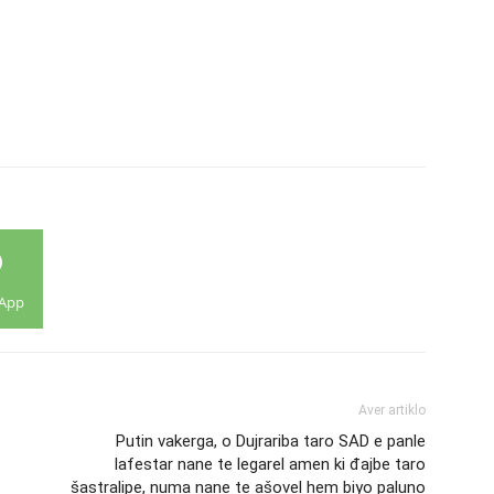
App
Aver artiklo
Putin vakerga, o Dujrariba taro SAD e panle
lafestar nane te legarel amen ki đajbe taro
šastralipe, numa nane te ašovel hem biyo paluno