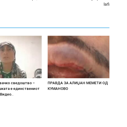
lafi
вачко сведоштво –
ПРАВДА ЗА АЛИЏАН МЕМЕТИ ОД
шката е единствениот
КУМАНОВО
Видео..