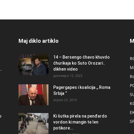
Maj diklo artiklo
M
14 – Bersengo ćhavo khuvdo
R
ćhurikaja ko Suto Orozari..
M
.
dikhen video
декември 13, 2023
R
P
Pagergapes i koalicija ,, Roma
Srbija “
S
април 23, 2019
K
E
о
Ki šutka pirela na penđardo
S
vordon ki mangin te len
potikore...