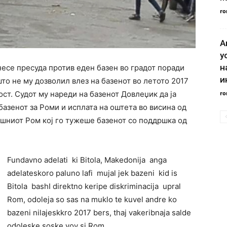
ro
А
у
н
несе пресуда против еден базен во градот поради
и
то не му дозволил влез на базенот во летото 2017
ro
ст. Судот му нареди на базенот Довлеџик да ја
базенот за Роми и исплата на оштета во висина од
ишниот Ром кој го тужеше базенот со поддршка од
Fundavno adelati ki Bitola, Makedonija anga
adelateskoro paluno lafi mujal jek bazeni kid is
Bitola bashI direktno keripe diskriminacija upral
Rom, odoleja so sas na muklo te kuvel andre ko
bazeni nilajeskkro 2017 bers, thaj vakeribnaja salde
odoleske soske vov si Rom.