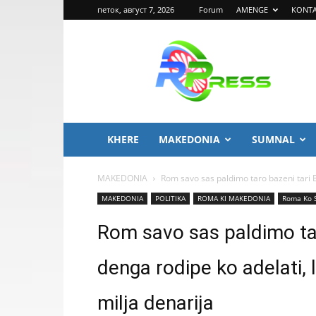
петок, август 7, 2026
Forum
AMENGE
KONT
ROMA
PRESS
KHERE
MAKEDONIA
SUMNAL
MAKEDONIA
Rom savo sas paldimo taro bazeni tari B
MAKEDONIA
POLITIKA
ROMA KI MAKEDONIA
Roma Ko 
Rom savo sas paldimo tar
denga rodipe ko adelati, 
milja denarija