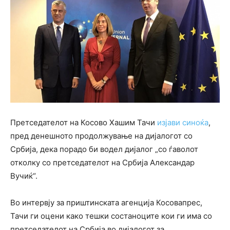
Претседателот на Косово Хашим Тачи
изјави синоќа
,
пред денешното продолжување на дијалогот со
Србија, дека порадо би водел дијалог „со ѓаволот
отколку со претседателот на Србија Александар
Вучиќ“.
Во интервју за приштинската агенција Косовапрес,
Тачи ги оцени како тешки состаноците кои ги има со
претседателот на Србија во дијалогот за