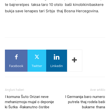
te bajrerelpes taksa taro 10 otsto baši kinobikinibaskere
bukja save lenapes tari Srbja thaj Bosna Hercegovina.
Facebook
Twitter
Linkedin
Angluni haberi
Aver artiklo
I komuna Šuto Orizari neve
I Germanija baro numero
mehanizmoja mujal o deponije
putrela thaj rodela baši
ki Šutka -Rakanutno čistibe
bukarne thana