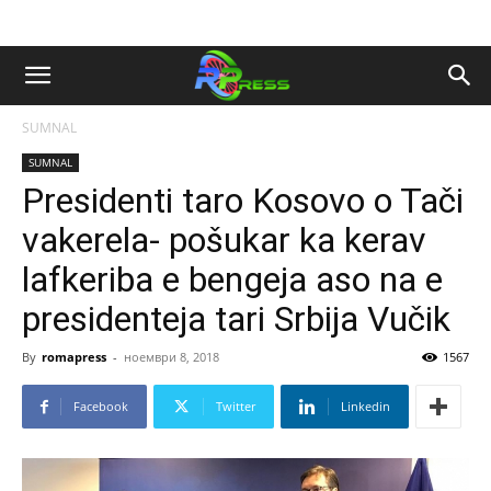
SUMNAL
SUMNAL
Presidenti taro Kosovo o Tači
vakerela- pošukar ka kerav
lafkeriba e bengeja aso na e
presidenteja tari Srbija Vučik
By
romapress
-
ноември 8, 2018
1567
Facebook
Twitter
Linkedin