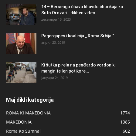
14 – Bersengo ćhavo khuvdo ćhurikaja ko
Suto Orozari.. dikhen video
декември 13, 2023
Pagergapes i koalicija ,, Roma Srbija “
април 23, 2019
Ki šutka pirela na penđardo vordon ki
mangin te len potikore...
јануари 24, 2019
Maj dikli kategorija
ROMA KI MAKEDONIA
1774
MAKEDONIA
1385
Roma Ko Sumnal
602