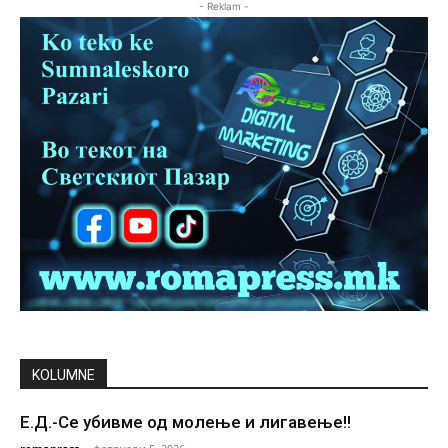
- Reklam -
KOLUMNE
Е.Д.-Се убивме од молење и лигавење!!