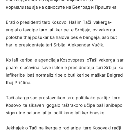
нормализација на односите на Белград и Приштина.
Erati o presidenti taro Kosovo Hašim Tači vakerga-
anglal o tavdipe taro lafi keripe e Srbijaja, ov vakerga
polokhe thaj pošukar ka halovelpes e bengeja, aso but
hari e presidenteja tari Srbija Aleksandar Vučik.
Ko lafi keriba e agencijaja Kosovopres, oTaši vakerga sar
phare o ačavina save isilen e presidneteja tari Srbija ko
lafikeribe baš normaliziribe o buti keribe maškar Belgrad
thaj Priština.
Tači akarga sae prestavnikon tare politikake partije taro
Kosovo te sikaven gogalo raštrakoro učipe baši anibepo
sigarutne palune lafija politikane lafi keribnaske.
Jekhajek o Tači na ikerga o rodlaripe tare Kosovaki rađji