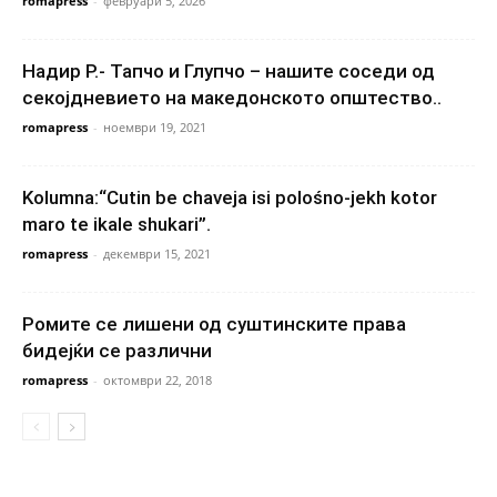
romapress
-
февруари 5, 2026
Надир Р.- Тапчо и Глупчо – нашите соседи од
секојдневието на македонското општество..
romapress
-
ноември 19, 2021
Kolumna:“Cutin be chaveja isi polośno-jekh kotor
maro te ikale shukari”.
romapress
-
декември 15, 2021
Ромите се лишени од суштинските права
бидејќи се различни
romapress
-
октомври 22, 2018