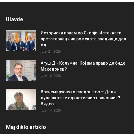
Ulavde
Историски прием во Скопје: Истакнати
претставници на ромската заедница дел
од...
јули 21, 2026
Агуш Д.- Колумна: Кој има право да биде
Македонец?
јули 18, 2026
Вознемирувачко сведоштво – Дали
лулашката е единствениот виновник?
Видео..
јули 14, 2026
Maj diklo artiklo