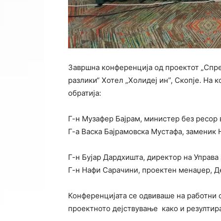
Завршна конференција од проектот „Спр
разлики“ Хотел „Холидеј ин”, Скопје. На 
обратија:
Г-н Музафер Бајрам, министер без ресор 
Г-а Васка Бајрамовска Мустафа, заменик
Г-н Бујар Дардхишта, директор на Управа
Г-н Нафи Сарачини, проектен менаџер, Де
Конференцијата се одвивашe на работни 
проектното дејствување како и резултир