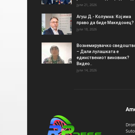
јули 21, 2026
Агуш Д.- Колумна: Кој има
право да биде Македонец?
јули 18, 2026
Вознемирувачко сведоштв
– Дали лулашката е
единствениот виновник?
Видео..
јули 14, 2026
Am
Drom
Suto