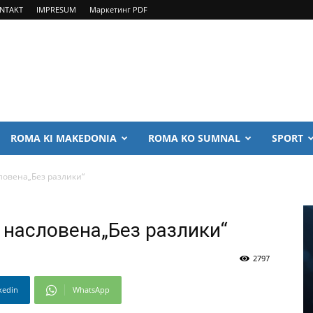
NTAKT
IMPRESUM
Маркетинг PDF
ROMA KI MAKEDONIA
ROMA KO SUMNAL
SPORT
овена„Без разлики“
 насловена„Без разлики“
2797
kedin
WhatsApp