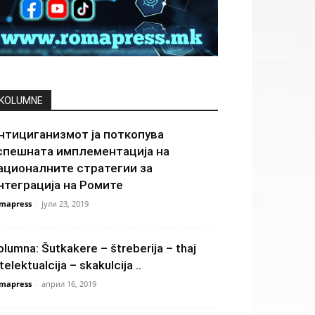
KOLUMNE
нтициганизмот ја поткопува
спешната имплементација на
ационалните стратегии за
нтеграција на Ромите
mapress
-
јули 23, 2019
olumna: Šutkakere – štreberija – thaj
telektualcija – skakulcija ..
mapress
-
април 16, 2019