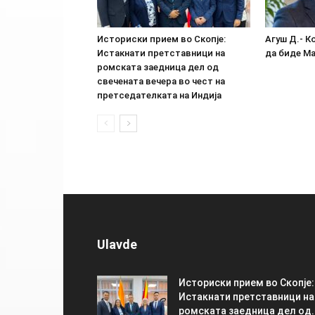
Историски прием во Скопје:
Агуш Д.- К
Истакнати претставници на
да биде М
ромската заедница дел од
свечената вечера во чест на
претседателката на Индија
Ulavde
Историски прием во Скопје:
Истакнати претставници на
ромската заедница дел од..