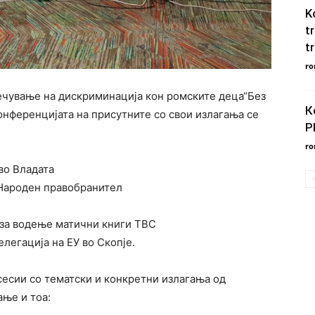
K
t
t
ro
ечување на дискриминација кон ромските деца“Без
К
конференцијата на присутните со свои излагања се
P
ro
во Владата
 Народен правобранител
 за водење матични книги TBC
легација на ЕУ во Скопје.
сесии со тематски и конкретни излагања од
ање и тоа: