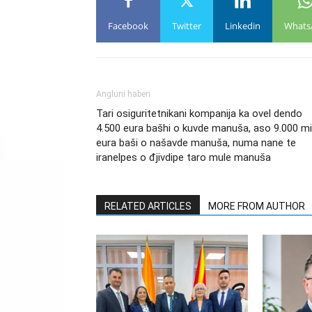
Facebook
Twitter
Linkedin
Whats
Angluni haberi
Tari osiguritetnikani kompanija ka ovel dendo
4.500 eura bašhi o kuvde manuša, aso 9.000 mi
eura baši o našavde manuša, numa nane te
iranelpes o đjivdipe taro mule manuša
RELATED ARTICLES
MORE FROM AUTHOR