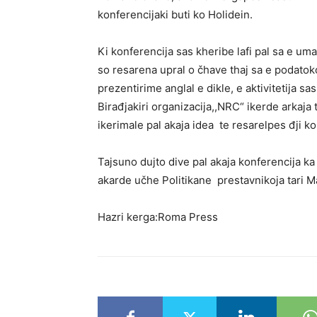
konferencijaki buti ko Holidein.
Ki konferencija sas kheribe lafi pal sa e um
so resarena upral o čhave thaj sa e podatok
prezentirime anglal e dikle, e aktivitetija sa
Birađjakiri organizacija,,NRC“ ikerde arkaja
ikerimale pal akaja idea te resarelpes đji k
Tajsuno dujto dive pal akaja konferencija ka
akarde učhe Politikane prestavnikoja tari M
Hazri kerga:Roma Press