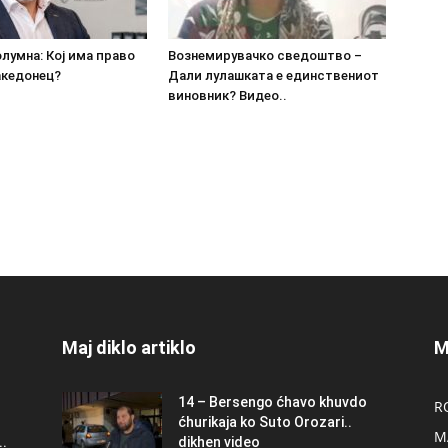
олумна: Кој има право
Вознемирувачко сведоштво –
акедонец?
Дали лулашката е единствениот
виновник? Видео..
Maj diklo artiklo
M
14 – Bersengo ćhavo khuvdo
R
ćhurikaja ko Suto Orozari..
M
.
dikhen video