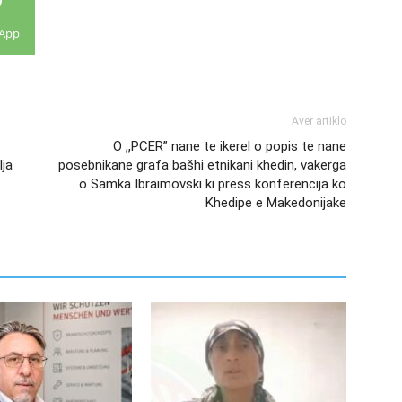
App
Aver artiklo
O ,,PCER” nane te ikerel o popis te nane
lja
posebnikane grafa bašhi etnikani khedin, vakerga
o Samka Ibraimovski ki press konferencija ko
Khedipe e Makedonijake