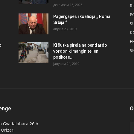
декември 13, 2023
R
P
Pagergapes i koalicija ,, Roma
Srbija “
S
април 23, 2019
K
E
о
Ki šutka pirela na penđardo
S
vordon ki mangin te len
potikore...
јануари 24, 2019
enge
O
 Gvadalahara 26.b
 Orizari