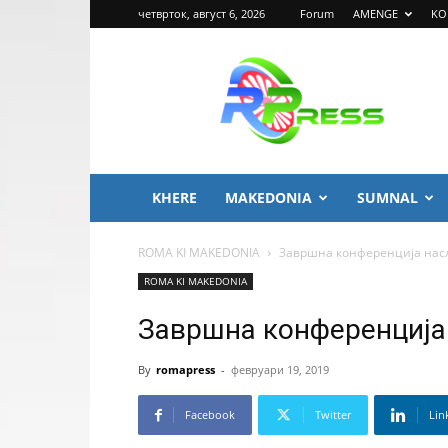
четврток, август 6, 2026
Forum
AMENGE
KO
ROMA
PRESS
KHERE
MAKEDONIA
SUMNAL
ROMA KI MAKEDONIA
Завршна конференција насл
ROMA KI MAKEDONIA
Завршна конференција
By
romapress
-
февруари 19, 2019
Facebook
Twitter
Lin