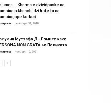
olumna.. I Kharma e dzividpaske na
rampinela khanchi dzi kote tu na
rampinejape korkori
mapress
-
декември 31, 2018
олумна Мустафа Д.- Ромите како
ERSONA NON GRATA во Поликата
mapress
-
ноември 10, 2021