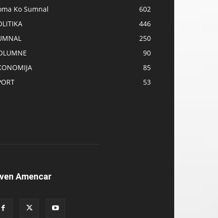
oma Ko Sumnal
602
OLITIKA
446
UMNAL
250
OLUMNE
90
KONOMIJA
85
PORT
53
ven Amencar