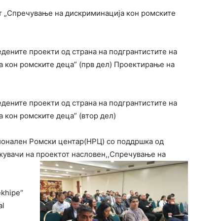
от „Спречување на дискриминација кон ромските
едените проекти од страна на подгрантистите на
 кон ромските деца” (прв дел) Проектирање на
едените проекти од страна на подгрантистите на
 кон ромските деца” (втор дел)
ионален Ромски центар(НРЦ) со поддршка од
ржувачи на проектот насловен,,Спречување на
ekhipe“
al