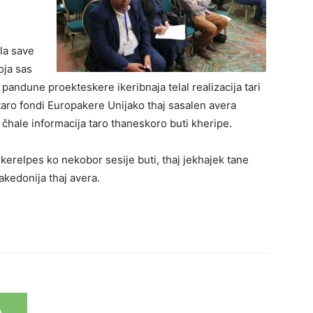
ala save
oja sas
s pandune proekteskere ikeribnaja telal realizacija tari
 taro fondi Europakere Unijako thaj sasalen avera
o čhale informacija taro thaneskoro buti kheripe.
 kerelpes ko nekobor sesije buti, thaj jekhajek tane
akedonija thaj avera.