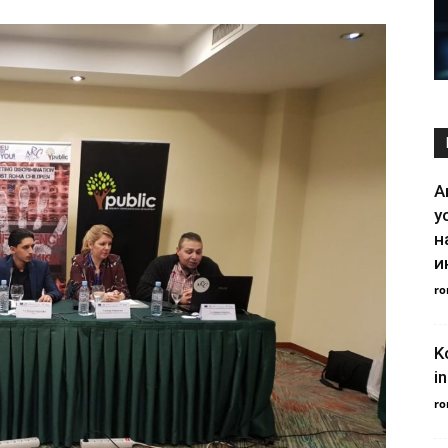
А
у
н
и
ro
K
in
ro