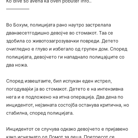
Ko dive so avena ka oven pobuter info..
—————
Во Бохум, полицијата рано наутро застрелала
дванаесетгодишно девојче во стомакот. Таа се
здобила со животозагрозувачки повреди. Детето
очигледно е глуво и избегало од групен дом. Според
полицијата, девојчето ги нападнало полицајците со
два ножа.
Според извештаите, бил испукан еден истрел,
погодувајќи ја во стомакот. Детето е на интензивна
нега и е подложено на итна операција. Два дена по
инцидентот, нејзината состојба останува критична, но
стабилна, според полицијата.
Инцидентот се случува одкако девојчето е пријавено
како исчезнато од Домот за деца. Претресот се