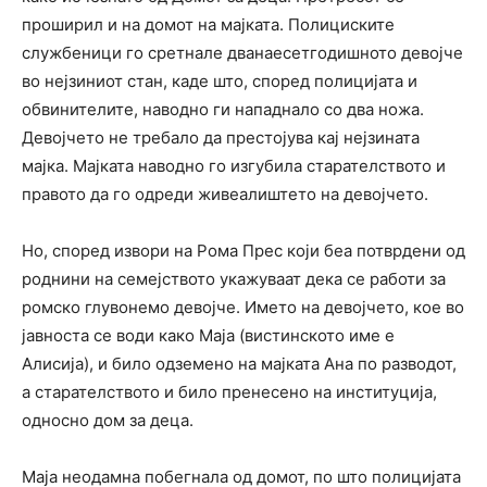
проширил и на домот на мајката. Полициските
службеници го сретнале дванаесетгодишното девојче
во нејзиниот стан, каде што, според полицијата и
обвинителите, наводно ги нападнало со два ножа.
Девојчето не требало да престојува кај нејзината
мајка. Мајката наводно го изгубила старателството и
правото да го одреди живеалиштето на девојчето.
Но, според извори на Рома Прес који беа потврдени од
роднини на семејството укажуваат дека се работи за
ромско глувонемо девојче. Името на девојчето, кое во
јавноста се води како Маја (вистинското име е
Алисија), и било одземено на мајката Ана по разводот,
а старателството и било пренесено на институција,
односно дом за деца.
Маја неодамна побегнала од домот, по што полицијата