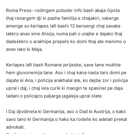
Roma Press- rodingem pobuter info bash akaja ćipota
thaj resargem dji ki pashe familija e chajakiri, vakerge
amenge so kerlapes lafi bashi 12 bersengi chaj savake
lakkro anav sine Alisija, numa pali o ulajbe e dajako thaj
dadeskkro o arakhipe prepelo ko domi thaj ate menimo o
anav lako ki Maja.
Kerlapes lafi bash Romane jerijeske, save tane mukhle
hem gluvonemija tane. Aso i chaj kana nasla taro domi pe
dajate ki Ana, i policija arakhalal ate, ko dejbe zor i policija
upral i daj, i chaj lela curik ki mangin te spasinel pe daja
tadani o policajco paljarga jagaleja upral olate.
I Daj djivdinela ki Germanija, aso o Dad ki Austrija, o kako
savo tano ki Germanija o hako ka rodelle ko adelati prekal
advokati.