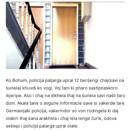
Ko Bohum, policija paljarga upral 12 berśengi chaj(savi na
śunela) khuvdi ko vogi. Voj tani ki pharo sastipnaskoro
ikjeripe. Aso i chaj na dikhela thaj na śunela savi naśli taro
dom. Akala tane o avgune informacie save si vakerde tare
Germanijaki policija, vakerindor so von rodingela ki daj
olakiri thaj kana arakhela i chaj lela lenge ćurik, odova
sebepi i policija palarga upral olate.