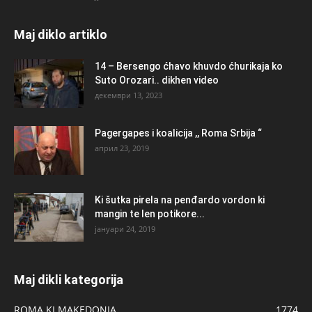
Maj diklo artiklo
14 – Bersengo ćhavo khuvdo ćhurikaja ko
Suto Orozari.. dikhen video
декември 13, 2023
Pagergapes i koalicija ,, Roma Srbija “
април 23, 2019
Ki šutka pirela na penđardo vordon ki
mangin te len potikore...
јануари 24, 2019
Maj dikli kategorija
ROMA KI MAKEDONIA
1774