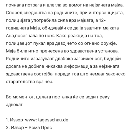
почнала потрага и влегла во домот на нејзината мајка.
Според сведоштва на роднините, при интервенцијата,
полицијата употребила сила врз мајката, а 12-
годишната Маја, обидувајќи се да ја заштити мајката
Ана,посегнала по нож. Како реакција на тоа,
полицаецот пукал врз девојчето со огнено оружје.
Маја била итно пренесена во здравствена установа.
Роднините изразуваат длабока загриженост, бидејќи
досега не добиле никаква информација за нејзината
здравствена состојба, поради тоа што немаат законско
старателство врз неа.
Во моментот, целата постапка ќе се води преку
адвокат.
1. Извор-www: tagesschau.de
2. Извор – Рома Прес