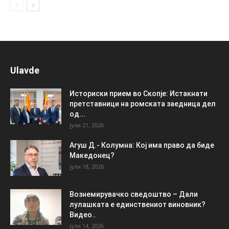
Ulavde
Историски прием во Скопје: Истакнати
претставници на ромската заедница дел
од...
јули 21, 2026
Агуш Д.- Колумна: Кој има право да биде
Македонец?
јули 18, 2026
Вознемирувачко сведоштво – Дали
лулашката е единствениот виновник?
Видео..
јули 14, 2026