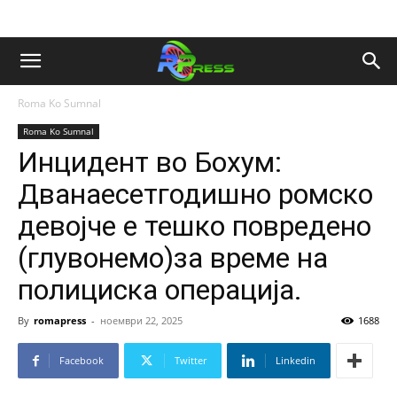
Roma Ko Sumnal
Roma Ko Sumnal
Инцидент во Бохум:
Дванаесетгодишно ромско
девојче е тешко повредено
(глувонемо)за време на
полициска операција.
By
romapress
-
ноември 22, 2025
1688
Facebook
Twitter
Linkedin