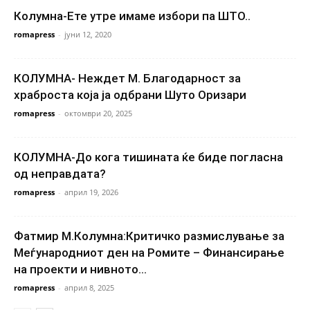
Колумна-Ете утре имаме избори па ШТО..
romapress
-
јуни 12, 2020
КОЛУМНА- Неждет М. Благодарност за
храброста која ја одбрани Шуто Оризари
romapress
-
октомври 20, 2025
КОЛУМНА-До кога тишината ќе биде погласна
од неправдата?
romapress
-
април 19, 2026
Фатмир М.Колумна:Критичко размислување за
Меѓународниот ден на Ромите – Финансирање
на проекти и нивното...
romapress
-
април 8, 2025