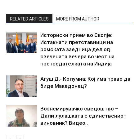
RELATED ARTICLES
MORE FROM AUTHOR
Историски прием во Скопје:
Истакнати претставници на
ромската заедница дел од
свечената вечера во чест на
претседателката на Индија
Агуш Д.- Колумна: Кој има право да
биде Македонец?
Вознемирувачко сведоштво –
Дали лулашката е единствениот
виновник? Видео..