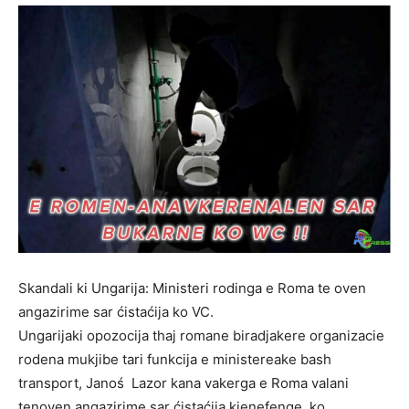
Skandali ki Ungarija: Ministeri rodinga e Roma te oven
angazirime sar ćistaćija ko VC.
Ungarijaki opozocija thaj romane biradjakere organizacie
rodena mukjibe tari funkcija e ministereake bash
transport, Janoś Lazor kana vakerga e Roma valani
tenoven angazirime sar ćistaćija kjenefenge, ko