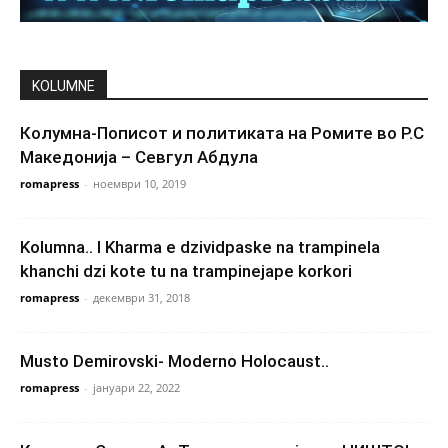
KOLUMNE
Колумна-Пописот и политиката на Ромите во Р.С
Македонија – Севгул Абдула
romapress
-
ноември 10, 2019
Kolumna.. I Kharma e dzividpaske na trampinela
khanchi dzi kote tu na trampinejape korkori
romapress
-
декември 31, 2018
Musto Demirovski- Moderno Holocaust..
romapress
-
јануари 22, 2022