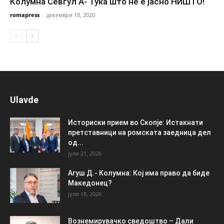
Колумна Севгул А- Тука што не е јасно НИШТО!
romapress
-
декември 18, 2020
Ulavde
Историски прием во Скопје: Истакнати
претставници на ромската заедница дел
од...
јули 21, 2026
Агуш Д.- Колумна: Кој има право да биде
Македонец?
јули 18, 2026
Вознемирувачко сведоштво – Дали