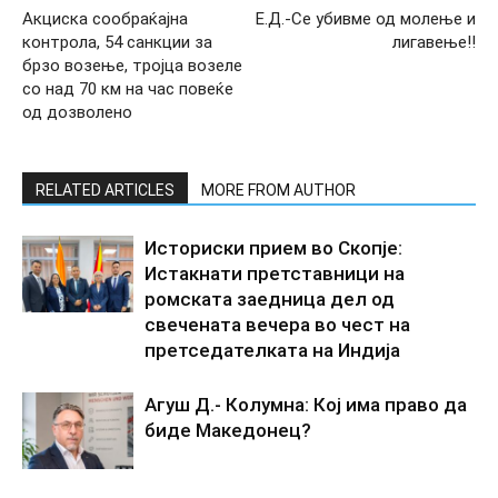
Акциска сообраќајна
Е.Д.-Се убивме од молење и
контрола, 54 санкции за
лигавење!!
брзо возење, тројца возеле
со над 70 км на час повеќе
од дозволено
RELATED ARTICLES
MORE FROM AUTHOR
Историски прием во Скопје:
Истакнати претставници на
ромската заедница дел од
свечената вечера во чест на
претседателката на Индија
Агуш Д.- Колумна: Кој има право да
биде Македонец?