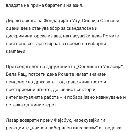
владата не прима баратели на азил.
Директорката на Фондацијата Уцу, Силвија Сзенаши,
оцени дека станува збор за скандалозна и
дискриминаторска изјава, нагласувајќи дека Ромите
повторно се таргетираат за време на изборни
кампањи.
Претседателот на здружението „Обединета Унгарија“,
Бела Рац, потсети дека Ромите имаат значаен
придонес во државата – од градежништвото и
претприемништвото, до јавниот сектор и
интелектуалната работа – и побара јавно извинување и
оставка од министерот.
Лазар возврати преку Фејсбук, нарекувајќи ги
реакциите „наивен либерален идеализам“ и тврдејќи