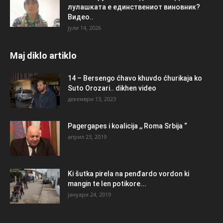
лулашката е единствениот виновник?
Видео..
јули 14, 2026
Maj diklo artiklo
14 – Bersengo ćhavo khuvdo ćhurikaja ko
Suto Orozari.. dikhen video
декември 13, 2023
Pagergapes i koalicija ,, Roma Srbija “
април 23, 2019
Ki šutka pirela na penđardo vordon ki
mangin te len potikore...
јануари 24, 2019