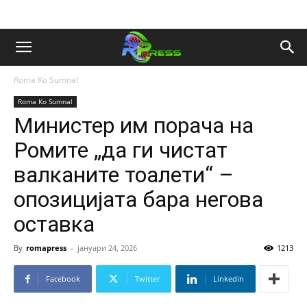
Roma Ko Sumnal
Roma Ko Sumnal
Министер им порача на
Ромите „да ги чистат
валканите тоалети“ –
опозицијата бара негова
оставка
By
romapress
-
јануари 24, 2026
1213
Facebook
Twitter
Linkedin