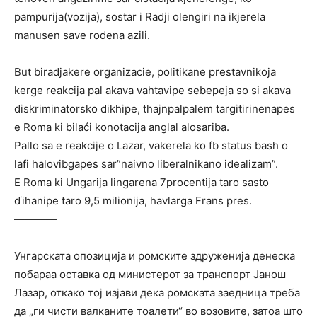
pampurija(vozija), sostar i Radji olengiri na ikjerela
manusen save rodena azili.
But biradjakere organizacie, politikane prestavnikoja
kerge reakcija pal akava vahtavipe sebepeja so si akava
diskriminatorsko dikhipe, thajnpalpalem targitirinenapes
e Roma ki bilaći konotacija anglal alosariba.
Pallo sa e reakcije o Lazar, vakerela ko fb status bash o
lafi halovibgapes sar”naivno liberalnikano idealizam”.
E Roma ki Ungarija lingarena 7procentija taro sasto
ďihanipe taro 9,5 milionija, havlarga Frans pres.
————
Унгарската опозиција и ромските здруженија денеска
побараа оставка од министерот за транспорт Јанош
Лазар, откако тој изјави дека ромската заедница треба
да „ги чисти валканите тоалети“ во возовите, затоа што