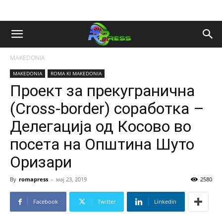
MAKEDONIA
MAKEDONIA
ROMA KI MAKEDONIA
Проект за прекугранична
(Cross-border) соработка –
Делегација од Косово во
посета на Општина Шуто
Оризари
By
romapress
-
мај 23, 2019
2580
Facebook
Twitter
Linkedin