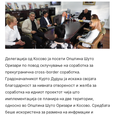
Делегација од Косово ја посети Општина Шуто
Оризари по повод склучување на соработка за
прекугранична cross-border соработка.
Градоначалникот Курто Дудуш ја искажа својата
благодарност за нивната отвореност и желба за
соработка на идниот проектот чија што
имплементација се планира на две територии,
односно во Општина Шуто Оризари и Косово. Средбата
беше искористена за размена на инфрмации и