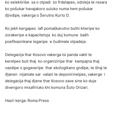
ko selektiribe sa o otpadi so frdelapes, odoleja te resara
ko pošukar havajakoro suluko numa hem pošukar
đjivdipe, vakerga o Šerutno Kurto D.
Ko jekh kergapes lafi pomaškarutno buthi kheripe ko
zorakeripe e kapacitetoja ko duj komune bašh
poefikasnikane legaripe e čudimale otpadeja.
Delegacija thar Kosovo vakerga isi panda vakti te
kerelpes buti thaj ko organiziripe thar kampajna thaj
vazdipe o gogaveripe thar ekologikano gndipe, te šhaj te
đjanen nijamale sar valani te deponirinelpes, vakerge i
delegacija thaj đjene thar Kosovo save sine ko duje
divengoro misafirluko khi komuna Šuto Orizari.
Hazri kerga: Roma Press