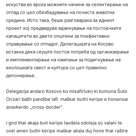
искуства во врска можните начини за селектирање на
отпад со цел обезбедување на почиста животна
средина. Исто така, беше разговарана за идниот
проект кој предвидува зајакнување на постоечките
капацитети во двете општини за поефективно
справување со отпадот. Делегацијата на Косово
истакна дека сеуште постои потреба од организирање
и имплементирање на кампањи за подигнување на
еколошката свест и култура со цел правилно
депонирање.
Delegacija andaro Kosovo ko misafirluko ki komuna Šuto
Orizari bašh pandibe lafi maškar buthi keripe e honensar
anavkerdo ,,cross-border”.
I gnd thar akaja buti keripe tavdela odoleja so valani te
ovel amen buthi keripe maškar akala duj hone thar raštre