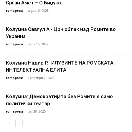
Срѓан Амет – О Биџуко..
romapress
-
април 8, 2025
Колумна Севгул А.- Црн облак над Ромите во
Украина
romapress
-
март 16, 2022
Колумна Надир Р.- ИЛУЗИИТЕ НА РОМСКАТА
ИНТЕЛЕКТУАЛНА ЕЛИТА
romapress
-
октомври 2, 2022
Колумна: Демократијата без Ромите е само
политички театар
romapress
-
мај 20, 2025