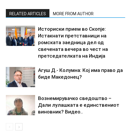
RELATED ARTICLES
MORE FROM AUTHOR
Историски прием во Скопје:
Истакнати претставници на
ромската заедница дел од
свечената вечера во чест на
претседателката на Индија
Агуш Д.- Колумна: Кој има право да
биде Македонец?
Вознемирувачко сведоштво –
Дали лулашката е единствениот
виновник? Видео..