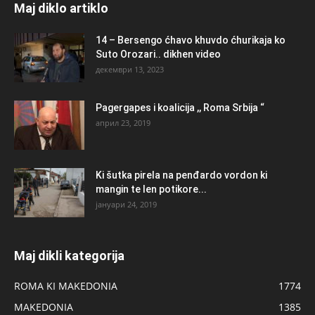
Maj diklo artiklo
14 – Bersengo ćhavo khuvdo ćhurikaja ko
Suto Orozari.. dikhen video
декември 13, 2023
Pagergapes i koalicija ,, Roma Srbija “
април 23, 2019
Ki šutka pirela na penđardo vordon ki
mangin te len potikore...
јануари 24, 2019
Maj dikli kategorija
ROMA KI MAKEDONIA
1774
MAKEDONIA
1385