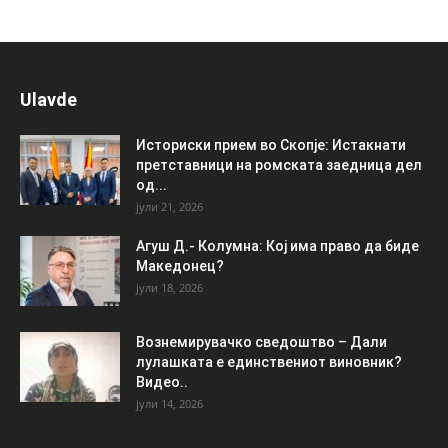
Ulavde
Историски прием во Скопје: Истакнати
претставници на ромската заедница дел
од...
јули 21, 2026
Агуш Д.- Колумна: Кој има право да биде
Македонец?
јули 18, 2026
Вознемирувачко сведоштво – Дали
лулашката е единствениот виновник?
Видео..
јули 14, 2026