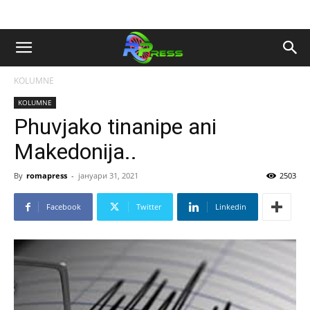
KOLUMNE
KOLUMNE
Phuvjako tinanipe ani
Makedonija..
By
romapress
-
јануари 31, 2021
2503
Facebook
Twitter
Linkedin