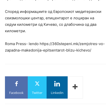
Според информациите од Европскиот медитерански
сеизмолошки центар, епицентарот е лоциран на
седум километри од Кичево, со длабочина од два
километри.
Roma Press- lendo https://360stepeni.mk/zemjotres-vo-
zapadna-makedonija-epitsentarot-blizu-kichevo/
Facebook
Twitter
Linkedin