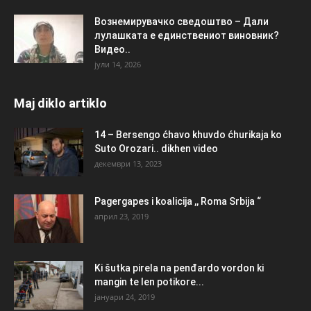
Вознемирувачко сведоштво – Дали
лулашката е единствениот виновник?
Видео..
јули 14, 2026
Maj diklo artiklo
14 – Bersengo ćhavo khuvdo ćhurikaja ko
Suto Orozari.. dikhen video
декември 13, 2023
Pagergapes i koalicija ,, Roma Srbija “
април 23, 2019
Ki šutka pirela na penđardo vordon ki
mangin te len potikore...
јануари 24, 2019