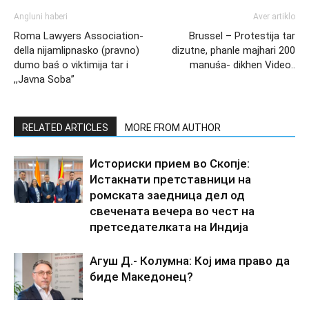
Angluni haberi
Aver artiklo
Roma Lawyers Association-
Brussel – Protestija tar
della nijamlipnasko (pravno)
dizutne, phanle majhari 200
dumo baś o viktimija tar i
manuśa- dikhen Video..
,,Javna Soba”
RELATED ARTICLES
MORE FROM AUTHOR
Историски прием во Скопје:
Истакнати претставници на
ромската заедница дел од
свечената вечера во чест на
претседателката на Индија
Агуш Д.- Колумна: Кој има право да
биде Македонец?