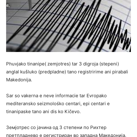
Phuvjako tinanipe( zemjotres) tar 3 digroja (stepeni)
anglal kušluko (predpladne) tano registririme ani pirabali
Makedonija.
Sar so vakerna e neve informacie tar Evropako
mediteransko seizmolośko centari, epi centari e
tinanipaske tano ani dis ko Kičevo.
Земјотрес со јачина од 3 степени по Рихтер
претпладнево е регистриран во западна Македонија.