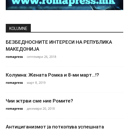
KOLUMNE
БЕЗБЕДНОСНИТЕ ИНТЕРЕСИ НА РЕПУБЛИКА
МАКЕДОНИЈА
romapress
-
септември 26, 2018
Колумна: Жената Ромка и 8-ми март…!?
romapress
-
март 8, 2019
Чии жтрви сме ние Ромите?
romapress
-
декември 20, 2018
Антициганизмот ја поткопува успешната