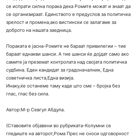
се испрати силна порака дека Ромите можат и знаат да
се организираат. Единството е предуслов за политичка
зрелост и промена,ако вистински се залагаме за
доброто на нашата заедница.
Пораката е јасна-Ромите не бараат привилегии – тие
бараат еднакви шанси. А тие шанси ќе дојдат само ако
самите ја преземат контролата над својата политичка
судбина. Еден кандидат за градоначалник, Една
советничка листа,Една визија.
Инаку,ќе останеме таму каде што сме – бројка без
глас, глас без сила.
Автор:М-р Севгул Абдула.
(Ставовите објавени во рубриката-Колумни се
гледиште на авторот,Рома Прес не сноси одговорност