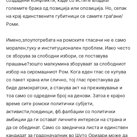
создадени конфликти, каде со истите владеат
големите брака од позиција или опозиција. Но, сепак
на крај единствените губитници се самите граѓани/
Роми.
Имено,злоупотребата на ромските гласачи не е само
морален,туку и институционален проблем. Иако често
се зборува за слободни избори, се поставува
прашање?зошто малкумина зборуваат за слободниот
избор на сиромашниот Ром. Кога еден глас се купува
со пакет храна или слично, тој глас престанува да
биде демократски, а станува акт на преживување и
тоа само со одредени број на денови. Затоа е крајно
време сите ромски политички субјети,
активисти,поединци, фб.фалбаџии со политички
амбиции да ги остават личните интереси на страна и
да се обединат. Само со заедничка листа и единствен
кандидат за градоначалник во Шуто Оризари,може да