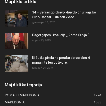
Maj diklo artiklo
14 – Bersengo ćhavo khuvdo ćhurikaja ko
Suto Orozari.. dikhen video
декември 13, 2023
Pagergapes i koalicija ,, Roma Srbija “
април 23, 2019
Ki šutka pirela na penđardo vordon ki
mangin te len potikore...
јануари 24, 2019
Maj dikli kategorija
ROMA KI MAKEDONIA
1774
MAKEDONIA
1385