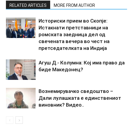
RELATED ARTICLES
MORE FROM AUTHOR
Историски прием во Скопје:
Истакнати претставници на
ромската заедница дел од
свечената вечера во чест на
претседателката на Индија
Агуш Д.- Колумна: Кој има право да
биде Македонец?
Вознемирувачко сведоштво –
Дали лулашката е единствениот
виновник? Видео..