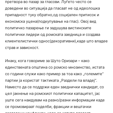
претвора во пазар за гласови. Луѓето често се
доведени во ситуација да гласаат не од идеолошка
припадност туку обратно,од социјален притисок и
економска уцена(подкупување на глас). Овој вид
политичко пазарење ги задушува вистинските
политички лидери од ромската заедница и создава
клиентелистички однос(декоративни),каде што владее
страв и зависност.
Инаку, кога говориме за Шуто Оризари – како
единствената општина со ромско мнозинство, истата
со години служи како пример за тоа како „големите“
партии ја користат тактиката „Раздели па владеј“.
Наместо да се поддржи еден заеднички кандидат, со
цел јакнење на ромскиот политички капацитет, јас
уште сега наидувам на разно/разни информации каде
се промовираат поделби, фракции и вештачки