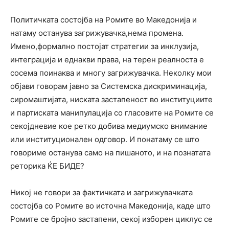
Политичката состојба на Ромите во Македонија и
натаму останува загрижувачка,нема промена.
Имено,формално постојат стратегии за инклузија,
интеграција и еднакви права, на терен реалноста е
сосема поинаква и многу загрижувачка. Неколку мои
објави говорам јавно за Системска дискриминација,
сиромаштијата, ниската застапеност во институциите
и партиската манипулација со гласовите на Ромите се
секојдневие кое ретко добива медиумско внимание
или институционален одговор. И понатаму се што
говориме останува само на пишаното, и на познатата
реторика ЌЕ БИДЕ?
Никој не говори за фактичката и загрижувачката
состојба со Ромите во источна Македонија, каде што
Ромите се бројно застапени, секој изборен циклус се