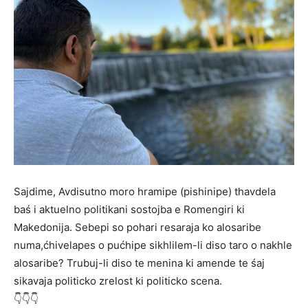
Sajdime, Avdisutno moro hramipe (pishinipe) thavdela
baś i aktuelno politikani sostojba e Romengiri ki
Makedonija. Sebepi so pohari resaraja ko alosaribe
numa,ćhivelapes o pućhipe sikhlilem-li diso taro o nakhle
alosaribe? Trubuj-li diso te menina ki amende te śaj
sikavaja politicko zrelost ki politicko scena.
👇👇👇