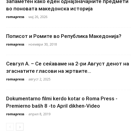
запаметен како еден однајзначајните предмети
во поновата македонска историја
romapress
-
мај 26, 2026
Пописот и Ромите во Република Македонија?
romapress
-
ноември 30, 2018
Севгул А. – Се сеќаваме на 2-ри Август денот на
згаснатите гласови на жртвите...
romapress
-
август 2, 2025
Dokumentarno filmi kerdo kotar o Roma Press -
Premierno bašh 8 -to April dikhen-Video
romapress
-
април 8, 2019