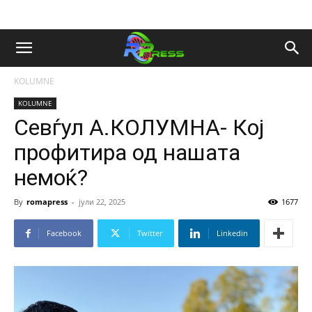
KOLUMNE
KOLUMNE
Севѓул А.КОЛУМНА- Кој
профитира од нашата
немоќ?
By
romapress
-
јули 22, 2025
1677
Facebook
Twitter
Linkedin