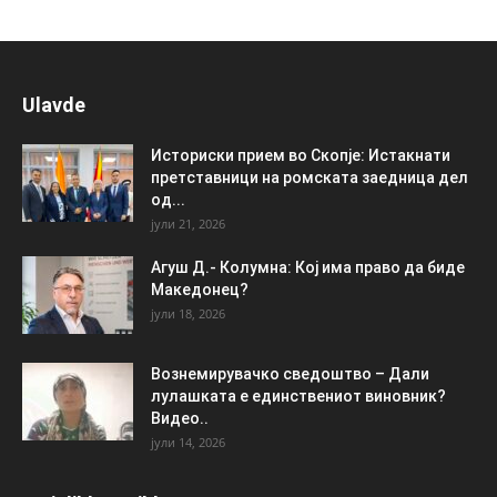
Ulavde
Историски прием во Скопје: Истакнати
претставници на ромската заедница дел
од...
јули 21, 2026
Агуш Д.- Колумна: Кој има право да биде
Македонец?
јули 18, 2026
Вознемирувачко сведоштво – Дали
лулашката е единствениот виновник?
Видео..
јули 14, 2026