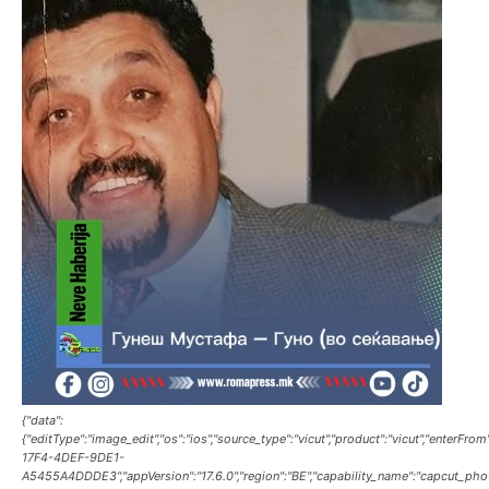
{"data":
{"editType":"image_edit","os":"ios","source_type":"vicut","product":"vicut","enterFr
17F4-4DEF-9DE1-
A5455A4DDDE3","appVersion":"17.6.0","region":"BE","capability_name":"capcut_pho