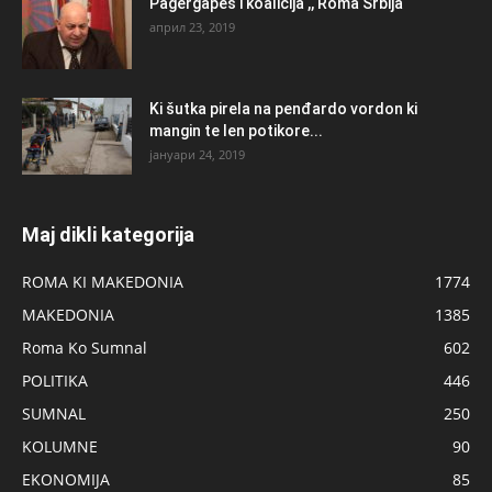
Pagergapes i koalicija ,, Roma Srbija “
април 23, 2019
Ki šutka pirela na penđardo vordon ki
mangin te len potikore...
јануари 24, 2019
Maj dikli kategorija
ROMA KI MAKEDONIA
1774
MAKEDONIA
1385
Roma Ko Sumnal
602
POLITIKA
446
SUMNAL
250
KOLUMNE
90
EKONOMIJA
85