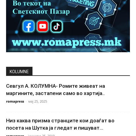
KOLUMNE
Севгул А. КОЛУМНА- Ромите живеат на
маргините, застапени само во хартија..
romapress
-
мај 25, 2025
Низ каква призма странците кои доаѓат во
посета на Шутка ја гледат и пишуват...
romapress
-
јануари 25, 2019