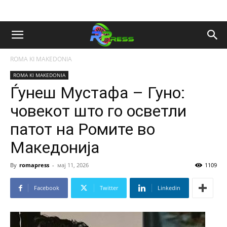
ROMA KI MAKEDONIA
ROMA KI MAKEDONIA
Ѓунеш Мустафа – Гуно:
човекот што го осветли
патот на Ромите во
Македонија
By
romapress
-
мај 11, 2026
1109
Facebook
Twitter
Linkedin