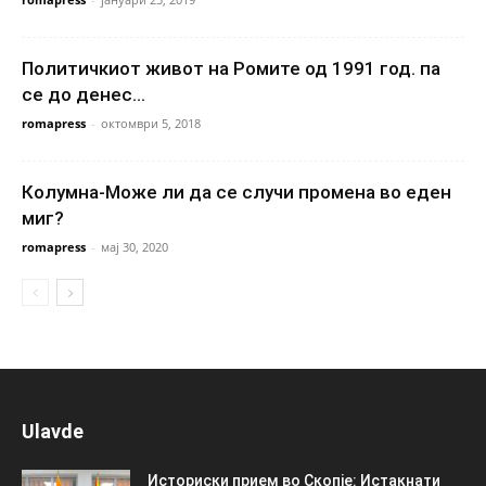
Политичкиот живот на Ромите од 1991 год. па
се до денес…
romapress
-
октомври 5, 2018
Колумна-Може ли да се случи промена во еден
миг?
romapress
-
мај 30, 2020
Ulavde
Историски прием во Скопје: Истакнати