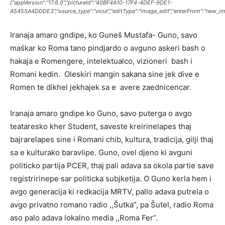
{"appVersion":"17.6.0","pictureId":"40BF4A10-17F4-4DEF-9DE1-
A5455A4DDDE3","source_type":"vicut","editType":"image_edit","enterFrom":"new_imag
Iranaja amaro gndipe, ko Guneš Mustafa- Guno, savo
maśkar ko Roma tano pindjardo o avguno askeri bash o
hakaja e Romengere, intelektualco, vizioneri bash i
Romani kedin. Oleskiri mangin sakana sine jek dive e
Romen te dikhel jekhajek sa e avere zaednicencar.
Iranaja amaro gndipe ko Guno, savo puterga o avgo
teataresko kher Student, saveste kreirinelapes thaj
bajrarelapes sine i Romani chib, kultura, tradicija, gilji thaj
sa e kulturako baravlipe. Guno, ovel djeno ki avguni
politicko partija PCER, thaj pali adava sa okola partie save
registririnepe sar politicka subjketija. O Guno kerla hem i
avgo generacija ki redkacija MRTV, pallo adava putrela o
avgo privatno romano radio ,,Šutka”, pa Šutel, radio Roma
aso palo adava lokalno media ,,Roma Fer”.