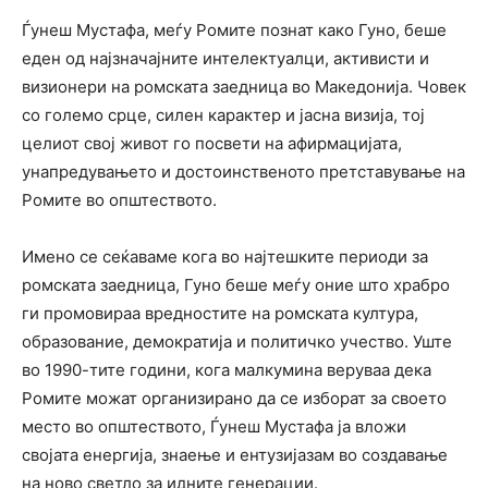
Ѓунеш Мустафа, меѓу Ромите познат како Гуно, беше
еден од најзначајните интелектуалци, активисти и
визионери на ромската заедница во Македонија. Човек
со големо срце, силен карактер и јасна визија, тој
целиот свој живот го посвети на афирмацијата,
унапредувањето и достоинственото претставување на
Ромите во општеството.
Имено се сеќаваме кога во најтешките периоди за
ромската заедница, Гуно беше меѓу оние што храбро
ги промовираа вредностите на ромската култура,
образование, демократија и политичко учество. Уште
во 1990-тите години, кога малкумина веруваа дека
Ромите можат организирано да се изборат за своето
место во општеството, Ѓунеш Мустафа ја вложи
својата енергија, знаење и ентузијазам во создавање
на ново светло за идните генерации.