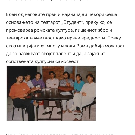
Еден од неговите први и најзначајни чекори беше
основањето на театарот „Студент“, преку кој се
промовираа ромската култура, пишаниот збор и
театарската уметност како врвни вредности. Преку
оваа иницијатива, многу млади Роми добија можност
да го развиваат својот талент и да ја зајакнат
сопствената културна самосвест.