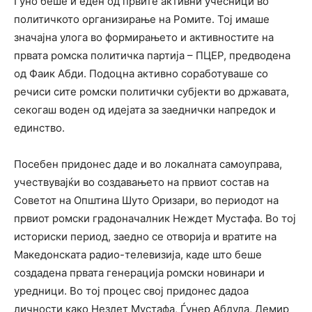
Гуно беше и еден од првите активни учесници во
политичкото организирање на Ромите. Тој имаше
значајна улога во формирањето и активностите на
првата ромска политичка партија – ПЦЕР, предводена
од Фаик Абди. Подоцна активно соработуваше со
речиси сите ромски политички субјекти во државата,
секогаш воден од идејата за заеднички напредок и
единство.
Посебен придонес даде и во локалната самоуправа,
учествувајќи во создавањето на првиот состав на
Советот на Општина Шуто Оризари, во периодот на
првиот ромски градоначалник Неждет Мустафа. Во тој
историски период, заедно се отворија и вратите на
Македонската радио-телевизија, каде што беше
создадена првата генерација ромски новинари и
уредници. Во тој процес свој придонес дадоа
личности како Нездет Мустафа, Ѓунер Абдула, Демир