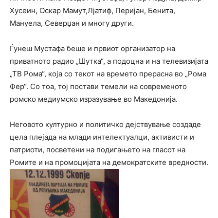
Хусеин, Оскар Мамут,Лјатиф, Перијан, Бенита,
Мануела, Северџан и многу други.
Ѓунеш Мустафа беше и првиот организатор на
приватното радио „Шутка“, а подоцна и на телевизијата
„ТВ Рома“, која со текот на времето прерасна во „Рома
Фер“. Со тоа, тој постави темели на современото
ромско медиумско изразување во Македонија.
Неговото културно и политичко дејствување создаде
цела плејада на млади интелектуалци, активисти и
патриоти, посветени на подигањето на гласот на
Ромите и на промоцијата на демократските вредности.