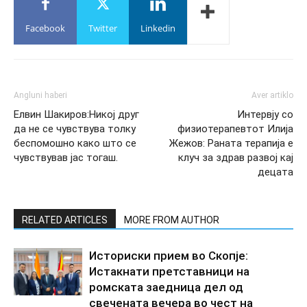
Facebook
Twitter
Linkedin
Angluni haberi
Aver artiklo
Елвин Шакиров:Никој друг
Интервју со
да не се чувствува толку
физиотерапевтот Илија
беспомошно како што се
Жежов: Раната терапија е
чувствував јас тогаш.
клуч за здрав развој кај
децата
RELATED ARTICLES
MORE FROM AUTHOR
Историски прием во Скопје:
Истакнати претставници на
ромската заедница дел од
свечената вечера во чест на