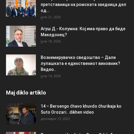
претставници на ромската заедница дел
од...
јули 21, 2026
Агуш Д.- Колумна: Кој има право да биде
Македонец?
јули 18, 2026
Вознемирувачко сведоштво – Дали
лулашката е единствениот виновник?
Видео..
јули 14, 2026
Maj diklo artiklo
14 – Bersengo ćhavo khuvdo ćhurikaja ko
Suto Orozari.. dikhen video
декември 13, 2023