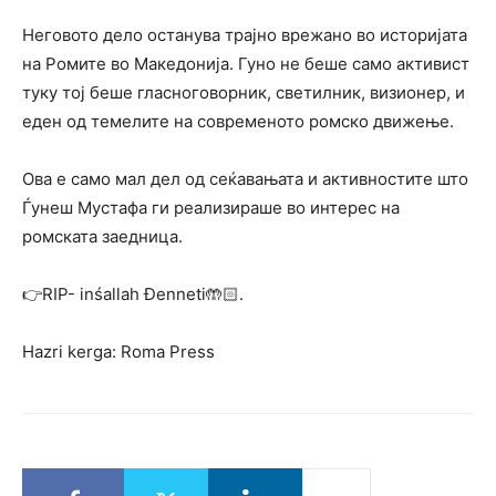
Неговото дело останува трајно врежано во историјата
на Ромите во Македонија. Гуно не беше само активист
туку тој беше гласноговорник, светилник, визионер, и
еден од темелите на современото ромско движење.
Ова е само мал дел од сеќавањата и активностите што
Ѓунеш Мустафа ги реализираше во интерес на
ромската заедница.
👉RIP- inśallah Ðenneti🤲🏻.
Hazri kerga: Roma Press