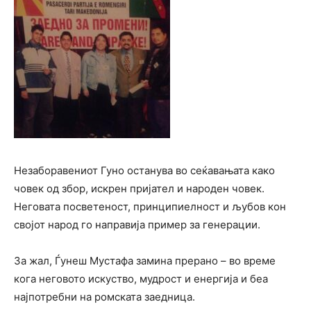
Незаборавениот Гуно останува во сеќавањата како
човек од збор, искрен пријател и народен човек.
Неговата посветеност, принципиелност и љубов кон
својот народ го направија пример за генерации.
За жал, Ѓунеш Мустафа замина прерано – во време
кога неговото искуство, мудрост и енергија и беа
најпотребни на ромската заедница.