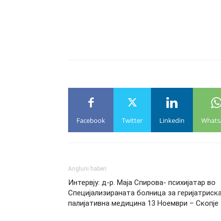
Facebook
Twitter
Linkedin
Whats
Angluni haberi
Интервју: д-р. Маја Спирова- психијатар во
Специјализираната болница за геријатриска
палијативна медицина 13 Ноември – Скопје 