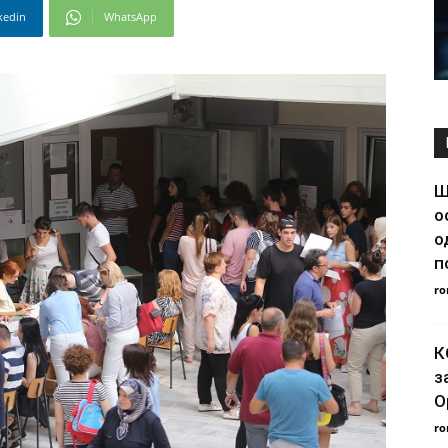
kedin
WhatsApp
Ш
о
о
п
ro
К
з
О
ro