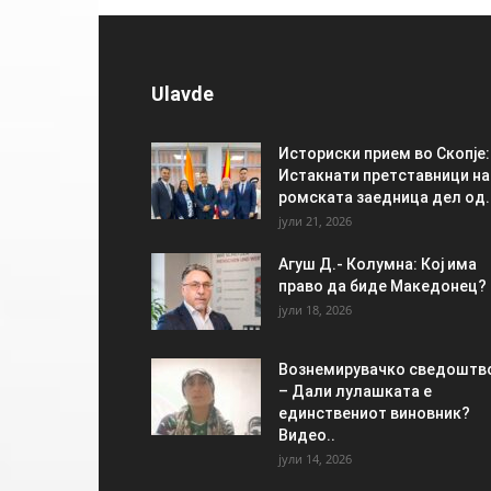
Ulavde
Историски прием во Скопје:
Истакнати претставници на
ромската заедница дел од..
јули 21, 2026
Агуш Д.- Колумна: Кој има
право да биде Македонец?
јули 18, 2026
Вознемирувачко сведоштв
– Дали лулашката е
единствениот виновник?
Видео..
јули 14, 2026