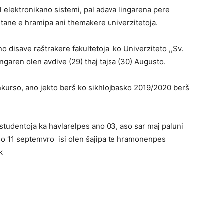
 elektronikano sistemi, pal adava lingarena pere
tane e hramipa ani themakere univerzitetoja.
 disave raštrakere fakultetoja ko Univerziteto ,,Sv.
ingaren olen avdive (29) thaj tajsa (30) Augusto.
nkurso, ano jekto berš ko sikhlojbasko 2019/2020 berš
 studentoja ka havlarelpes ano 03, aso sar maj paluni
Aso 11 septemvro isi olen šajipa te hramonenpes
k