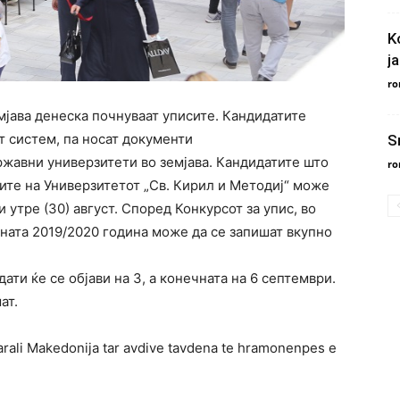
K
ja
ro
мјава денеска почнуваат уписите. Кандидатите
т систем, па носат документи
S
ржавни универзитети во земјава. Кандидатите што
ro
тите на Универзитетот „Св. Кирил и Методиј“ може
 утре (30) август. Според Конкурсот за упис, во
бната 2019/2020 година може да се запишат вкупно
ти ќе се објави на 3, а конечната на 6 септември.
ат.
tarali Makedonija tar avdive tavdena te hramonenpes e