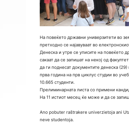
На повеќето државни универзитети во зе
претходно се најавуваат во електронскио
Денеска и утре се уписите на повеќето д
сакаат да се запишат на некој од факулте
да ги поднесат документите денеска (29) и
прва година на прв циклус студии во уче
10.665 студенти.
Прелиминарната листа со примени кандида
На 11 истиот месец ќе може и да се запиш
Ano pobuter raštrakere univerzietoja ani U
neve studentoja.