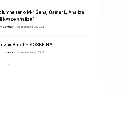
olumna tar o M-r Śenaj Osmani,, Analizе
li kvaze analize” ..
mapress
-
септември 26, 2021
rdzan Amet – SOSKE NA!
mapress
-
септември 2, 2020