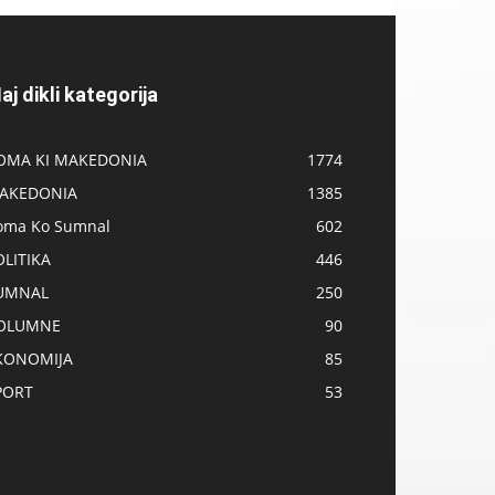
aj dikli kategorija
OMA KI MAKEDONIA
1774
AKEDONIA
1385
oma Ko Sumnal
602
OLITIKA
446
UMNAL
250
OLUMNE
90
KONOMIJA
85
PORT
53