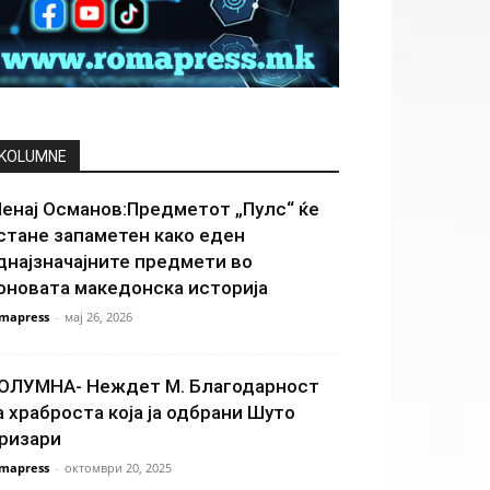
KOLUMNE
енај Османов:Предметот „Пулс“ ќе
стане запаметен како еден
днајзначајните предмети во
оновата македонска историја
mapress
-
мај 26, 2026
ОЛУМНА- Неждет М. Благодарност
а храброста која ја одбрани Шуто
ризари
mapress
-
октомври 20, 2025