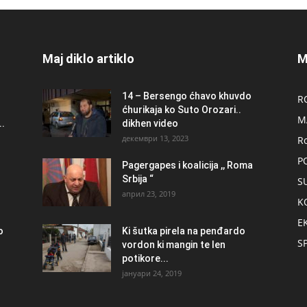
Maj diklo artiklo
M
14 – Bersengo ćhavo khuvdo
R
ćhurikaja ko Suto Orozari..
M
.
dikhen video
декември 13, 2023
R
P
Pagergapes i koalicija ,, Roma
Srbija “
S
април 23, 2019
K
E
о
Ki šutka pirela na penđardo
S
vordon ki mangin te len
potikore...
јануари 24, 2019