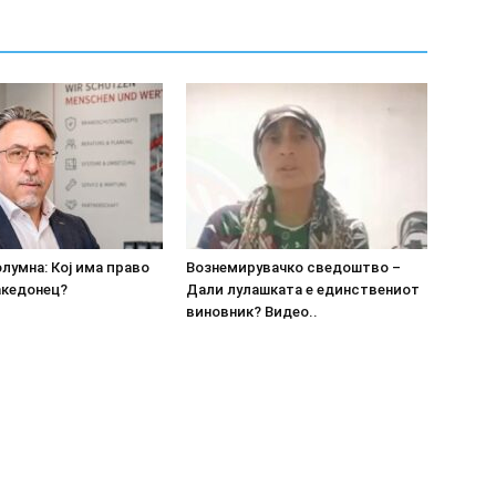
олумна: Кој има право
Вознемирувачко сведоштво –
акедонец?
Дали лулашката е единствениот
виновник? Видео..