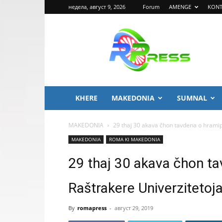
недела, август 9, 2026
Forum
AMENGE
KONT
ROMA
PRESS
KHERE
MAKEDONIA
SUMNAL
MAKEDONIA
29 thaj 30 akava čhon tavdena o hramip
MAKEDONIA
ROMA KI MAKEDONIA
29 thaj 30 akava čhon t
Raštrakere Univerzitetoj
By
romapress
-
август 29, 2019