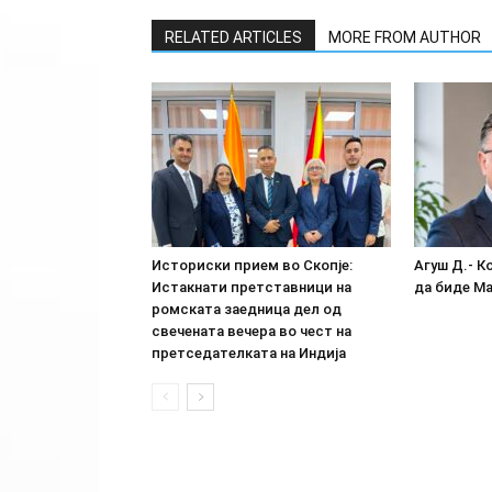
RELATED ARTICLES
MORE FROM AUTHOR
Историски прием во Скопје:
Агуш Д.- К
Истакнати претставници на
да биде М
ромската заедница дел од
свечената вечера во чест на
претседателката на Индија