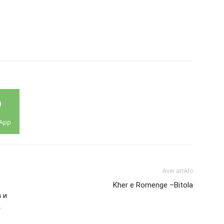
App
Aver artiklo
Kher e Romenge –Bitola
 и
.