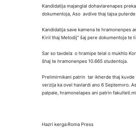
Kandidatija majanglal dohavlarenapes prekal
dokumentoja, Aso avdive thaj tajsa puterde 
Kandidatija save kamena te hramonenpes ano
Kiril thaj Metodij“ šaj pere dokumentoja te l
Sar so tavdela o hramipe telal o mukhlo Ko
šhaj te hramonenpes 10.665 studentoja.
Prelimirnikani patrin tar ikherde thaj kuvde
verzija ka ovel havlardi ano 6 Septemvro. 
palpale, hramonelapes ani patrin fakulteti.m
Hazri kerga:Roma Press