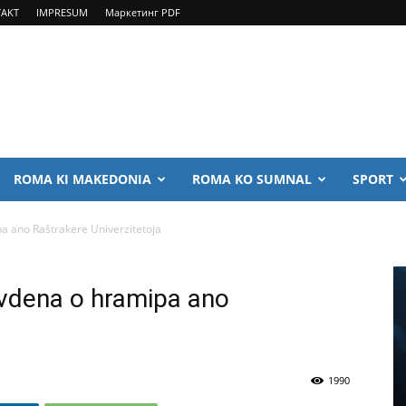
AKT
IMPRESUM
Маркетинг PDF
ROMA KI MAKEDONIA
ROMA KO SUMNAL
SPORT
a ano Raštrakere Univerzitetoja
avdena o hramipa ano
a
1990