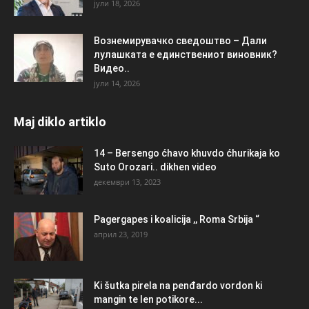
јули 18, 2026
Вознемирувачко сведоштво – Дали
лулашката е единствениот виновник?
Видео..
јули 14, 2026
Maj diklo artiklo
14 – Bersengo ćhavo khuvdo ćhurikaja ko
Suto Orozari.. dikhen video
декември 13, 2023
Pagergapes i koalicija ,, Roma Srbija “
април 23, 2019
Ki šutka pirela na penđardo vordon ki
mangin te len potikore...