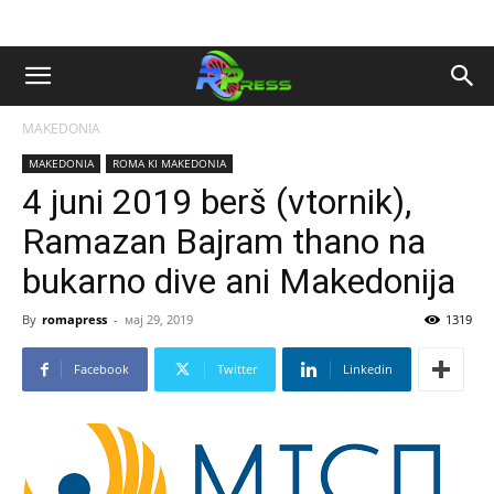
MAKEDONIA
MAKEDONIA
ROMA KI MAKEDONIA
4 juni 2019 berš (vtornik),
Ramazan Bajram thano na
bukarno dive ani Makedonija
By
romapress
-
мај 29, 2019
1319
Facebook
Twitter
Linkedin