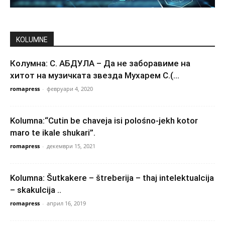
KOLUMNE
Колумна: С. АБДУЛА – Да не заборавиме на
хитот на музичката звезда Мухарем С.(...
romapress
-
февруари 4, 2020
Kolumna:“Cutin be chaveja isi polośno-jekh kotor
maro te ikale shukari”.
romapress
-
декември 15, 2021
Kolumna: Šutkakere – štreberija – thaj intelektualcija
– skakulcija ..
romapress
-
април 16, 2019