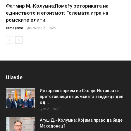
Фатмир М.-Колумна:Помеѓу реториката на
единството и егоизмот: Големата игра на
ромските елити..
romapress
-
декември 21, 2025
Ulavde
Историски прием во Скопје: Истакнати
претставници на ромската заедница дел
од...
јули 21, 2026
Агуш Д.- Колумна: Кој има право да биде
Македонец?