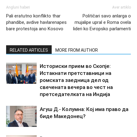
Angluni haberi
Aver artiklo
Pali eratutno konflikto thar
Političari savo anlarga o
phandibe, avdive havlarenapes
mujalipe upral e Roma ovela
bare protestoja ano Kosovo
lideri ko Evropsko parlamenti
RELATED ARTICLES
MORE FROM AUTHOR
Историски прием во Скопје:
Истакнати претставници на
ромската заедница дел од
свечената вечера во чест на
претседателката на Индија
Агуш Д.- Колумна: Кој има право да
биде Македонец?