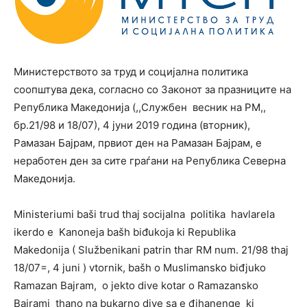
Министерството за труд и социјална политика
соопштува дека, согласно со Законот за празниците на
Република Македонија (,,Службен весник на РМ,,
бр.21/98 и 18/07), 4 јуни 2019 година (вторник),
Рамазан Бајрам, првиот ден на Рамазан Бајрам, е
неработен ден за сите граѓани на Република Северна
Македонија.
Ministeriumi baši trud thaj socijalna politika havlarela
ikerdo e Kanoneja bašh biđukoja ki Republika
Makedonija ( Službenikani patrin thar RM num. 21/98 thaj
18/07=, 4 juni ) vtornik, bašh o Muslimansko biđjuko
Ramazan Bajram, o jekto dive kotar o Ramazansko
Bajrami thano na bukarno dive sa e đihanenge ki