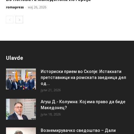
romapress
-
мај 26, 2026
Ulavde
Историски прием во Скопје: Истакнати
претставници на ромската заедница дел
од...
јули 21, 2026
Агуш Д.- Колумна: Кој има право да биде
Македонец?
јули 18, 2026
Вознемирувачко сведоштво – Дали