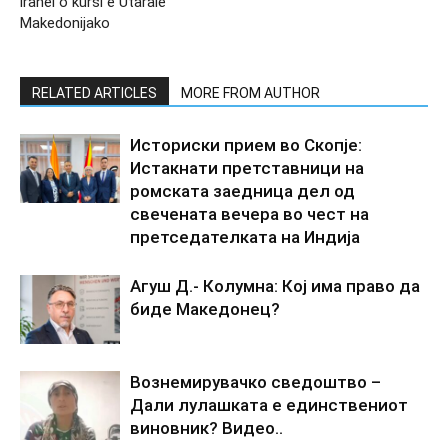
iranel o kursi e Utarale
Makedonijako
RELATED ARTICLES
MORE FROM AUTHOR
Историски прием во Скопје:
Истакнати претставници на
ромската заедница дел од
свечената вечера во чест на
претседателката на Индија
Агуш Д.- Колумна: Кој има право да
биде Македонец?
Вознемирувачко сведоштво –
Дали лулашката е единствениот
виновник? Видео..