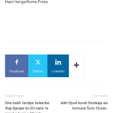
Hazri kerga:Roma Press
Facebook
Twitter
Linkedin
Angluni haberi
Aver artiklo
Dive bašh tavdipe lavkeribe
Jekh đjuvli kuvdi čhurikaja ani
thaj đjenipe ko EU nane te
komuna Šuto Orizari..