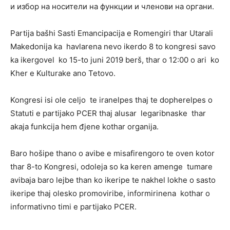
и избор на носители на функции и членови на органи.
Partija bašhi Sasti Emancipacija e Romengiri thar Utarali
Makedonija ka havlarena nevo ikerdo 8 to kongresi savo
ka ikergovel ko 15-to juni 2019 berš, thar o 12:00 o ari ko
Kher e Kulturake ano Tetovo.
Kongresi isi ole celjo te iranelpes thaj te dopherelpes o
Statuti e partijako PCER thaj alusar legaribnaske thar
akaja funkcija hem đjene kothar organija.
Baro hošipe thano o avibe e misafirengoro te oven kotor
thar 8-to Kongresi, odoleja so ka keren amenge tumare
avibaja baro lejbe than ko ikeripe te nakhel lokhe o sasto
ikeripe thaj olesko promoviribe, informirinena kothar o
informativno timi e partijako PCER.