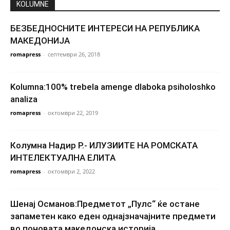
KOLUMNE
БЕЗБЕДНОСНИТЕ ИНТЕРЕСИ НА РЕПУБЛИКА
МАКЕДОНИЈА
romapress
-
септември 26, 2018
Kolumna:100% trebela amenge dlaboka psiholoshko
analiza
romapress
-
октомври 22, 2019
Колумна Надир Р.- ИЛУЗИИТЕ НА РОМСКАТА
ИНТЕЛЕКТУАЛНА ЕЛИТА
romapress
-
октомври 2, 2022
Шенај Османов:Предметот „Пулс“ ќе остане
запаметен како еден однајзначајните предмети
во поновата македонска историја