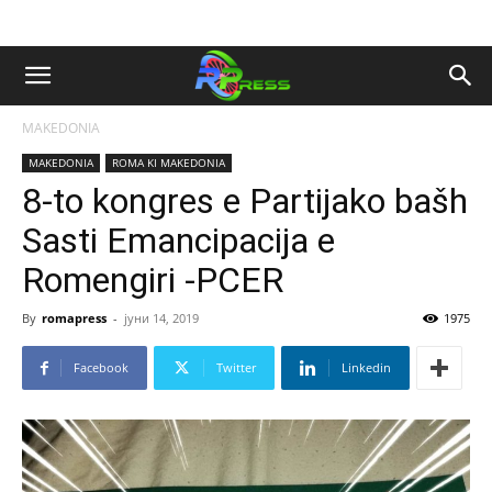
MAKEDONIA
MAKEDONIA
ROMA KI MAKEDONIA
8-to kongres e Partijako bašh
Sasti Emancipacija e
Romengiri -PCER
By
romapress
-
јуни 14, 2019
1975
Facebook
Twitter
Linkedin