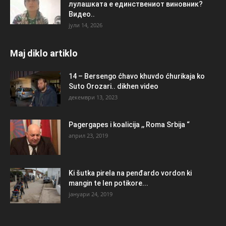
лулашката е единствениот виновник?
Видео..
јули 14, 2026
Maj diklo artiklo
14 – Bersengo ćhavo khuvdo ćhurikaja ko
Suto Orozari.. dikhen video
декември 13, 2023
Pagergapes i koalicija ,, Roma Srbija “
април 23, 2019
Ki šutka pirela na penđardo vordon ki
mangin te len potikore...
јануари 24, 2019