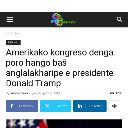
SUMNAL
SUMNAL
Amerikako kongreso denga
poro hango baš
anglalakharipe e presidente
Donald Tramp
By
romapress
-
декември 19, 2019
1209
Facebook
Twitter
Linkedin