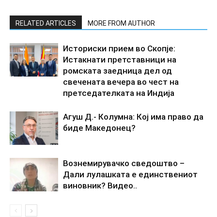
RELATED ARTICLES
MORE FROM AUTHOR
Историски прием во Скопје:
Истакнати претставници на
ромската заедница дел од
свечената вечера во чест на
претседателката на Индија
Агуш Д.- Колумна: Кој има право да
биде Македонец?
Вознемирувачко сведоштво –
Дали лулашката е единствениот
виновник? Видео..