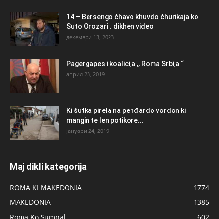
14 – Bersengo ćhavo khuvdo ćhurikaja ko
Suto Orozari.. dikhen video
декември 13, 2023
Pagergapes i koalicija ,, Roma Srbija “
април 23, 2019
Ki šutka pirela na penđardo vordon ki
mangin te len potikore...
јануари 24, 2019
Maj dikli kategorija
ROMA KI MAKEDONIA
1774
MAKEDONIA
1385
Roma Ko Sumnal
602