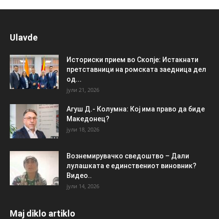
Ulavde
Историски прием во Скопје: Истакнати
претставници на ромската заедница дел
од...
јули 21, 2026
Агуш Д.- Колумна: Кој има право да биде
Македонец?
јули 18, 2026
Вознемирувачко сведоштво – Дали
лулашката е единствениот виновник?
Видео..
јули 14, 2026
Maj diklo artiklo