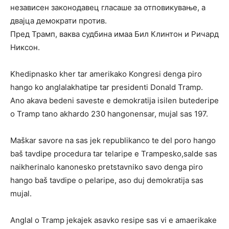
независен законодавец гласаше за отповикување, а
двајца демократи против.
Пред Трамп, ваква судбина имаа Бил Клинтон и Ричард
Никсон.
Khedipnasko kher tar amerikako Kongresi denga piro
hango ko anglalakhatipe tar presidenti Donald Tramp.
Ano akava bedeni saveste e demokratija isilen butederipe
o Tramp tano akhardo 230 hangonensar, mujal sas 197.
Maškar savore na sas jek republikanco te del poro hango
baš tavdipe procedura tar telaripe e Trampesko,salde sas
naikherinalo kanonesko pretstavniko savo denga piro
hango baš tavdipe o pelaripe, aso duj demokratija sas
mujal.
Anglal o Tramp jekajek asavko resipe sas vi e amaerikake