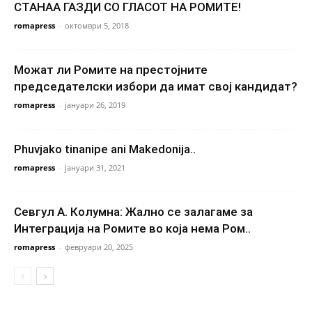
СТАНАА ГАЗДИ СО ГЛАСОТ НА РОМИТЕ!
romapress
-
октомври 5, 2018
Можат ли Ромите на престојните
председателски избори да имат свој кандидат?
romapress
-
јануари 26, 2019
Phuvjako tinanipe ani Makedonija..
romapress
-
јануари 31, 2021
Севгул А. Колумна: Жално се залагаме за
Интеграција на Ромите во која нема Ром..
romapress
-
февруари 20, 2025