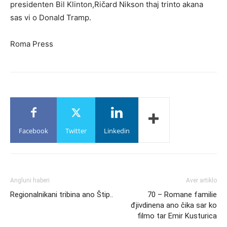
presidenten Bil Klinton,Ričard Nikson thaj trinto akana
sas vi o Donald Tramp.
Roma Press
Facebook
Twitter
Linkedin
Angluni haberi
Aver artiklo
Regionalnikani tribina ano Štip..
70 – Romane familie
đjivdinena ano čika sar ko
filmo tar Emir Kusturica