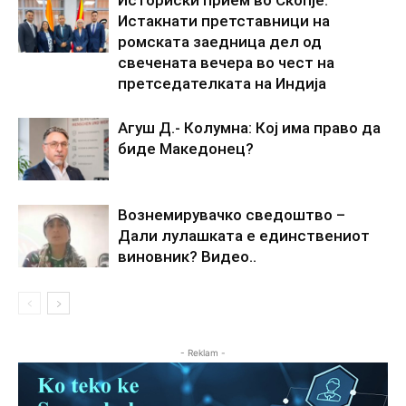
Историски прием во Скопје:
Истакнати претставници на
ромската заедница дел од
свечената вечера во чест на
претседателката на Индија
Агуш Д.- Колумна: Кој има право да
биде Македонец?
Вознемирувачко сведоштво –
Дали лулашката е единствениот
виновник? Видео..
- Reklam -