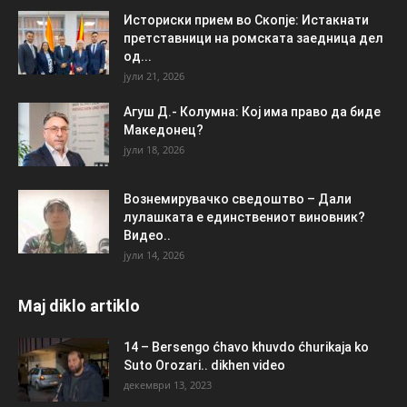
Историски прием во Скопје: Истакнати
претставници на ромската заедница дел
од...
јули 21, 2026
Агуш Д.- Колумна: Кој има право да биде
Македонец?
јули 18, 2026
Вознемирувачко сведоштво – Дали
лулашката е единствениот виновник?
Видео..
јули 14, 2026
Maj diklo artiklo
14 – Bersengo ćhavo khuvdo ćhurikaja ko
Suto Orozari.. dikhen video
декември 13, 2023