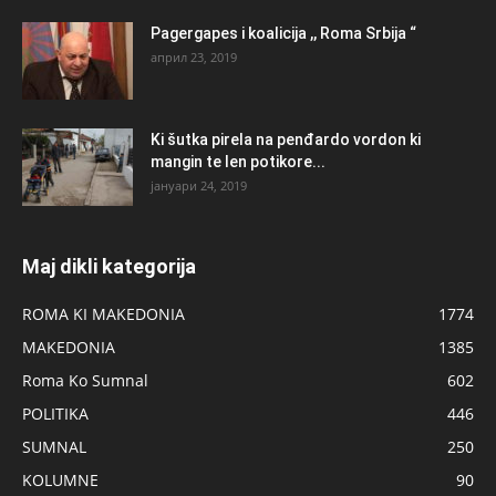
Pagergapes i koalicija ,, Roma Srbija “
април 23, 2019
Ki šutka pirela na penđardo vordon ki
mangin te len potikore...
јануари 24, 2019
Maj dikli kategorija
ROMA KI MAKEDONIA
1774
MAKEDONIA
1385
Roma Ko Sumnal
602
POLITIKA
446
SUMNAL
250
KOLUMNE
90