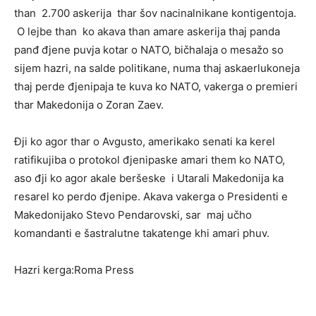
than 2.700 askerija thar šov nacinalnikane kontigentoja.
О lejbe than ko akava than amare askerija thaj panda
panđ đjene puvja kotar o NATO, bičhalaja o mesažo so
sijem hazri, na salde politikane, numa thaj askaerlukoneja
thaj perde đjenipaja te kuva ko NATO, vakerga o premieri
thar Makedonija o Zoran Zaev.
Đji ko agor thar o Avgusto, amerikako senati ka kerel
ratifikujiba o protokol đjenipaske amari them ko NATO,
aso đji ko agor akale beršeske i Utarali Makedonija ka
resarel ko perdo đjenipe. Akava vakerga o Presidenti e
Makedonijako Stevo Pendarovski, sar maj učho
komandanti e šastralutne takatenge khi amari phuv.
Hazri kerga:Roma Press