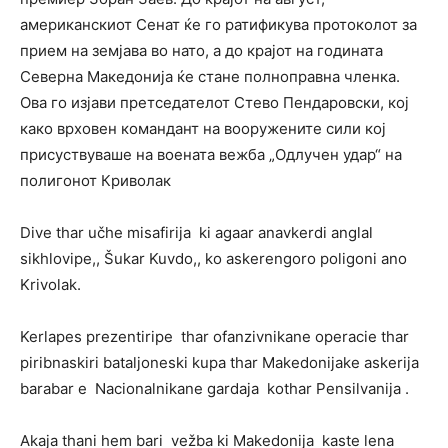
американскиот Сенат ќе го ратификува протоколот за
прием на земјава во нато, а до крајот на годината
Северна Македонија ќе стане полноправна членка.
Ова го изјави претседателот Стево Пендаровски, кој
како врховен командант на вооружените сили кој
присуствуваше на воената вежба „Одлучен удар“ на
полигонот Криволак
Dive thar učhe misafirija ki agaar anavkerdi anglal
sikhlovipe,, Šukar Kuvdo,, ko askerengoro poligoni ano
Krivolak.
Kerlapes prezentiripe thar ofanzivnikane operacie thar
piribnaskiri bataljoneski kupa thar Makedonijake askerija
barabar e Nacionalnikane gardaja kothar Pensilvanija .
Akaja thani hem bari vežba ki Makedonija kaste lena