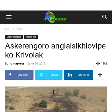
MAKEDONIA
MAKEDONIA
POLITIKA
Askerengoro anglalsikhlovipe
ko Krivolak
By
romapress
-
јуни 18, 2019
1562
Facebook
Twitter
Linkedin