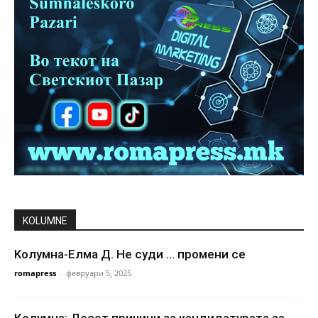
KOLUMNE
Kолумна-Елма Д. Не суди … промени се
romapress
-
февруари 5, 2025
Колумна: Десет причини за кандидатурата за