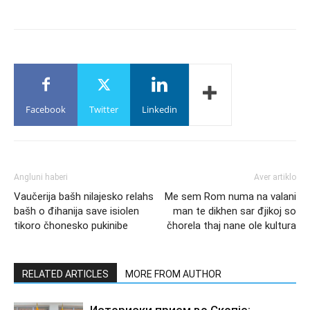
Facebook
Twitter
Linkedin
Angluni haberi
Aver artiklo
Vaučerija bašh nilajesko relahs
Me sem Rom numa na valani
bašh o đihanija save isiolen
man te dikhen sar đjikoj so
tikoro čhonesko pukinibe
čhorela thaj nane ole kultura
RELATED ARTICLES
MORE FROM AUTHOR