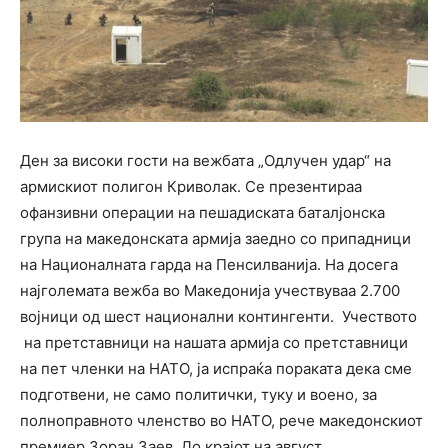
Ден за високи гости на вежбата „Одлучен удар“ на
армискиот полигон Криволак. Се презентираа
офанзивни операции на пешадиската баталјонска
група на македонската армија заедно со припадници
на Националната гарда на Пенсилванија. На досега
најголемата вежба во Македонија учествуваа 2.700
војници од шест национални контингенти. Учеството
на претставници на нашата армија со претставници
на пет членки на НАТО, ја испраќа пораката дека сме
подготвени, не само политички, туку и воено, за
полноправното членство во НАТО, рече македонскиот
премиер Зоран Заев. До крајот на август,