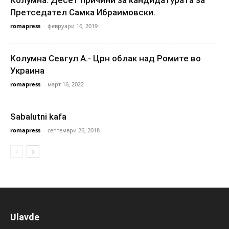
Претседател Самка Ибраимовски.
romapress
-
февруари 16, 2019
Колумна Севгул А.- Црн облак над Ромите во
Украина
romapress
-
март 16, 2022
Sabalutni kafa
romapress
-
септември 26, 2018
Ulavde