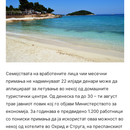
Семејствата на вработените лица чии месечни
примања не надминуваат 22 илјади денари може да
аплицираат за летување во некој од домашните
туристички центри. Од денеска па до 30 – ти август
трае јавниот повик кој го објави Министерството за
економија. За годинава е предвидено 1.200 работници
со пониски примања да ја искористат оваа можност во
некој од хотелите во Охрид и Струга, на преспанскиот