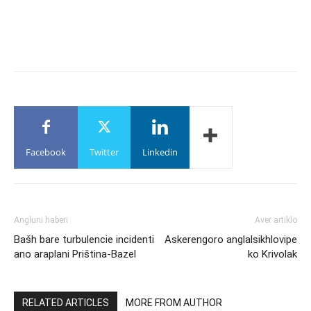
Facebook
Twitter
Linkedin
Angluni haberi
Aver artiklo
Bašh bare turbulencie incidenti
Askerengoro anglalsikhlovipe
ano araplani Priština-Bazel
ko Krivolak
RELATED ARTICLES
MORE FROM AUTHOR