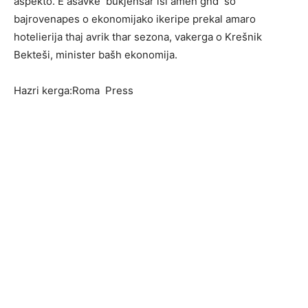
aspekto. E asavke bukjensar isi amen gnd so
bajrovenapes o ekonomijako ikeripe prekal amaro
hotelierija thaj avrik thar sezona, vakerga o Krešnik
Bekteši, minister bašh ekonomija.
Hazri kerga:Roma Press