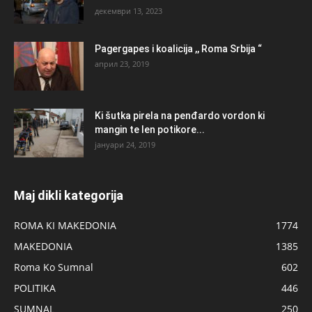
декември 13, 2023
Pagergapes i koalicija ,, Roma Srbija “
април 23, 2019
Ki šutka pirela na penđardo vordon ki
mangin te len potikore...
јануари 24, 2019
Maj dikli kategorija
ROMA KI MAKEDONIA
1774
MAKEDONIA
1385
Roma Ko Sumnal
602
POLITIKA
446
SUMNAL
250