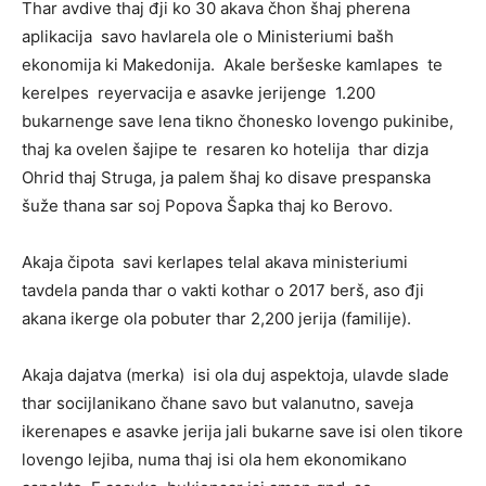
Thar avdive thaj đji ko 30 akava čhon šhaj pherena
aplikacija savo havlarela ole o Ministeriumi bašh
ekonomija ki Makedonija. Akale beršeske kamlapes te
kerelpes reyervacija e asavke jerijenge 1.200
bukarnenge save lena tikno čhonesko lovengo pukinibe,
thaj ka ovelen šajipe te resaren ko hotelija thar dizja
Ohrid thaj Struga, ja palem šhaj ko disave prespanska
šuže thana sar soj Popova Šapka thaj ko Berovo.
Akaja čipota savi kerlapes telal akava ministeriumi
tavdela panda thar o vakti kothar o 2017 berš, aso đji
akana ikerge ola pobuter thar 2,200 jerija (familije).
Akaja dajatva (merka) isi ola duj aspektoja, ulavde slade
thar socijlanikano čhane savo but valanutno, saveja
ikerenapes e asavke jerija jali bukarne save isi olen tikore
lovengo lejiba, numa thaj isi ola hem ekonomikano