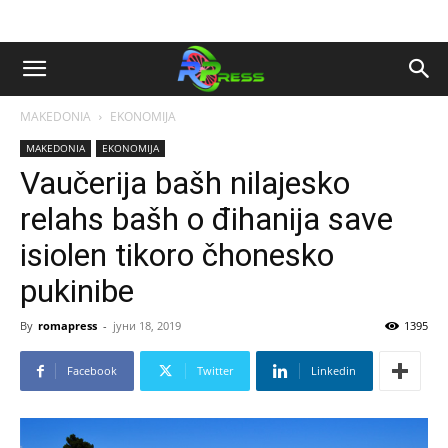
MAKEDONIA
EKONOMIJA
MAKEDONIA
EKONOMIJA
Vaučerija bašh nilajesko
relahs bašh o đihanija save
isiolen tikoro čhonesko
pukinibe
By
romapress
-
јуни 18, 2019
1395
Facebook
Twitter
Linkedin