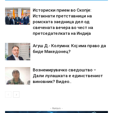
Историски прием во Скопје:
Истакнати претставници на
ромската заедница дел од
свечената вечера во чест на
претседателката на Индија
Агуш Д.- Колумна: Кој има право да
биде Македонец?
Вознемирувачко сведоштво –
Дали лулашката е единствениот
виновник? Видео..
- Reklam -