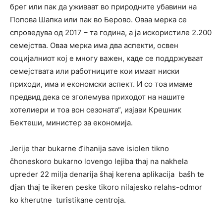
брег или пак да уживаат во природните убавини на
Попова Шапка или пак во Берово. Оваа мерка се
спроведува од 2017 – та година, а ја искористиле 2.200
семејства. Оваа мерка има два аспекти, освен
социјалниот кој е многу важен, каде се поддржуваат
семејствата или работниците кои имаат ниски
приходи, има и економски аспект. И со тоа имаме
предвид дека се зголемува приходот на нашите
хотелиери и тоа вон сезоната“, изјави Крешник
Бектеши, министер за економија.
Jerije thar bukarne đihanija save isiolen tikno
čhoneskoro bukarno lovengo lejiba thaj na nakhela
upreder 22 milja denarija šhaj kerena aplikacija bašh te
đjan thaj te ikeren peske tikoro nilajesko relahs-odmor
ko kherutne turistikane centroja.