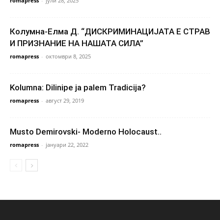
romapress
-
јули 28, 2025
Колумна-Елма Д. “ДИСКРИМИНАЦИЈАТА Е СТРАВ
И ПРИЗНАНИЕ НА НАШАТА СИЛА”
romapress
-
октомври 8, 2025
Kolumna: Dilinipe ja palem Tradicija?
romapress
-
август 29, 2019
Musto Demirovski- Moderno Holocaust..
romapress
-
јануари 22, 2022