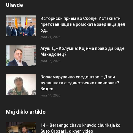
Ulavde
Историски прием во Скопје: Истакнати
претставници на ромската заедница дел
од...
јули 21, 2026
Агуш Д.- Колумна: Кој има право да биде
Македонец?
јули 18, 2026
Вознемирувачко сведоштво – Дали
лулашката е единствениот виновник?
Видео..
јули 14, 2026
Maj diklo artiklo
14 – Bersengo ćhavo khuvdo ćhurikaja ko
Suto Orozari.. dikhen video