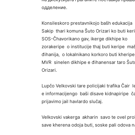
одделение.
Konsileskoro prestavnikojo bašh edukacija
Sakip thari komuna Šuto Orizari ko buti ker
SOS-Čhavorikano gav, ikerge dikhipe ko
zorakeripe o institucije thaj buti keripe ma
đihanija, o lokalnikano korkoro buti kheripe
MVR sinelen dikhipe e đihanensar taro Šut
Orizari.
Lupčo Velkovski tare policijaki trafika Čai
e informacijengo baši disave kidnapiripe 
prijavimo jail havlardo slučaj.
Velkovski vakerga akharin savo te ovel pr
save kherena odoja buti, soske pali odova na