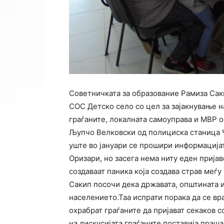
Советничката за образование Рамиза Сак
СОС Детско село со цел за зајакнување н
граѓаните, локалната самоуправа и МВР о
Љупчо Велковски од полициска станица Ч
уште во јануари се прошири информација
Оризари, но засега нема ниту еден прија
создаваат паника која создава страв меѓ
Сакип посочи дека државата, општината 
населението.Таа испрати порака да се вра
охрабрат граѓаните да пријават секаков 
на дискусијата граѓаните поставија праш