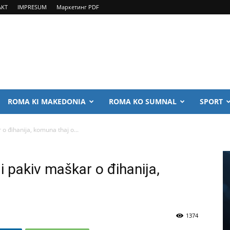
AKT
IMPRESUM
Маркетинг PDF
ROMA KI MAKEDONIA
ROMA KO SUMNAL
SPORT
 o đihanija, komuna thaj o...
 i pakiv maškar o đihanija,
1374