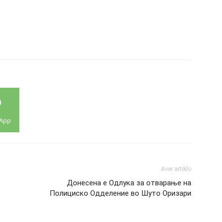
App
Aver artiklo
Донесена е Одлука за отварање на
Полициско Одделение во Шуто Оризари