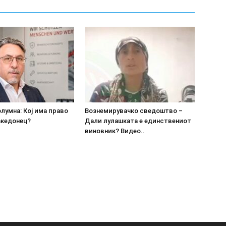
олумна: Кој има право
Вознемирувачко сведоштво –
акедонец?
Дали лулашката е единствениот
виновник? Видео..