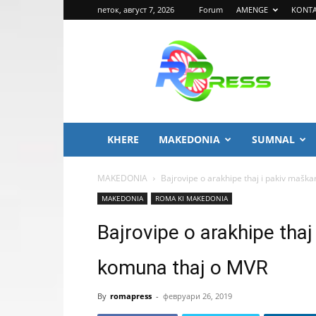
петок, август 7, 2026
Forum
AMENGE
KONT
ROMA
PRESS
KHERE
MAKEDONIA
SUMNAL
MAKEDONIA
Bajrovipe o arakhipe thaj i pakiv maškar
MAKEDONIA
ROMA KI MAKEDONIA
Bajrovipe o arakhipe thaj
komuna thaj o MVR
By
romapress
-
февруари 26, 2019