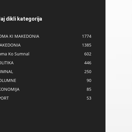
aj dikli kategorija
OMA KI MAKEDONIA
1774
AKEDONIA
1385
oma Ko Sumnal
602
OLITIKA
446
UMNAL
250
OLUMNE
90
KONOMIJA
85
PORT
53