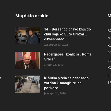
Maj diklo artiklo
M
14 – Bersengo ćhavo khuvdo
R
ćhurikaja ko Suto Orozari..
M
.
dikhen video
декември 13, 2023
R
P
Pagergapes i koalicija ,, Roma
Srbija “
S
април 23, 2019
K
E
о
Ki šutka pirela na penđardo
S
vordon ki mangin te len
potikore...
јануари 24, 2019