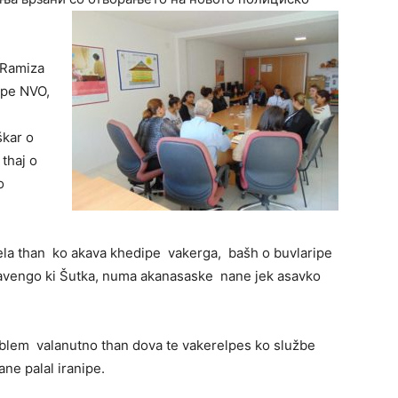
 Ramiza
ipe NVO,
škar o
 thaj o
o
r lela than ko akava khedipe vakerga, bašh o buvlaripe
čavengo ki Šutka, numa akanasaske nane jek asavko
oblem valanutno than dova te vakerelpes ko službe
ne palal iranipe.