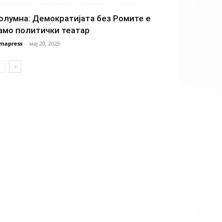
олумна: Демократијата без Ромите е
амо политички театар
mapress
-
мај 20, 2025