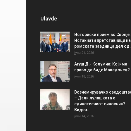
Ulavde
Историски прием во Скопје:
Истакнати претставници на
ромската заедница дел од..
јули 21, 2026
Агуш Д.- Колумна: Кој има
право да биде Македонец?
јули 18, 2026
Вознемирувачко сведоштв
– Дали лулашката е
единствениот виновник?
Видео..
јули 14, 2026