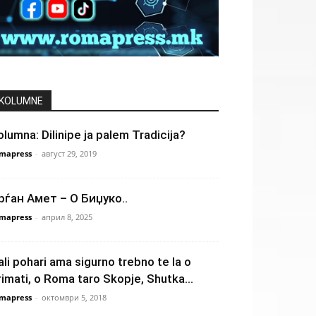
KOLUMNE
olumna: Dilinipe ja palem Tradicija?
mapress
-
август 29, 2019
рѓан Амет – О Биџуко..
mapress
-
април 8, 2025
ali pohari ama sigurno trebno te la o
rimati, o Roma taro Skopje, Shutka...
mapress
-
октомври 5, 2018