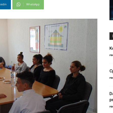
kedin
WhatsApp
K
ro
С
ro
D
p
ro