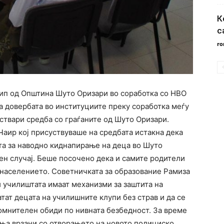
К
с
ro
ип од Општина Шуто Оризари во соработка со НВО
а довербата во институциите преку соработка меѓу
ствари средба со граѓаните од Шуто Оризари.
аир кој присуствуваше на средбата истакна дека
та за наводно киднапирање на деца во Шуто
вен случај. Беше посочено дека и самите родители
у населението. Советничката за образование Рамиза
и училиштата имаат механизми за заштита на
тат децата на училишните клупи без страв и да се
сомнителен обиди по нивната безбедност. За време
ања врзани со отворањето на новото полициско