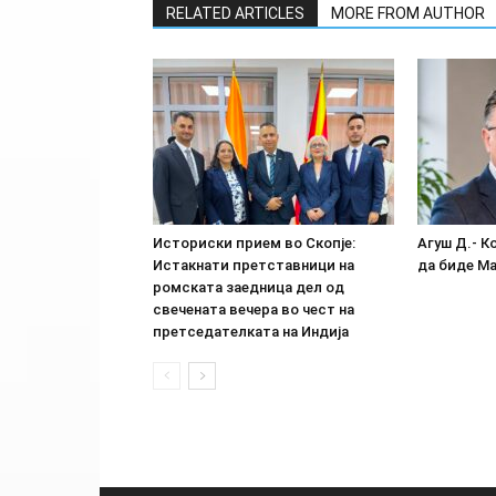
RELATED ARTICLES
MORE FROM AUTHOR
Историски прием во Скопје:
Агуш Д.- К
Истакнати претставници на
да биде М
ромската заедница дел од
свечената вечера во чест на
претседателката на Индија