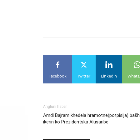
Facebook
Twitter
Linkedin
Whats
Angluni haberi
Amdi Bajram khedela hramotne(potpisija) bašh
ikerin ko Prezidentska Alusaribe