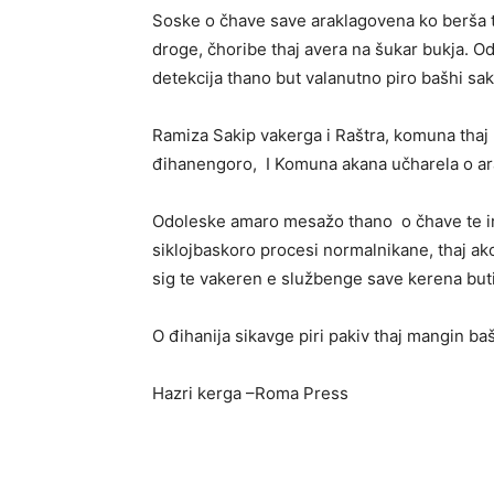
Soske o čhave save araklagovena ko berša t
droge, čhoribe thaj avera na šukar bukja. O
detekcija thano but valanutno piro bašhi sa
Ramiza Sakip vakerga i Raštra, komuna thaj
đihanengoro, I Komuna akana učharela o ar
Odoleske amaro mesažo thano o čhave te ir
siklojbaskoro procesi normalnikane, thaj ak
sig te vakeren e službenge save kerena but
O đihanija sikavge piri pakiv thaj mangin baši
Hazri kerga –Roma Press