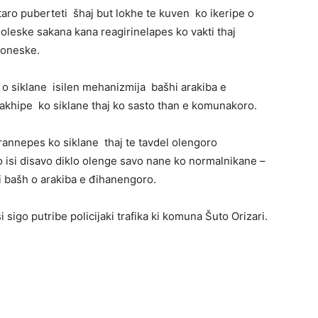
aro puberteti šhaj but lokhe te kuven ko ikeripe o
doleske sakana kana reagirinelapes ko vakti thaj
koneske.
 o siklane isilen mehanizmija bašhi arakiba e
akhipe ko siklane thaj ko sasto than e komunakoro.
annepes ko siklane thaj te tavdel olengoro
o isi disavo diklo olenge savo nane ko normalnikane –
i bašh o arakiba e đihanengoro.
 sigo putribe policijaki trafika ki komuna Šuto Orizari.