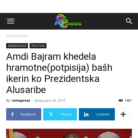
MAKEDONIA
MAKEDONIA
POLITIKA
Amdi Bajram khedela
hramotne(potpisija) bašh
ikerin ko Prezidentska
Alusaribe
By
romapress
-
февруари 26, 2019
1481
Facebook
Twitter
Linkedin