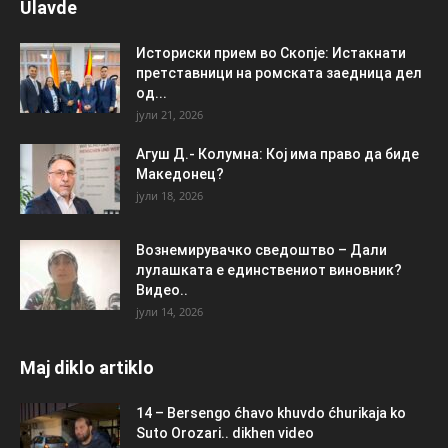
Ulavde
Историски прием во Скопје: Истакнати
претставници на ромската заедница дел
од...
јули 21, 2026
Агуш Д.- Колумна: Кој има право да биде
Македонец?
јули 18, 2026
Вознемирувачко сведоштво – Дали
лулашката е единствениот виновник?
Видео..
јули 14, 2026
Maj diklo artiklo
14 – Bersengo ćhavo khuvdo ćhurikaja ko
Suto Orozari.. dikhen video