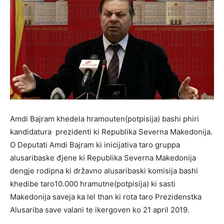
Amdi Bajram khedela hramouten(potpisija) bashi phiri
kandidatura prezidenti ki Republika Severna Makedonija.
O Deputati Amdi Bajram ki inicijativa taro gruppa
alusaribaske đjene ki Republika Severna Makedonija
dengje rodipna ki državno alusaribaski komisija bashi
khedibe taro10.000 hramutne(potpisija) ki sasti
Makedonija saveja ka lel than ki rota taro Prezidenstka
Alusariba save valani te ikergoven ko 21 april 2019.