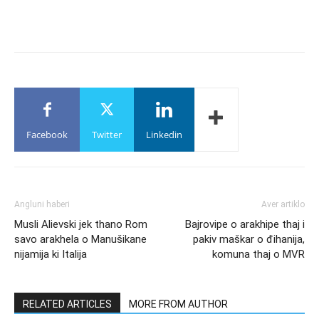
Facebook
Twitter
Linkedin
Angluni haberi
Aver artiklo
Musli Alievski jek thano Rom
Bajrovipe o arakhipe thaj i
savo arakhela o Manušikane
pakiv maškar o đihanija,
nijamija ki Italija
komuna thaj o MVR
RELATED ARTICLES
MORE FROM AUTHOR