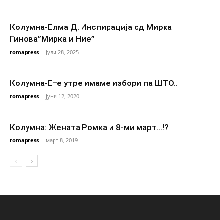
Колумна-Елма Д. Инспирација од Мирка
Гинова”Мирка и Ние”
romapress
-
јули 28, 2025
Колумна-Ете утре имаме избори па ШТО..
romapress
-
јуни 12, 2020
Колумна: Жената Ромка и 8-ми март…!?
romapress
-
март 8, 2019