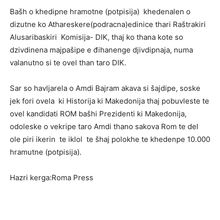
Bašh o khedipne hramotne (potpisija) khedenalen o
dizutne ko Athareskere(podracna)edinice thari Raštrakiri
Alusaribaskiri Komisija- DIK, thaj ko thana kote so
dzivdinena majpašipe e đihanenge djivdipnaja, numa
valanutno si te ovel than taro DIK.
Sar so havljarela o Amdi Bajram akava si šajdipe, soske
jek fori ovela ki Historija ki Makedonija thaj pobuvleste te
ovel kandidati ROM bašhi Prezidenti ki Makedonija,
odoleske o vekripe taro Amdi thano sakova Rom te del
ole piri ikerin te iklol te šhaj polokhe te khedenpe 10.000
hramutne (potpisija).
Hazri kerga:Roma Press