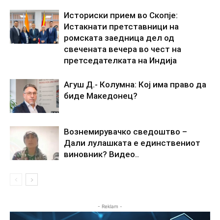
Историски прием во Скопје:
Истакнати претставници на
ромската заедница дел од
свечената вечера во чест на
претседателката на Индија
Агуш Д.- Колумна: Кој има право да
биде Македонец?
Вознемирувачко сведоштво –
Дали лулашката е единствениот
виновник? Видео..
- Reklam -