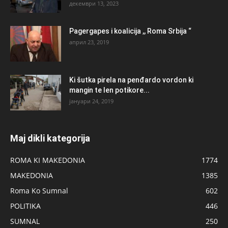
декември 13, 2023
Pagergapes i koalicija ,, Roma Srbija “
април 23, 2019
Ki šutka pirela na penđardo vordon ki
mangin te len potikore...
јануари 24, 2019
Maj dikli kategorija
ROMA KI MAKEDONIA
1774
MAKEDONIA
1385
Roma Ko Sumnal
602
POLITIKA
446
SUMNAL
250