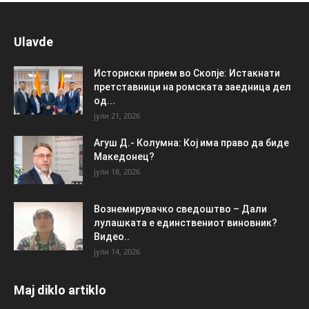
Ulavde
Историски прием во Скопје: Истакнати
претставници на ромската заедница дел
од...
јули 21, 2026
Агуш Д.- Колумна: Кој има право да биде
Македонец?
јули 18, 2026
Вознемирувачко сведоштво – Дали
лулашката е единствениот виновник?
Видео..
јули 14, 2026
Maj diklo artiklo