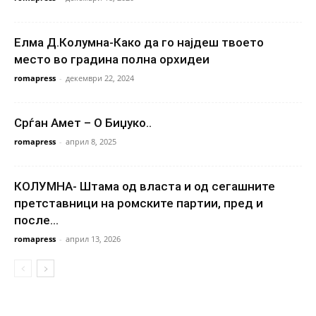
Елма Д.Колумна-Како да го најдеш твоето
место во градина полна орхидеи
romapress
-
декември 22, 2024
Срѓан Амет – О Биџуко..
romapress
-
април 8, 2025
КОЛУМНА- Штама од власта и од сегашните
претставници на ромските партии, пред и
после...
romapress
-
април 13, 2026