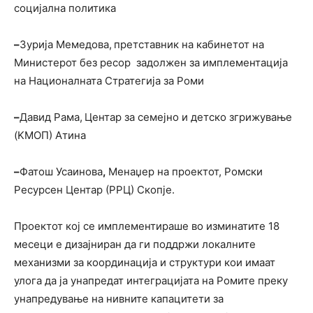
социјална политика
–
Зурија Мемедова,
претставник на кабинетот на
Министерот без ресор задолжен за имплементација
на Националната Стратегија за Роми
–
Давид Рама,
Центар за семејно и детскo згрижување
(KMOП) Атина
–
Фатош Усаинова
,
Менаџер на проектот, Ромски
Ресурсен Центар (РРЦ) Скопје.
Проектот кој се имплементираше во изминатите 18
месеци е дизајниран да ги поддржи локалните
механизми за координација и структури кои имаат
улога да ја унапредат интеграцијата на Ромите преку
унапредување на нивните капацитети за