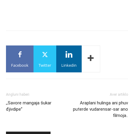
Facebook
Twitter
Linkedin
Angluni haberi
Aver artiklo
,,Savore mangaja šukar
Araplani hulinga ani phuv
đjivdipe”
puterde vudarensar-sar ano
filmoja..