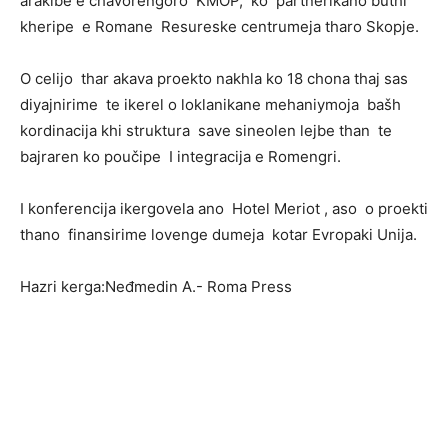
arakibe e čhavorengoro KMOP, ko partnerikano buthi
kheripe e Romane Resureske centrumeja tharo Skopje.
O celijo thar akava proekto nakhla ko 18 chona thaj sas
diyajnirime te ikerel o loklanikane mehaniymoja bašh
kordinacija khi struktura save sineolen lejbe than te
bajraren ko poučipe I integracija e Romengri.
I konferencija ikergovela ano Hotel Meriot , aso o proekti
thano finansirime lovenge dumeja kotar Evropaki Unija.
Hazri kerga:Neđmedin A.- Roma Press