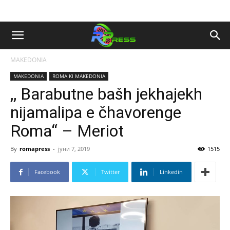
MAKEDONIA
MAKEDONIA
ROMA KI MAKEDONIA
,, Barabutne bašh jekhajekh
nijamalipa e čhavorenge
Roma“ – Meriot
By
romapress
-
јуни 7, 2019
1515
Facebook
Twitter
Linkedin