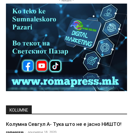
- Reklam -
KOLUMNE
Колумна Севгул А- Тука што не е јасно НИШТО!
romapress
-
декември 18, 2020