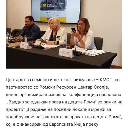
Центарот за семејно и детско згрижување – КМОП, во
партнерство со Ромски Ресурсен Центар Скопје,
денес организираат завршна конференција насловена
„Заедно за еднакви права на децата Роми“ во рамки на
проектот „Градење на посилни локални мрежи за
подобрување на заштитата на правата на децата Роми“,
кој е финансиран од Европската Унија преку