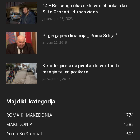
14 – Bersengo ćhavo khuvdo ćhurikaja ko
Suto Orozari.. dikhen video
декември 13, 2023
Pagergapes i koalicija ,, Roma Srbija “
април 23, 2019
Ki šutka pirela na penđardo vordon ki
mangin te len potikore...
јануари 24, 2019
Maj dikli kategorija
ROMA KI MAKEDONIA
1774
MAKEDONIA
1385
Roma Ko Sumnal
602