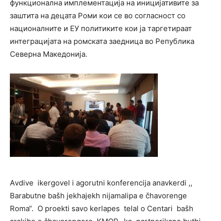
функционална имплементација на иницијативите за
заштита на децата Роми кои се во согласност со
националните и ЕУ политиките кои ја таргетираат
интеграцијата на ромската заедница во Република
Северна Македонија.
Аvdive ikergovel i agorutni konferencija anavkerdi ,,
Barabutne bašh jekhajekh nijamalipa e čhavorenge
Roma“. O proekti savo kerlapes telal o Centari bašh