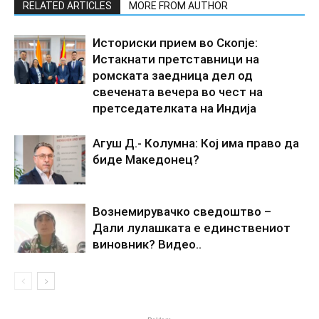
RELATED ARTICLES
MORE FROM AUTHOR
Историски прием во Скопје:
Истакнати претставници на
ромската заедница дел од
свечената вечера во чест на
претседателката на Индија
Агуш Д.- Колумна: Кој има право да
биде Македонец?
Вознемирувачко сведоштво –
Дали лулашката е единствениот
виновник? Видео..