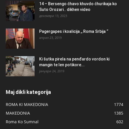
14 – Bersengo ćhavo khuvdo ćhurikaja ko
Suto Orozari.. dikhen video
декември 13, 2023
Pagergapes i koalicija ,, Roma Srbija “
април 23, 2019
Ki šutka pirela na penđardo vordon ki
mangin te len potikore...
јануари 24, 2019
Maj dikli kategorija
ROMA KI MAKEDONIA
1774
MAKEDONIA
1385
Roma Ko Sumnal
602