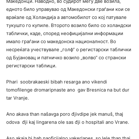
Македонци. Наводно, во судирот меѓу две возила,
едното било управувао од Македонски граѓани кои се
враќале од Холандија а автомобилот со кој патувале
тукушто го купиле. Второто возило било со холандски
таблички, каде, според неофицијални информации
имало граѓани со македонска националност. Во
несреќата учествувале „голф“ о регистарски таблички
од Бујановац и патничко возило „волво“ со странски
регистарски таблици.
Phari soobrakaeski bibah resarga ano vikendi
tomofilenge dromaripnaste ano gav Bresnica na but dur
tar Vranje.
Ano akava than našavga poro đjivdipe jek manuš, thaj
odova đji kaj lingarena ole sas đji o hospitali ano Vrane.
Aso akaja bi bah naoficijalno vakerlapes so lele than thaj