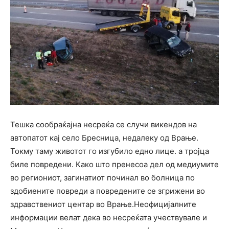
Тешка сообраќајна несреќа се случи викендов на
автопатот кај село Бресница, недалеку од Врање.
Токму таму животот го изгубило едно лице. а тројца
биле повредени. Како што пренесоа дел од медиумите
во региониот, загинатиот починал во болница по
здобиените повреди а повредените се згрижени во
здравствениот центар во Врање.Неофицијалните
информации велат дека во несреќата учествувале и