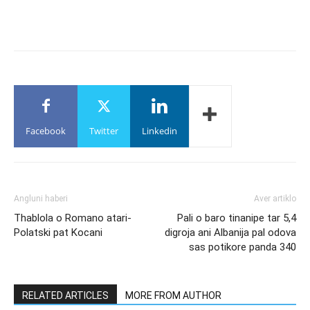
Facebook
Twitter
Linkedin
Angluni haberi
Aver artiklo
Thablola o Romano atari-
Pali o baro tinanipe tar 5,4
Polatski pat Kocani
digroja ani Albanija pal odova
sas potikore panda 340
RELATED ARTICLES
MORE FROM AUTHOR