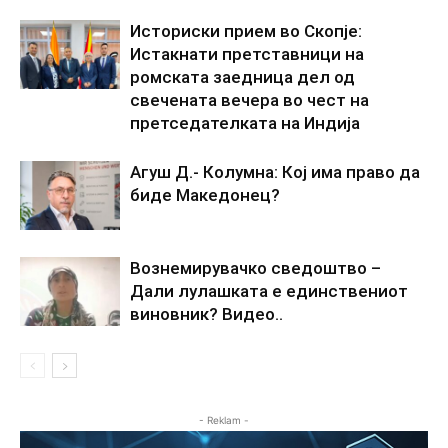
Историски прием во Скопје:
Истакнати претставници на
ромската заедница дел од
свечената вечера во чест на
претседателката на Индија
Агуш Д.- Колумна: Кој има право да
биде Македонец?
Вознемирувачко сведоштво –
Дали лулашката е единствениот
виновник? Видео..
- Reklam -