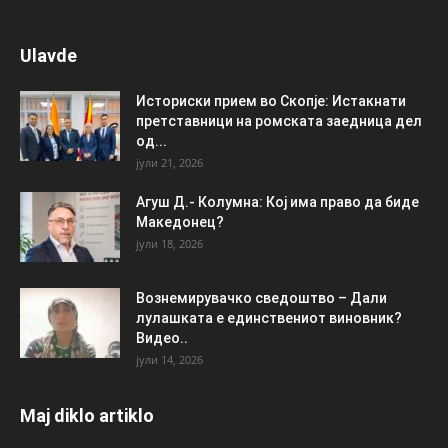
Ulavde
Историски прием во Скопје: Истакнати
претставници на ромската заедница дел
од...
јули 21, 2026
Агуш Д.- Колумна: Кој има право да биде
Македонец?
јули 18, 2026
Вознемирувачко сведоштво – Дали
лулашката е единствениот виновник?
Видео..
јули 14, 2026
Maj diklo artiklo