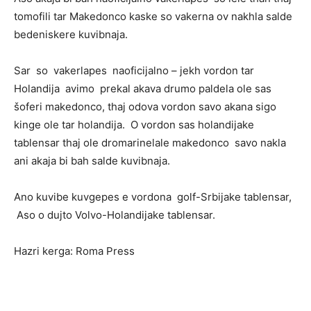
tomofili tar Makedonco kaske so vakerna ov nakhla salde
bedeniskere kuvibnaja.
Sar so vakerlapes naoficijalno – jekh vordon tar
Holandija avimo prekal akava drumo paldela ole sas
šoferi makedonco, thaj odova vordon savo akana sigo
kinge ole tar holandija. O vordon sas holandijake
tablensar thaj ole dromarinelale makedonco savo nakla
ani akaja bi bah salde kuvibnaja.
Ano kuvibe kuvgepes e vordona golf-Srbijake tablensar,
Aso o dujto Volvo-Holandijake tablensar.
Hazri kerga: Roma Press