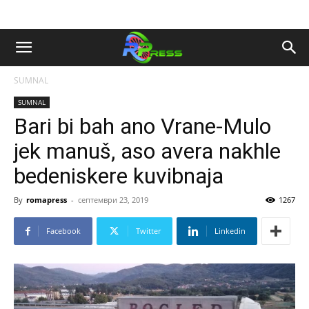
SUMNAL
SUMNAL
Bari bi bah ano Vrane-Mulo
jek manuš, aso avera nakhle
bedeniskere kuvibnaja
By
romapress
-
септември 23, 2019
1267
Facebook
Twitter
Linkedin