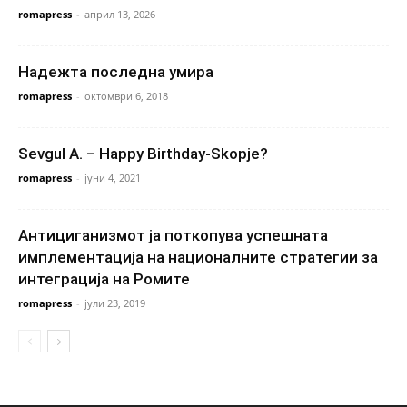
romapress
-
април 13, 2026
Надежта последна умира
romapress
-
октомври 6, 2018
Sevgul A. – Happy Birthday-Skopje?
romapress
-
јуни 4, 2021
Антициганизмот ја поткопува успешната
имплементација на националните стратегии за
интеграција на Ромите
romapress
-
јули 23, 2019