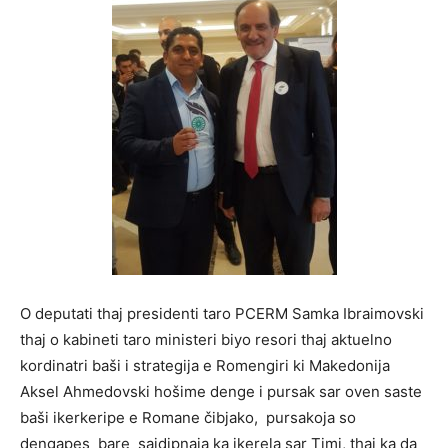
O deputati thaj presidenti taro PCERM Samka Ibraimovski
thaj o kabineti taro ministeri biyo resori thaj aktuelno
kordinatri baši i strategija e Romengiri ki Makedonija
Aksel Ahmedovski hošime denge i pursak sar oven saste
baši ikerkeripe e Romane čibjako, pursakoja so
dengapes bare sajdipnaja ka ikerela sar Timi, thaj ka da