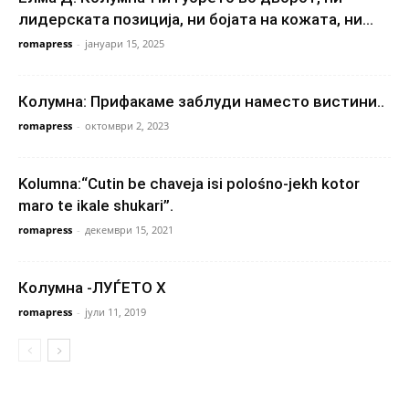
лидерската позиција, ни бојата на кожата, ни...
romapress
-
јануари 15, 2025
Колумна: Прифакаме заблуди наместо вистини..
romapress
-
октомври 2, 2023
Kolumna:“Cutin be chaveja isi polośno-jekh kotor
maro te ikale shukari”.
romapress
-
декември 15, 2021
Колумна -ЛУЃЕТО X
romapress
-
јули 11, 2019