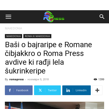
MAKEDONIA
MAKEDONIA
ROMA KI MAKEDONIA
Baši o bajraripe e Romane
čibjakkro o Roma Press
avdive ki rađji lela
šukrinkeripe
By
romapress
-
ноември 9, 2018
1399
Facebook
Twitter
Linkedin