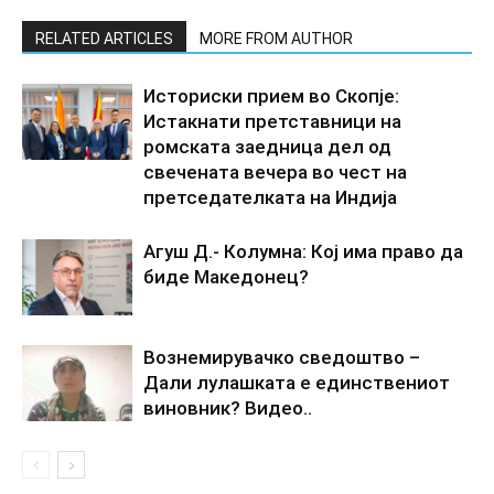
RELATED ARTICLES
MORE FROM AUTHOR
Историски прием во Скопје:
Истакнати претставници на
ромската заедница дел од
свечената вечера во чест на
претседателката на Индија
Агуш Д.- Колумна: Кој има право да
биде Македонец?
Вознемирувачко сведоштво –
Дали лулашката е единствениот
виновник? Видео..