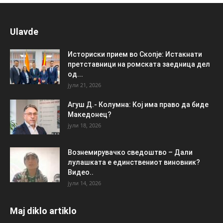
Ulavde
Историски прием во Скопје: Истакнати
претставници на ромската заедница дел
од...
јули 21, 2026
Агуш Д.- Колумна: Кој има право да биде
Македонец?
јули 18, 2026
Вознемирувачко сведоштво – Дали
лулашката е единствениот виновник?
Видео..
јули 14, 2026
Maj diklo artiklo