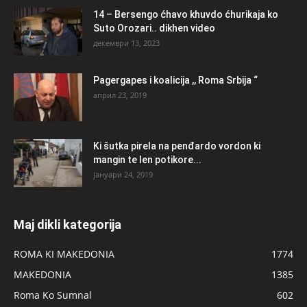
14 – Bersengo ćhavo khuvdo ćhurikaja ko
Suto Orozari.. dikhen video
декември 13, 2023
Pagergapes i koalicija ,, Roma Srbija “
април 23, 2019
Ki šutka pirela na penđardo vordon ki
mangin te len potikore...
јануари 24, 2019
Maj dikli kategorija
ROMA KI MAKEDONIA
1774
MAKEDONIA
1385
Roma Ko Sumnal
602