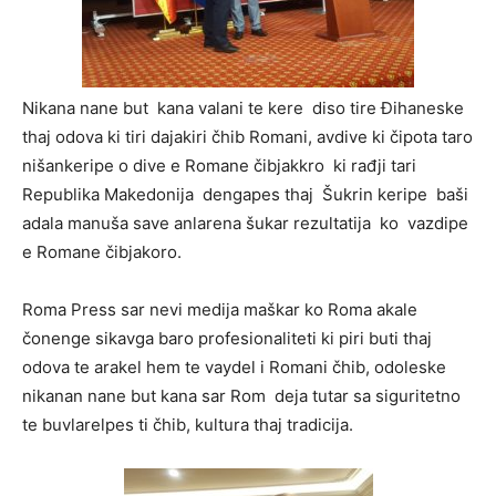
Nikana nane but kana valani te kere diso tire Đihaneske
thaj odova ki tiri dajakiri čhib Romani, avdive ki čipota taro
nišankeripe o dive e Romane čibjakkro ki rađji tari
Republika Makedonija dengapes thaj Šukrin keripe baši
adala manuša save anlarena šukar rezultatija ko vazdipe
e Romane čibjakoro.
Roma Press sar nevi medija maškar ko Roma akale
čonenge sikavga baro profesionaliteti ki piri buti thaj
odova te arakel hem te vaydel i Romani čhib, odoleske
nikanan nane but kana sar Rom deja tutar sa siguritetno
te buvlarelpes ti čhib, kultura thaj tradicija.