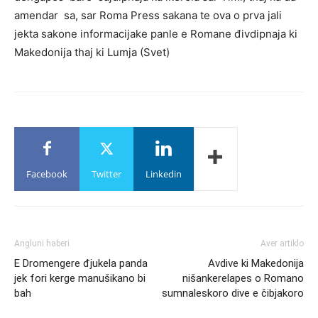
amendar sa, sar Roma Press sakana te ova o prva jali
jekta sakone informacijake panle e Romane đivdipnaja ki
Makedonija thaj ki Lumja (Svet)
Facebook
Twitter
Linkedin
Angluni haberi
Aver artiklo
E Dromengere đjukela panda
Avdive ki Makedonija
jek fori kerge manušikano bi
nišankerelapes o Romano
bah
sumnaleskoro dive e čibjakoro