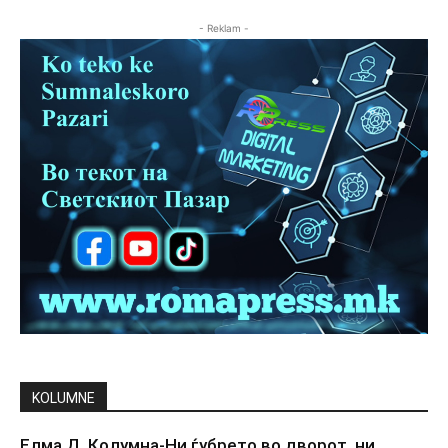
- Reklam -
KOLUMNE
Елма Д. Колумна-Ни ѓубрето во дворот, ни