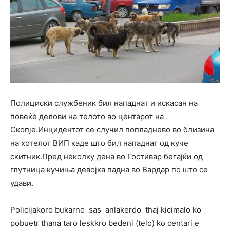
Полициски службеник бил нападнат и искасан на
повеќе делови на телото во центарот на
Скопје.Инцидентот се случил попладнево во близина
на хотелот ВИП каде што бил нападнат од куче
скитник.Пред неколку дена во Гостивар бегајќи од
глутница кучиња девојка падна во Вардар по што се
удави.
Policijakoro bukarno sas anlakerdo thaj kicimalo ko
pobuetr thana taro leskkro bedeni (telo) ko centari e