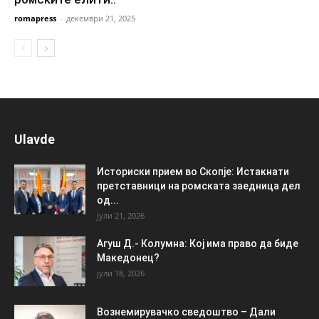
romapress
-
декември 21, 2025
Ulavde
Историски прием во Скопје: Истакнати
претставници на ромската заедница дел
од...
јули 21, 2026
Агуш Д.- Колумна: Кој има право да биде
Македонец?
јули 18, 2026
Вознемирувачко сведоштво – Дали