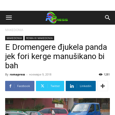
MAKEDONIA
MAKEDONIA
ROMA KI MAKEDONIA
E Dromengere đjukela panda
jek fori kerge manušikano bi
bah
By
romapress
-
ноември 9, 2018
1281
Facebook
Twitter
Linkedin