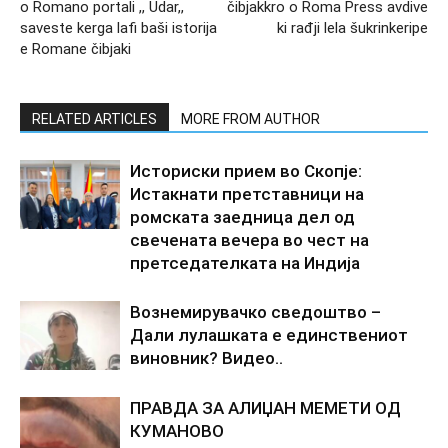
o Romano portali ,, Udar,,
čibjakkro o Roma Press avdive
saveste kerga lafi baši istorija
ki rađji lela šukrinkeripe
e Romane čibjaki
RELATED ARTICLES
MORE FROM AUTHOR
Историски прием во Скопје:
Истакнати претставници на
ромската заедница дел од
свечената вечера во чест на
претседателката на Индија
Вознемирувачко сведоштво –
Дали лулашката е единствениот
виновник? Видео..
ПРАВДА ЗА АЛИЏАН МЕМЕТИ ОД
КУМАНОВО