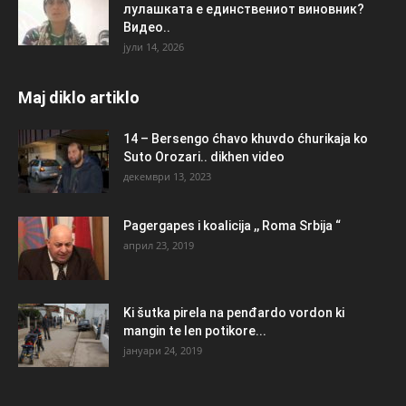
лулашката е единствениот виновник?
Видео..
јули 14, 2026
Maj diklo artiklo
14 – Bersengo ćhavo khuvdo ćhurikaja ko
Suto Orozari.. dikhen video
декември 13, 2023
Pagergapes i koalicija ,, Roma Srbija “
април 23, 2019
Ki šutka pirela na penđardo vordon ki
mangin te len potikore...
јануари 24, 2019