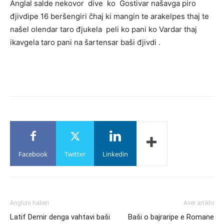
Anglal salde nekovor dive ko Gostivar našavga piro
đjivdipe 16 beršengiri čhaj ki mangin te arakelpes thaj te
našel olendar taro đjukela peli ko pani ko Vardar thaj
ikavgela taro pani na šartensar baši đjivdi .
Facebook
Twitter
Linkedin
Angluni haberi
Aver artiklo
Latif Demir denga vahtavi baši
Baši o bajraripe e Romane