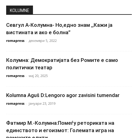
KOLUMNE
Севгул А-Колумна- Но,едно знам ,,Кажи ја
вистината и ако е болна”
romapress
-
декември 5, 2022
Колумна: Демократијата без Ромите е само
политички театар
romapress
-
мај 20, 2025
Kolumna Aguš D:Lengoro agor zavisini tumendar
romapress
-
јануари 23, 2019
Фатмир М.-Колумна:Помеѓу реториката на
единството и егоизмот: Големата игра на
ромските елити..