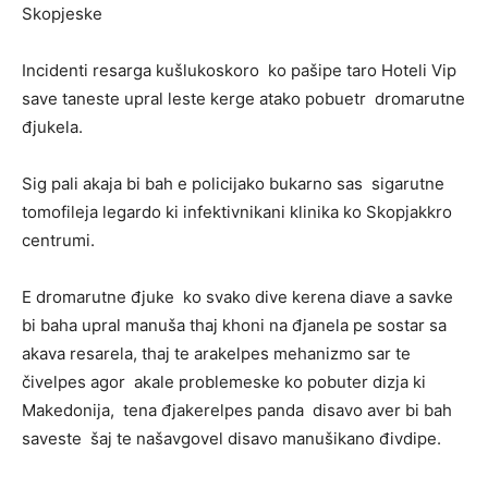
Skopjeske
Incidenti resarga kušlukoskoro ko pašipe taro Hoteli Vip
save taneste upral leste kerge atako pobuetr dromarutne
đjukela.
Sig pali akaja bi bah e policijako bukarno sas sigarutne
tomofileja legardo ki infektivnikani klinika ko Skopjakkro
centrumi.
E dromarutne đjuke ko svako dive kerena diave a savke
bi baha upral manuša thaj khoni na đjanela pe sostar sa
akava resarela, thaj te arakelpes mehanizmo sar te
čivelpes agor akale problemeske ko pobuter dizja ki
Makedonija, tena đjakerelpes panda disavo aver bi bah
saveste šaj te našavgovel disavo manušikano đivdipe.