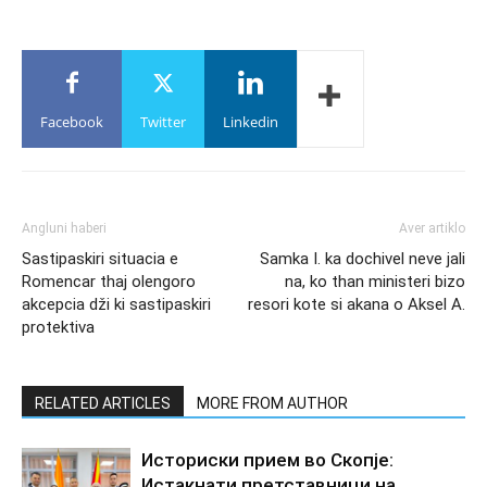
Facebook
Twitter
Linkedin
Angluni haberi
Aver artiklo
Sastipaskiri situacia e
Samka I. ka dochivel neve jali
Romencar thaj olengoro
na, ko than ministeri bizo
akcepcia dži ki sastipaskiri
resori kote si akana o Aksel A.
protektiva
RELATED ARTICLES
MORE FROM AUTHOR
Историски прием во Скопје:
Истакнати претставници на