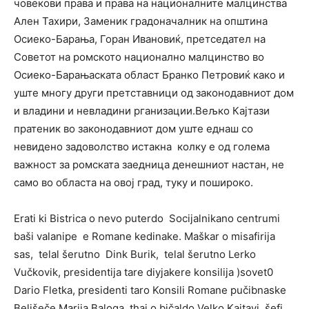
човекови права и права на националните малцинства
Ален Тахири, Заменик градоначалник на општина
Осиеко-Барања, Горан Ивановиќ, претседател на
Советот на ромското национално малцинство во
Осиеко-Барањаската област Бранко Петровиќ како и
уште многу други претставници од законодавниот дом
и владини и невладини рганизации.Вељко Кајтази
пратеник во законодавниот дом уште еднаш со
невидено задоволство истакна колку е од голема
важност за ромската заедница денешниот настан, не
само во областа на овој град, туку и пошироко.
Erati ki Bistrica o nevo puterdo Socijalnikano centrumi
baši valanipe e Romane kedinake. Maškar o misafirija
sas, telal šerutno Dink Burik, telal šerutno Lerko
Vučkovik, presidentija tare diyjakere konsilija )sovet0
Dario Fletka, presidenti taro Konsili Romane pučibnaske
Belišeče Marija Baloga, thaj o bičaldo Velko Kajtayi, šefi