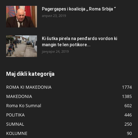
Pagergapes i koalicija ,, Roma Srbija “
април 23, 2019
Ki šutka pirela na penđardo vordon ki
mangin te len potikore...
јануари 24, 2019
Maj dikli kategorija
ROMA KI MAKEDONIA
1774
MAKEDONIA
1385
Roma Ko Sumnal
602
POLITIKA
446
SUMNAL
250
KOLUMNE
90