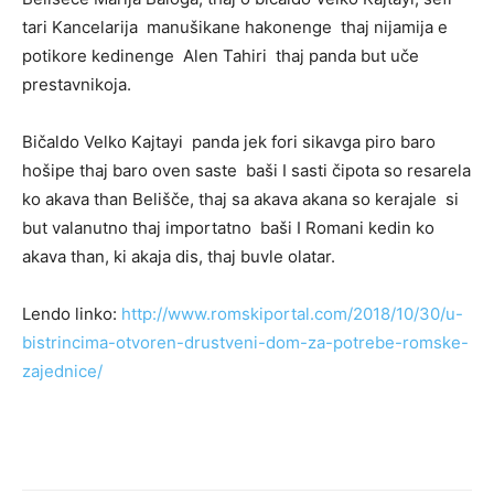
tari Kancelarija manušikane hakonenge thaj nijamija e
potikore kedinenge Alen Tahiri thaj panda but uče
prestavnikoja.
Bičaldo Velko Kajtayi panda jek fori sikavga piro baro
hošipe thaj baro oven saste baši I sasti čipota so resarela
ko akava than Belišče, thaj sa akava akana so kerajale si
but valanutno thaj importatno baši I Romani kedin ko
akava than, ki akaja dis, thaj buvle olatar.
Lendo linko:
http://www.romskiportal.com/2018/10/30/u-
bistrincima-otvoren-drustveni-dom-za-potrebe-romske-
zajednice/