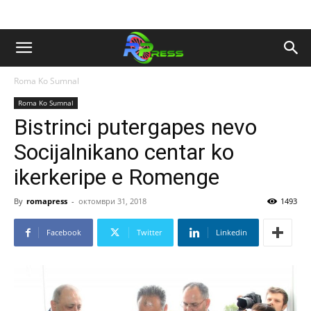
Roma Ko Sumnal
Roma Ko Sumnal
Bistrinci putergapes nevo
Socijalnikano centar ko
ikerkeripe e Romenge
By
romapress
-
октомври 31, 2018
1493
Facebook
Twitter
Linkedin