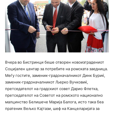
Вчера во Бистринци беше отворен новоизградениот
Социјален центар за потребите на ромската заедница.
Меѓу гостите, заменик-градоначалникот Динк Буриќ,
заменик-градоначалникот Љерко Вучковиќ,
претседателот на градскиот совет Дарио Флетка,
претседателот на Советот на ромското национално
малцинство Белишече Марија Балога, исто така беа
пратеник Вељко Кајтази, шеф на Канцеларијата за