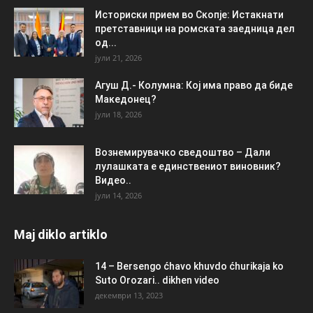
Историски прием во Скопје: Истакнати
претставници на ромската заедница дел
од...
јули 21, 2026
Агуш Д.- Колумна: Кој има право да биде
Македонец?
јули 18, 2026
Вознемирувачко сведоштво – Дали
лулашката е единствениот виновник?
Видео..
јули 14, 2026
Maj diklo artiklo
14 – Bersengo ćhavo khuvdo ćhurikaja ko
Suto Orozari.. dikhen video
декември 13, 2023