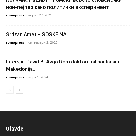
нон-пејпер како политички експеримент
romapress
-
април 27, 2021
Srdzan Amet – SOSKE NA!
romapress
-
септември 2, 2020
Intervju- David B. Avgo Rom doktori pal nauka ani
Makedonija..
romapress
-
март 1, 2024
Ulavde