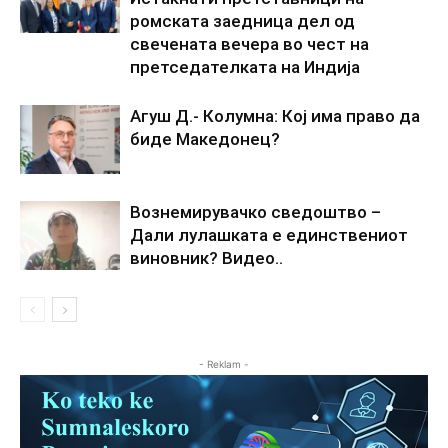
ромската заедница дел од
свечената вечера во чест на
претседателката на Индија
Агуш Д.- Колумна: Кој има право да
биде Македонец?
Вознемирувачко сведоштво –
Дали лулашката е единствениот
виновник? Видео..
- Reklam -