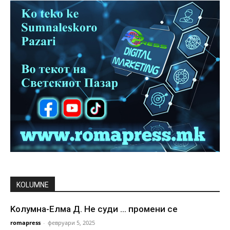
KOLUMNE
Kолумна-Елма Д. Не суди … промени се
romapress
-
февруари 5, 2025