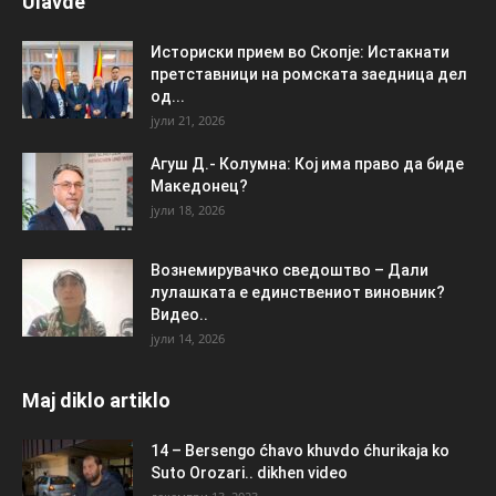
Ulavde
Историски прием во Скопје: Истакнати
претставници на ромската заедница дел
од...
јули 21, 2026
Агуш Д.- Колумна: Кој има право да биде
Македонец?
јули 18, 2026
Вознемирувачко сведоштво – Дали
лулашката е единствениот виновник?
Видео..
јули 14, 2026
Maj diklo artiklo
14 – Bersengo ćhavo khuvdo ćhurikaja ko
Suto Orozari.. dikhen video