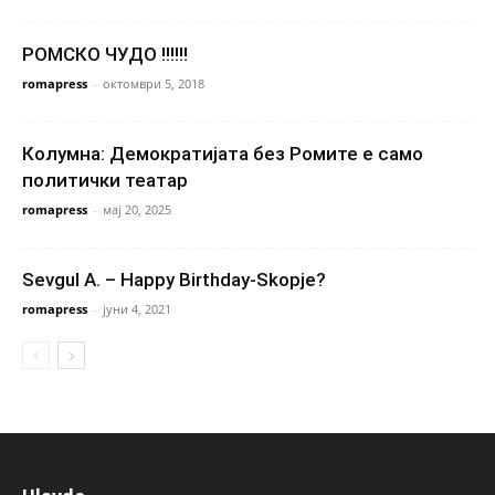
РОМСКО ЧУДО !!!!!!
romapress
-
октомври 5, 2018
Колумна: Демократијата без Ромите е само
политички театар
romapress
-
мај 20, 2025
Sevgul A. – Happy Birthday-Skopje?
romapress
-
јуни 4, 2021