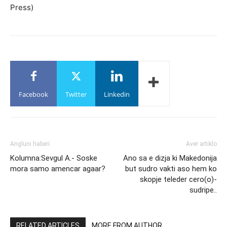
Press)
Facebook
Twitter
Linkedin
Angluni haberi
Aver artiklo
Kolumna:Sevgul A.- Soske
Ano sa e dizja ki Makedonija
mora samo amencar agaar?
but sudro vakti aso hem ko
skopje teleder cero(o)-
sudripe..
RELATED ARTICLES
MORE FROM AUTHOR