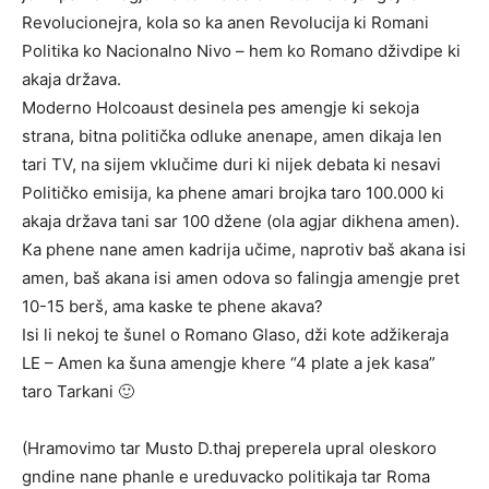
Revolucionejra, kola so ka anen Revolucija ki Romani
Politika ko Nacionalno Nivo – hem ko Romano dživdipe ki
akaja država.
Moderno Holcoaust desinela pes amengje ki sekoja
strana, bitna politička odluke anenape, amen dikaja len
tari TV, na sijem vklučime duri ki nijek debata ki nesavi
Političko emisija, ka phene amari brojka taro 100.000 ki
akaja država tani sar 100 džene (ola agjar dikhena amen).
Ka phene nane amen kadrija učime, naprotiv baš akana isi
amen, baš akana isi amen odova so falingja amengje pret
10-15 berš, ama kaske te phene akava?
Isi li nekoj te šunel o Romano Glaso, dži kote adžikeraja
LE – Amen ka šuna amengje khere “4 plate a jek kasa”
taro Tarkani 🙂
(Hramovimo tar Musto D.thaj preperela upral oleskoro
gndine nane phanle e ureduvacko politikaja tar Roma