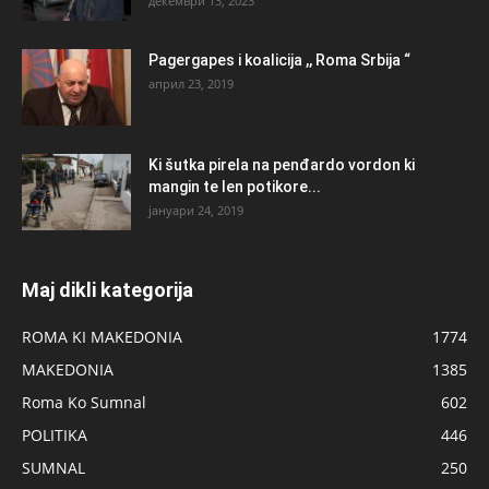
декември 13, 2023
Pagergapes i koalicija ,, Roma Srbija “
април 23, 2019
Ki šutka pirela na penđardo vordon ki
mangin te len potikore...
јануари 24, 2019
Maj dikli kategorija
ROMA KI MAKEDONIA
1774
MAKEDONIA
1385
Roma Ko Sumnal
602
POLITIKA
446
SUMNAL
250