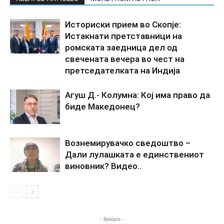
Историски прием во Скопје:
Истакнати претставници на
ромската заедница дел од
свечената вечера во чест на
претседателката на Индија
Агуш Д.- Колумна: Кој има право да
биде Македонец?
Вознемирувачко сведоштво –
Дали лулашката е единствениот
виновник? Видео..
- Reklam -