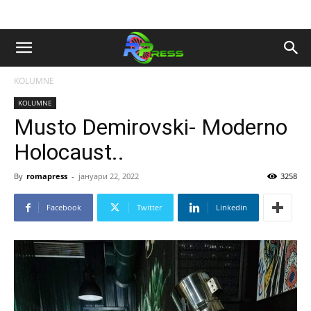
KOLUMNE
KOLUMNE
Musto Demirovski- Moderno
Holocaust..
By
romapress
-
јануари 22, 2022
3258
Facebook
Twitter
Linkedin