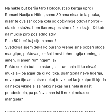
Na nakle but berša taro Holocaust so kergja upro i
Romani Nacija o Hitler, samo 80 ama nisar te la pouka,
nisar te ova sar odola kola so doživingje odova horror –
ola sine složna hem ikerenapes sine dži ko krajo dži kote
na muklje piro posledno zdiv.
Palo 80 berš kaj sijem amen?
Svedokija sijem deka ko purano vreme sine pobari sloga,
mangjipe, poštovanje – šaj i nevi tehnologija rumingja
amen, ili amen rumingjem la?
Pošto sekoja buti so astaraja ili ruminaja ili ko ekvaš
mukaja – pa agjar da ki Politika. Bijangjona neve liderija,
neve partije ama nisar nekoj te vikinel ko jekhipe ili kjeda
da nekoj vikinela, sa nekoj nekas mrzinela ili našti
pondesinela, pa pučava man isi li nekoj nekas so
mangjela?