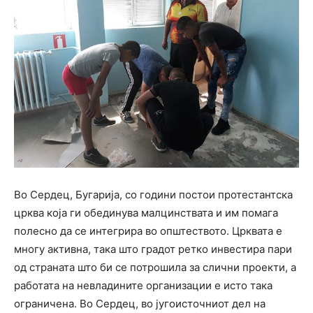
Во Сердец, Бугарија, со години постои протестантска
црква која ги обединува малцинствата и им помага
полесно да се интегрира во општеството. Црквата е
многу активна, така што градот ретко инвестира пари
од страната што би се потрошила за слични проекти, а
работата на невладините организации е исто така
ограничена. Во Сердец, во југоисточниот дел на