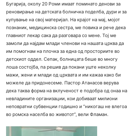
Бугарија, околу 20 Роми имаат поминато денови за
реновирање на детската болничка поделба, дури и за
купување на свој материјал. На крајот на мај, мојот
познаник, медицинска сестра, ме повика и рече дека
главниот лекар сака да разговара со мене. Тој ме
замоли да најдам млади членови на нашата црква да
им помогнам на плочка за една од просториите во
детскиот оддел. Сепак, болницата беше во многу
лоша состојба, па решив да покани уште неколку
мажи, жени и млади од црквата и им кажаа како би
можеле да придонесеме. Пастор Атанасов верува
дека таква форма на вклученост е подобра од онаа на
невладините организации, кои добиваат милиони
неповратни субвенции годишно и “никогаш не влегоа
во ромска населба во животот”, вели Фламан.