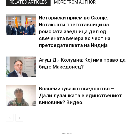
RELATED ARTICLES
MORE FROM AUTHOR
Историски прием во Скопје:
Истакнати претставници на
ромската заедница дел од
свечената вечера во чест на
претседателката на Индија
Агуш Д.- Колумна: Кој има право да
биде Македонец?
Вознемирувачко сведоштво –
Дали лулашката е единствениот
виновник? Видео..