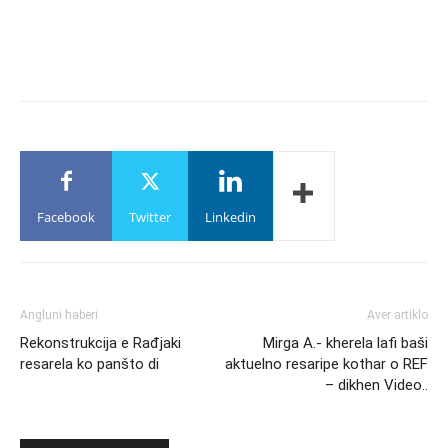
Facebook
Twitter
Linkedin
Angluni haberi
Aver artiklo
Rekonstrukcija e Rađjaki
Mirga A.- kherela lafi baši
resarela ko panšto di
aktuelno resaripe kothar o REF
– dikhen Video..