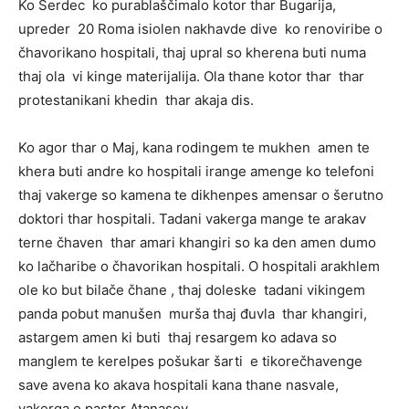
Ko Serdec ko purablaščimalo kotor thar Bugarija,
upreder 20 Roma isiolen nakhavde dive ko renoviribe o
čhavorikano hospitali, thaj upral so kherena buti numa
thaj ola vi kinge materijalija. Ola thane kotor thar thar
protestanikani khedin thar akaja dis.
Ko agor thar o Maj, kana rodingem te mukhen amen te
khera buti andre ko hospitali irange amenge ko telefoni
thaj vakerge so kamena te dikhenpes amensar o šerutno
doktori thar hospitali. Tadani vakerga mange te arakav
terne čhaven thar amari khangiri so ka den amen dumo
ko lačharibe o čhavorikan hospitali. O hospitali arakhlem
ole ko but bilače čhane , thaj doleske tadani vikingem
panda pobut manušen murša thaj đuvla thar khangiri,
astargem amen ki buti thaj resargem ko adava so
manglem te kerelpes pošukar šarti e tikorečhavenge
save avena ko akava hospitali kana thane nasvale,
vakerga o pastor Atanasov.