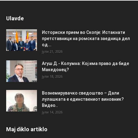
Ulavde
Историски прием во Скопје: Истакнати
претставници на ромската заедница дел
од...
јули 21, 2026
Агуш Д.- Колумна: Кој има право да биде
Македонец?
јули 18, 2026
Вознемирувачко сведоштво – Дали
лулашката е единствениот виновник?
Видео..
јули 14, 2026
Maj diklo artiklo