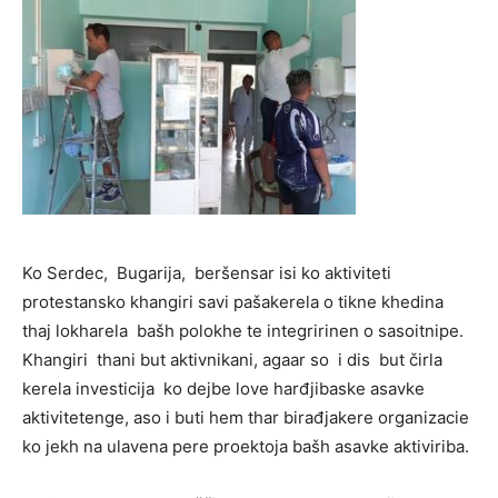
Ko Serdec, Bugarija, beršensar isi ko aktiviteti
protestansko khangiri savi pašakerela o tikne khedina
thaj lokharela bašh polokhe te integririnen o sasoitnipe.
Khangiri thani but aktivnikani, agaar so i dis but čirla
kerela investicija ko dejbe love harđjibaske asavke
aktivitetenge, aso i buti hem thar birađjakere organizacie
ko jekh na ulavena pere proektoja bašh asavke aktiviriba.