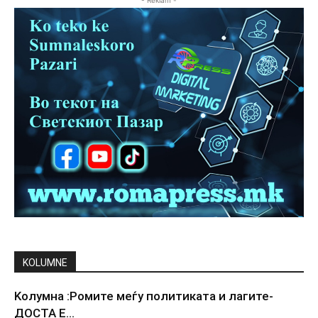
- Reklam -
KOLUMNE
Kолумна :Ромите меѓу политиката и лагите-
ДОСТА Е…