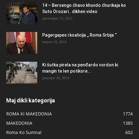
14 – Bersengo ćhavo khuvdo ćhurikaja ko
Suto Orozari.. dikhen video
декември 13, 2023
Pagergapes i koalicija ,, Roma Srbija “
април 23, 2019
Ki šutka pirela na penđardo vordon ki
mangin te len potikore...
јануари 24, 2019
Maj dikli kategorija
ROMA KI MAKEDONIA
1774
MAKEDONIA
1385
Roma Ko Sumnal
602