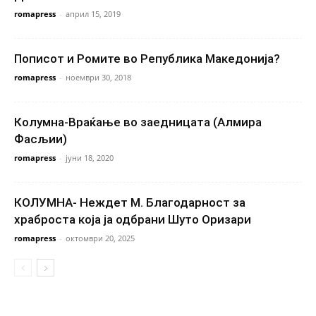
romapress
-
април 15, 2019
Пописот и Ромите во Република Македонија?
romapress
-
ноември 30, 2018
Колумна-Враќање во заедницата (Алмира
Фасљии)
romapress
-
јуни 18, 2020
КОЛУМНА- Неждет М. Благодарност за
храброста која ја одбрани Шуто Оризари
romapress
-
октомври 20, 2025