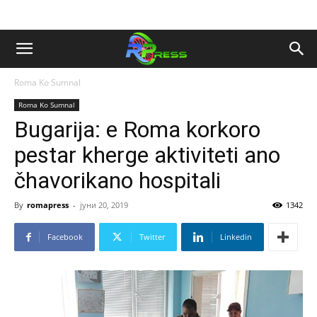
Roma Ko Sumnal
Roma Ko Sumnal
Bugarija: e Roma korkoro
pestar kherge aktiviteti ano
čhavorikano hospitali
By
romapress
-
јуни 20, 2019
1342
Facebook
Twitter
Linkedin